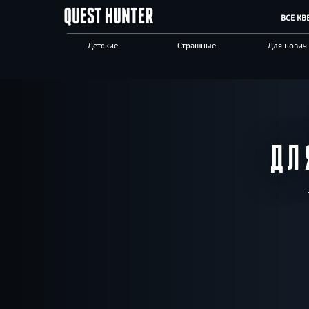
ВСЕ КВ
Детские
Страшные
Для нович
Новые
Сложные
Выездные
Авто
Квест-комнаты
Корпорат
клиентам
ДЛ