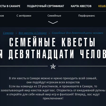
ЕСТЫ В САМАРЕ
ПОДАРОЧНЫЙ СЕРТИФИКАТ
КАРТА КВЕСТОВ
КЕШБ
ков
С актёрами
Семейные
Перформанс
Виртуальные
Живые
Для взрослых
ивным
Отзывы на квесты
Бренды квестов
Другой город
Самара
Все квесты в Самаре
Семейные для девятнадцати человек
СЕМЕЙНЫЕ КВЕСТЫ
Я ДЕВЯТНАДЦАТИ ЧЕЛО
В эти квесты в Самаре можно и нужно приходить всей семьей,
они подойдут игрокам всех возрастов
Если вы команда из 19 участников, и проживаете в Самаре, то
захватывающий мир квестов ждет вас. Оторвитесь от ежедневной рутины
и откройте для себя новый мир игр и фантазий! Вперед, вас ждут
приключения!