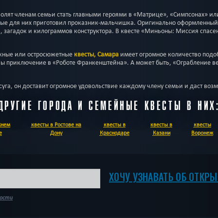
волят членам семьи стать главными героями в «Матрице», «Симпсонах» и
орые для них приготовил проказник-мальчишка. Оригинально оформленный 
, загадок и килограммов конструктора. В квесте «Миньоны: Миссия спасен
ожные или остросюжетные
квесты, Самара
имеет огромное количество подо
ы приключение в «Роботе Франкенштейна». А может быть, «Ограбление в
суга, он доставит огромное удовольствие каждому члену семьи и даст воз
ДРУГИЕ ГОРОДА И СЕМЕЙНЫЕ КВЕСТЫ В НИХ
жнем
квесты в Ростове на
квесты в
квесты в
квесты
е
Дону
Краснодаре
Казани
Воронеж
ХОЧУ УЗНАВАТЬ ОБ ОТКР
ности