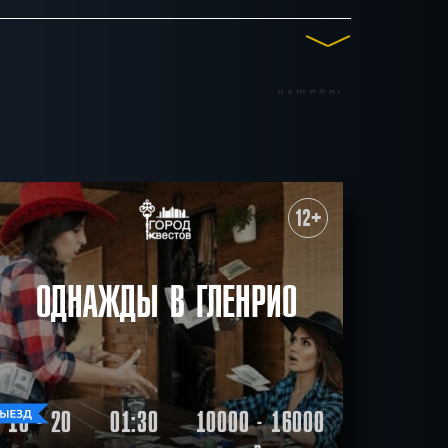
НАШЛОСЬ
до 15
до 16
до 17
7
КВЕСТОВ
е
Антуражные
12+
ильму
Спастись
зрослая версия
СБРОСИТЬ ФИЛЬТР
ВСЕ КВЕСТЫ
ОДНАЖДЫ В ГЛЕНРИО
10 - 20
01:30
10000 - 16000