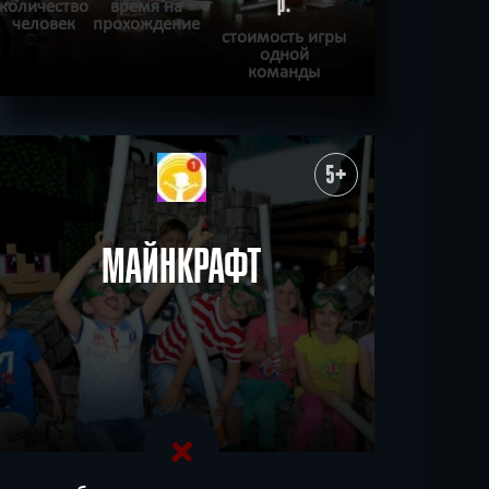
р.
количество
время на
человек
прохождение
стоимость игры
одной
команды
ПОДРОБНЕЕ
ХОЧУ ПРОЙТИ
|
КВЕСТ ПРОЙДЕН
5+
МАЙНКРАФТ