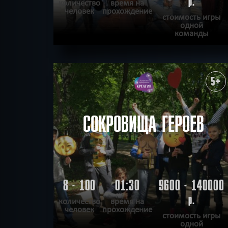
р.
количество
время на
человек
прохождение
стоимость игры
одной
команды
ПОДРОБНЕЕ
ХОЧУ ПРОЙТИ
|
КВЕСТ ПРОЙДЕН
5+
СОКРОВИЩА ГЕРОЕВ
8 - 100
01:30
9600 - 140000
р.
количество
время на
человек
прохождение
стоимость игры
одной