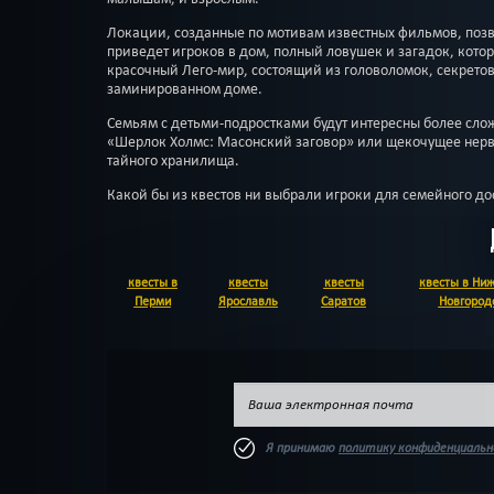
Локации, созданные по мотивам известных фильмов, поз
приведет игроков в дом, полный ловушек и загадок, кот
красочный Лего-мир, состоящий из головоломок, секретов
заминированном доме.
Семьям с детьми-подростками будут интересны более сл
«Шерлок Холмс: Масонский заговор» или щекочущее нерв
тайного хранилища.
Какой бы из квестов ни выбрали игроки для семейного до
квесты в
квесты
квесты
квесты в Ни
Перми
Ярославль
Саратов
Новгород
Я принимаю
политику конфиденциаль