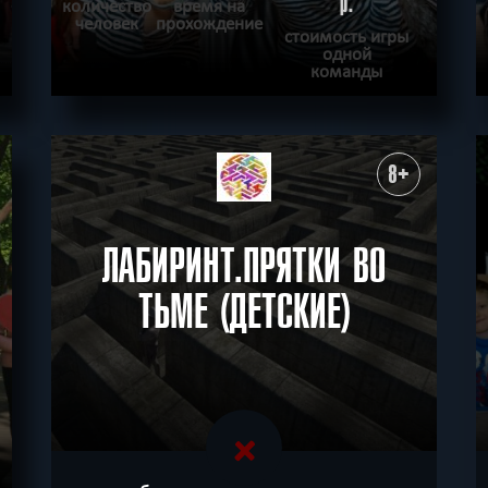
р.
количество
время на
человек
прохождение
стоимость игры
одной
команды
ПОДРОБНЕЕ
ХОЧУ ПРОЙТИ
|
КВЕСТ ПРОЙДЕН
8+
ЛАБИРИНТ.ПРЯТКИ ВО
ТЬМЕ (ДЕТСКИЕ)