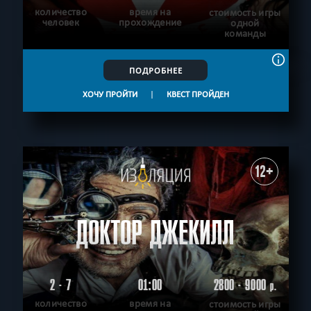
количество
время на
стоимость игры
человек
прохождение
одной
команды
ПОДРОБНЕЕ
ХОЧУ ПРОЙТИ
|
КВЕСТ ПРОЙДЕН
12+
ДОКТОР ДЖЕКИЛЛ
2 - 7
01:00
2800 - 9000
р.
количество
время на
стоимость игры