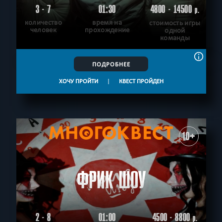
3 - 7
01:30
4800 - 14500
р.
количество
время на
стоимость игры
человек
прохождение
одной
команды
ПОДРОБНЕЕ
ХОЧУ ПРОЙТИ
|
КВЕСТ ПРОЙДЕН
10+
ФРИК ШОУ
2 - 8
01:00
4500 - 8800
р.