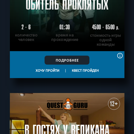
ОБИТЕЛЬ ПРОКЛЯТЫХ
2 - 6
01:30
4500 - 6500
р.
количество
время на
стоимость игры
человек
прохождение
одной
команды
ПОДРОБНЕЕ
ХОЧУ ПРОЙТИ
|
КВЕСТ ПРОЙДЕН
12+
В ГОСТЯХ У ВЕЛИКАНА