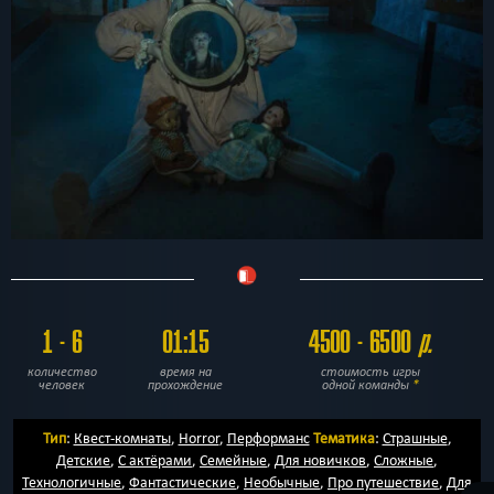
1 - 6
01:15
4500 - 6500
р.
количество
время на
стоимость игры
человек
прохождение
одной команды
*
Тип
:
Квест-комнаты
,
Horror
,
Перформанс
Тематика
:
Страшные
,
Детские
,
С актёрами
,
Семейные
,
Для новичков
,
Сложные
,
Технологичные
,
Фантастические
,
Необычные
,
Про путешествие
,
Для