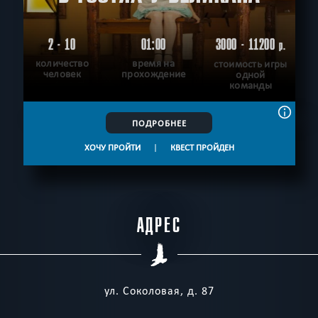
2 - 10
01:00
3000 - 11200
р.
количество
время на
стоимость игры
человек
прохождение
одной
команды
ПОДРОБНЕЕ
ХОЧУ ПРОЙТИ
|
КВЕСТ ПРОЙДЕН
АДРЕС
ул. Соколовая, д. 87