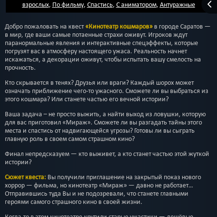
взрослых
,
По фильму
,
Спастись
,
С аниматором
,
Антуражные
Добро пожаловать на квест
«Кинотеатр кошмаров»
в городе Саратов —
в мир, где ваши самые потаенные страхи оживут. Игроков ждут
паранормальные явления и интерактивные спецэффекты, которые
погрузят вас в атмосферу настоящего ужаса. Реальность начнет
искажаться, а декорации оживут, чтобы испытать вашу смелость на
прочность.
Кто скрывается в тенях? Друзья или враги? Каждый шорох может
означать приближение чего-то ужасного. Сможете ли вы выбраться из
этого кошмара? Или станете частью его вечной истории?
Ваша задача – не просто выжить, а найти выход из ловушки, которую
для вас приготовил «Мираж». Сможете ли вы разгадать тайны этого
места и спастись от надвигающейся угрозы? Готовы ли вы сыграть
главную роль в своем самом страшном кино?
Финал непредсказуем — кто выживет, а кто станет частью этой жуткой
истории?
Сюжет квеста:
Вы получили приглашение на закрытый показ нового
хоррор — фильма, но кинотеатр «Мираж» — давно не работает…
Отправившись туда Вы и не подозревали, что станете главными
героями самого страшного кино в своей жизни.
Когда-то в этом кинотеатре крутили старые ужастики — дешёвые,