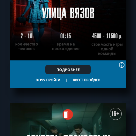
УЛИЦА ВЯЗОВ
2 - 10
01:15
4500 - 11500
р.
количество
время на
стоимость игры
человек
прохождение
одной
команды
ПОДРОБНЕЕ
ХОЧУ ПРОЙТИ
|
КВЕСТ ПРОЙДЕН
16+