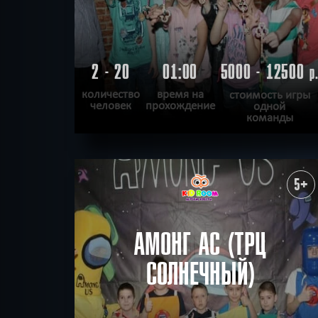
2 - 20
01:00
5000 - 12500
р
количество
время на
стоимость игры
человек
прохождение
одной
команды
ПОДРОБНЕЕ
ХОЧУ ПРОЙТИ
|
КВЕСТ ПРОЙДЕН
5+
АМОНГ АС (ТРЦ
СОЛНЕЧНЫЙ)