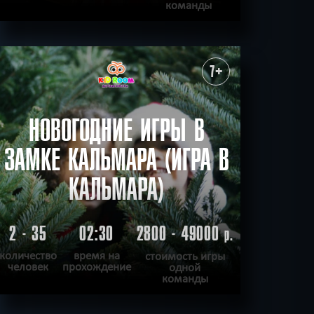
команды
ПОДРОБНЕЕ
ХОЧУ ПРОЙТИ
|
КВЕСТ ПРОЙДЕН
7+
НОВОГОДНИЕ ИГРЫ В
ЗАМКЕ КАЛЬМАРА (ИГРА В
КАЛЬМАРА)
2 - 35
02:30
2800 - 49000
р.
количество
время на
стоимость игры
человек
прохождение
одной
команды