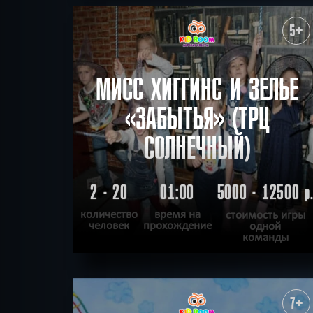
ПОДРОБНЕЕ
ХОЧУ ПРОЙТИ
|
КВЕСТ ПРОЙДЕН
5+
МИСС ХИГГИНС И ЗЕЛЬЕ
«ЗАБЫТЬЯ» (ТРЦ
СОЛНЕЧНЫЙ)
2 - 20
01:00
5000 - 12500
р
количество
время на
стоимость игры
человек
прохождение
одной
команды
ПОДРОБНЕЕ
ХОЧУ ПРОЙТИ
|
КВЕСТ ПРОЙДЕН
7+