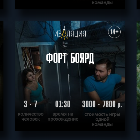
команды
ПОДРОБНЕЕ
ХОЧУ ПРОЙТИ
|
КВЕСТ ПРОЙДЕН
14+
ФОРТ БОЯРД
3 - 7
01:30
3000 - 7800
.
р.
количество
время на
стоимость игры
человек
прохождение
одной
команды