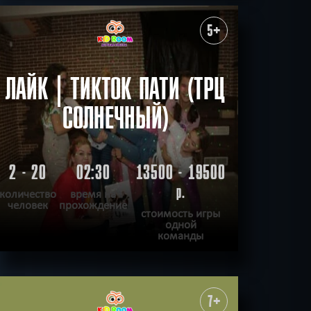
ПОДРОБНЕЕ
ХОЧУ ПРОЙТИ
|
КВЕСТ ПРОЙДЕН
5+
ЛАЙК | ТИКТОК ПАТИ (ТРЦ
СОЛНЕЧНЫЙ)
2 - 20
02:30
13500 - 19500
р.
количество
время на
человек
прохождение
стоимость игры
одной
команды
ПОДРОБНЕЕ
ХОЧУ ПРОЙТИ
|
КВЕСТ ПРОЙДЕН
7+