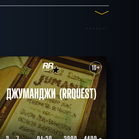
НАШЛОСЬ
 20
До 25
До 30
28
КВЕСТОВ
Сложные
10+
гичные
Ограбление
озитивные
Необычные
СБРОСИТЬ ФИЛЬТР
ВСЕ КВЕСТЫ
ДЖУМАНДЖИ (RRQUEST)