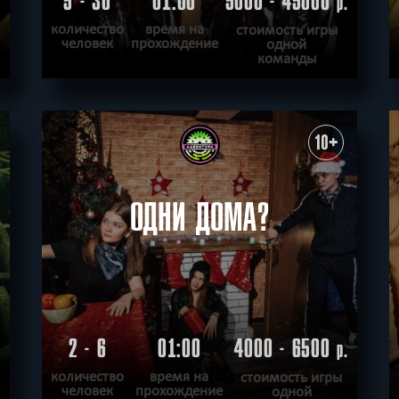
5 - 30
01:00
5000 - 45000
.
р.
количество
время на
стоимость игры
человек
прохождение
одной
команды
ПОДРОБНЕЕ
ХОЧУ ПРОЙТИ
|
КВЕСТ ПРОЙДЕН
10+
ОДНИ ДОМА?
2 - 6
01:00
4000 - 6500
.
р.
количество
время на
стоимость игры
человек
прохождение
одной