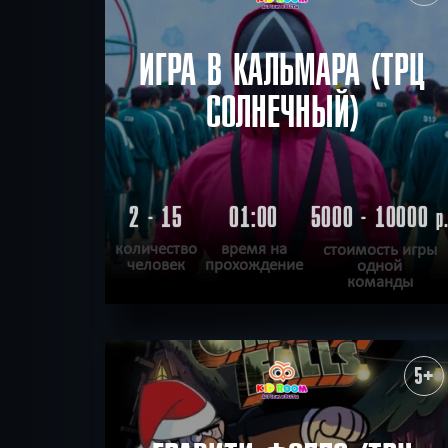
ИГРА В КАЛЬМАРА (ТРЦ
СОЛНЕЧНЫЙ)
2 - 15
01:00
5000 - 10000
р
количество
время на
стоимость игры
человек
прохождение
одной
команды
ПОДРОБНЕЕ
ХОЧУ ПРОЙТИ
|
КВЕСТ ПРОЙДЕН
5+