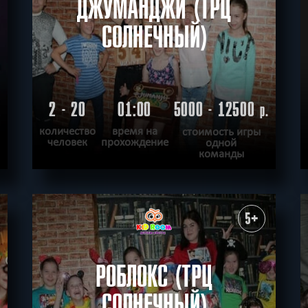
ДЖУМАНДЖИ (ТРЦ
СОЛНЕЧНЫЙ)
2 - 20
01:00
5000 - 12500
.
р.
количество
время на
стоимость игры
человек
прохождение
одной
команды
ПОДРОБНЕЕ
ХОЧУ ПРОЙТИ
|
КВЕСТ ПРОЙДЕН
5+
РОБЛОКС (ТРЦ
СОЛНЕЧНЫЙ)