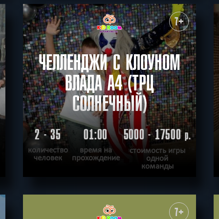
ПОДРОБНЕЕ
ХОЧУ ПРОЙТИ
|
КВЕСТ ПРОЙДЕН
7+
ЧЕЛЛЕНДЖИ С КЛОУНОМ
ВЛАДА А4 (ТРЦ
СОЛНЕЧНЫЙ)
2 - 35
01:00
5000 - 17500
.
р.
количество
время на
стоимость игры
человек
прохождение
одной
команды
ПОДРОБНЕЕ
ХОЧУ ПРОЙТИ
|
КВЕСТ ПРОЙДЕН
7+