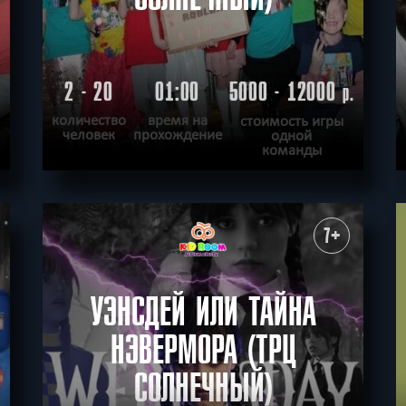
2 - 20
01:00
5000 - 12000
.
р.
количество
время на
стоимость игры
человек
прохождение
одной
команды
ПОДРОБНЕЕ
ХОЧУ ПРОЙТИ
|
КВЕСТ ПРОЙДЕН
7+
УЭНСДЕЙ ИЛИ ТАЙНА
НЭВЕРМОРА (ТРЦ
СОЛНЕЧНЫЙ)