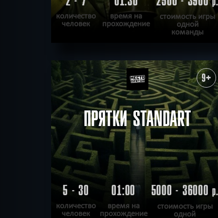
2 - 7
01:30
2500 - 3900
р
количество
время на
стоимость игры
человек
прохождение
одной
команды
ПОДРОБНЕЕ
ХОЧУ ПРОЙТИ
|
КВЕСТ ПРОЙДЕН
9+
ПРЯТКИ STANDART
5 - 30
01:00
5000 - 36000
р
количество
время на
стоимость игры
человек
прохождение
одной