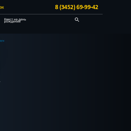
8 (3452) 69-99-42
ЭК
Квест на день
рождения
Выездные
Про путешествие
век