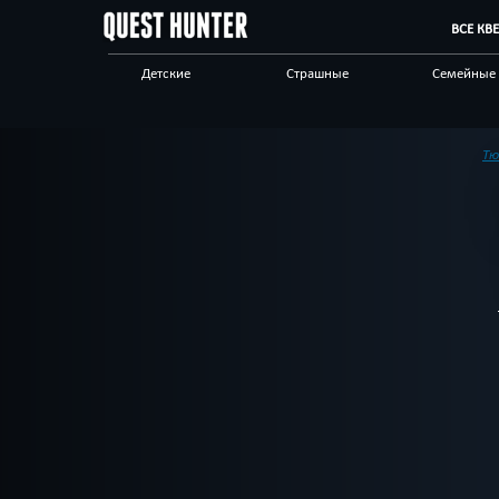
ВСЕ КВ
Детские
Страшные
Семейные
Сложные
Живые
Научные
Спастись
Мистика
Антуражн
Тю
Квест-комнаты
Корпоративным
Отзывы на
клиентам