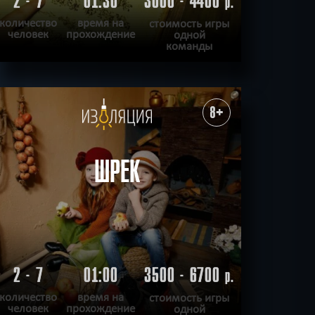
2 - 7
01:30
3000 - 4400
р.
количество
время на
стоимость игры
человек
прохождение
одной
команды
ПОДРОБНЕЕ
ХОЧУ ПРОЙТИ
|
КВЕСТ ПРОЙДЕН
8+
ШРЕК
2 - 7
01:00
3500 - 6700
р.
количество
время на
стоимость игры
человек
прохождение
одной