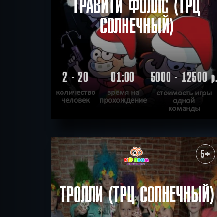
ГРАВИТИ ФОЛЛС (ТРЦ
СОЛНЕЧНЫЙ)
2 - 20
01:00
5000 - 12500
р
количество
время на
стоимость игры
человек
прохождение
одной
команды
ПОДРОБНЕЕ
ХОЧУ ПРОЙТИ
|
КВЕСТ ПРОЙДЕН
5+
ТРОЛЛИ (ТРЦ СОЛНЕЧНЫЙ)