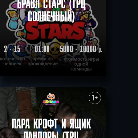
БРАВЛ СТАРС (ТРЦ
СОЛНЕЧНЫЙ)
2 - 15
01:00
5000 - 10000
р.
количество
время на
стоимость игры
человек
прохождение
одной
команды
ПОДРОБНЕЕ
ХОЧУ ПРОЙТИ
|
КВЕСТ ПРОЙДЕН
7+
ЛАРА КРОФТ И ЯЩИК
ПАНДОРЫ (ТРЦ