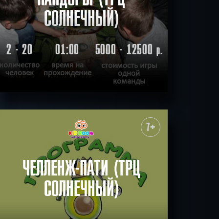
СОЛНЕЧНЫЙ)
2 - 20
01:00
5000 - 12500
р.
количество
время на
стоимость игры
человек
прохождение
одной
команды
ПОДРОБНЕЕ
ХОЧУ ПРОЙТИ
|
КВЕСТ ПРОЙДЕН
7+
ЧЕЛЛЕНЖ-ПАТИ (ТРЦ
СОЛНЕЧНЫЙ)