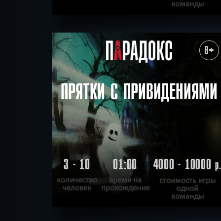
команды
ПОДРОБНЕЕ
ХОЧУ ПРОЙТИ
|
КВЕСТ ПРОЙДЕН
8+
ПРЯТКИ С ПРИВИДЕНИЯМИ
3 - 10
01:00
4000 - 10000
р
количество
время на
стоимость игры
человек
прохождение
одной
команды