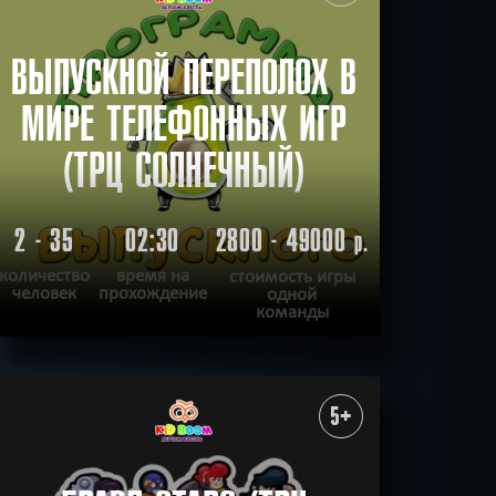
ВЫПУСКНОЙ ПЕРЕПОЛОХ В
МИРЕ ТЕЛЕФОННЫХ ИГР
(ТРЦ СОЛНЕЧНЫЙ)
2 - 35
02:30
2800 - 49000
р.
количество
время на
стоимость игры
человек
прохождение
одной
команды
ПОДРОБНЕЕ
ХОЧУ ПРОЙТИ
|
КВЕСТ ПРОЙДЕН
5+