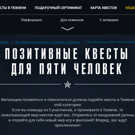
ЕСТЫ В ТЮМЕНИ
ПОДАРОЧНЫЙ СЕРТИФИКАТ
КАРТА КВЕСТОВ
КЕШБ
Перформанс
Для новичков
С актерами
Спасти мир
Технологичные
По фильму
ые
Логические
Детективные
Необычные
мень
Все квест-комнаты и квесты Тюмени
Позитивные для пяти чело
ПОЗИТИВНЫЕ КВЕСТЫ
 квесты
Бренды квестов
Другой город
ДЛЯ ПЯТИ ЧЕЛОВЕК
Желающим посмеяться и повеселиться должны подойти квесты в Тюмени
этой категории
Если вы команда из 5 участников, и проживаете в Тюмени, то
захватывающий мир квестов ждет вас. Оторвитесь от ежедневной рутины
и откройте для себя новый мир игр и фантазий! Вперед, вас ждут
приключения!