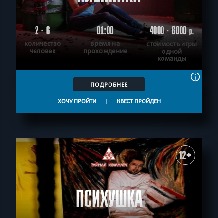
2 - 6
01:00
4000 - 6000
р.
количество
время на
стоимость игры
человек
прохождение
одной
команды
ПОДРОБНЕЕ
ХОЧУ ПРОЙТИ
|
КВЕСТ ПРОЙДЕН
12+
ПСИХУШКА