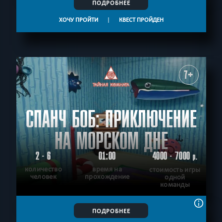
ПОДРОБНЕЕ
ХОЧУ ПРОЙТИ
|
КВЕСТ ПРОЙДЕН
7+
СПАНЧ БОБ: ПРИКЛЮЧЕНИЕ
НА МОРСКОМ ДНЕ
2 - 6
01:00
4000 - 7000
р.
количество
время на
стоимость игры
человек
прохождение
одной
команды
ПОДРОБНЕЕ