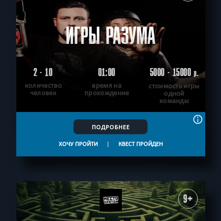
ИГРЫ РАЗУМА
2 - 10
01:00
5000 - 15000
р.
количество
время на
стоимость игры
человек
прохождение
одной
команды
ПОДРОБНЕЕ
ХОЧУ ПРОЙТИ
|
КВЕСТ ПРОЙДЕН
9+