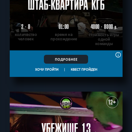
ШТАБ-КВАРТИРА КГБ
2 - 8
01:00
4000 - 8000
р.
количество
время на
стоимость игры
человек
прохождение
одной
команды
ПОДРОБНЕЕ
ХОЧУ ПРОЙТИ
|
КВЕСТ ПРОЙДЕН
12+
УБЕЖИЩЕ 13