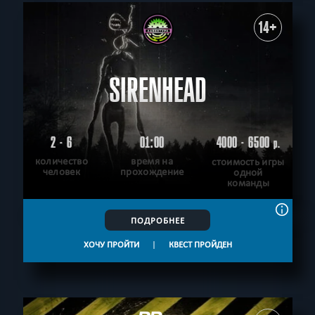
14+
SIRENHEAD
2 - 6
01:00
4000 - 6500
р.
количество
время на
стоимость игры
человек
прохождение
одной
команды
ПОДРОБНЕЕ
ХОЧУ ПРОЙТИ
|
КВЕСТ ПРОЙДЕН