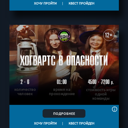
ХОЧУ ПРОЙТИ
|
КВЕСТ ПРОЙДЕН
12+
ХОГВАРТС В ОПАСНОСТИ
2 - 6
01:00
4500 - 7200
р.
количество
время на
стоимость игры
человек
прохождение
одной
команды
ПОДРОБНЕЕ
ХОЧУ ПРОЙТИ
|
КВЕСТ ПРОЙДЕН