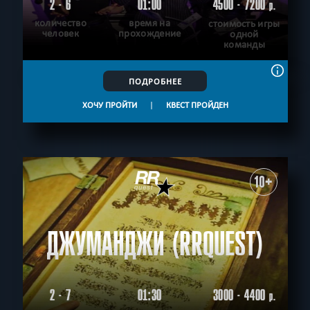
2 - 6
01:00
4500 - 7200
р.
количество
время на
стоимость игры
человек
прохождение
одной
команды
ПОДРОБНЕЕ
ХОЧУ ПРОЙТИ
|
КВЕСТ ПРОЙДЕН
10+
ДЖУМАНДЖИ (RRQUEST)
2 - 7
01:30
3000 - 4400
р.