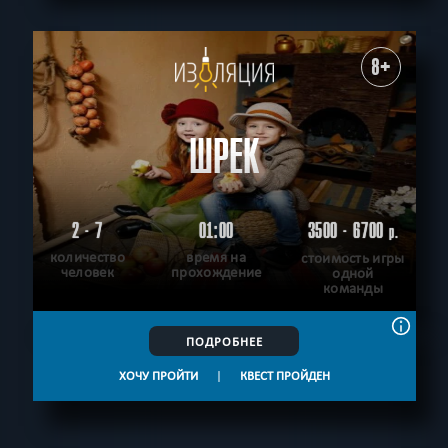
8+
ШРЕК
2 - 7
01:00
3500 - 6700
р.
количество
время на
стоимость игры
человек
прохождение
одной
команды
ПОДРОБНЕЕ
ХОЧУ ПРОЙТИ
|
КВЕСТ ПРОЙДЕН