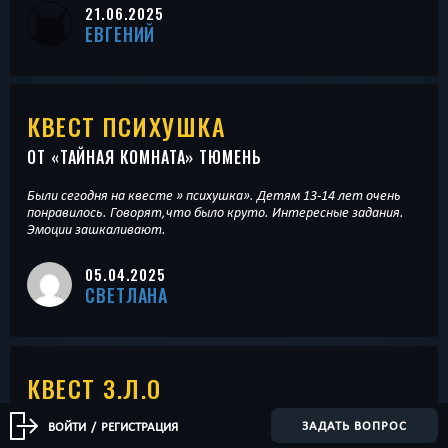
21.06.2025
ЕВГЕНИЙ
КВЕСТ ПСИХУШКА
ОТ «
ТАЙНАЯ КОМНАТА
» ТЮМЕНЬ
Были сегодня на квесте » психушка». Детям 13-14 лет очень
понравилось. Говорят,что было круто. Интересные задания.
Эмоции зашкаливают.
05.04.2025
СВЕТЛАНА
КВЕСТ З.Л.О
ОТ «
АДВЕНТУРА
» ТЮМЕНЬ
ЗАДАТЬ ВОПРОС
ВОЙТИ
/
РЕГИСТРАЦИЯ