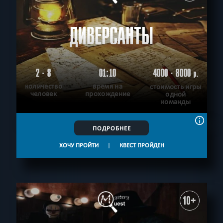
ДИВЕРСАНТЫ
2 - 8
01:10
4000 - 8000
р.
количество
время на
стоимость игры
человек
прохождение
одной
команды
ПОДРОБНЕЕ
ХОЧУ ПРОЙТИ
|
КВЕСТ ПРОЙДЕН
10+