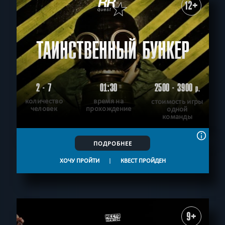
12+
ТАИНСТВЕННЫЙ БУНКЕР
2 - 7
01:30
2500 - 3900
р.
количество
время на
стоимость игры
человек
прохождение
одной
команды
ПОДРОБНЕЕ
ХОЧУ ПРОЙТИ
|
КВЕСТ ПРОЙДЕН
9+