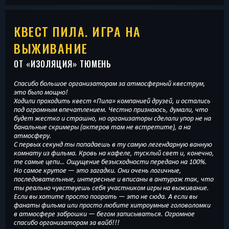
КВЕСТ ПИЛА. ИГРА НА
ВЫЖИВАНИЕ
ОТ «
ИЗОЛЯЦИЯ
» ТЮМЕНЬ
Спасибо большое организаторам за атмосферный квеструм,
это было мощно!
Ходили проходить квест «Пила» компанией друзей, и остались
под огромным впечатлением. Честно признаюсь, думали, что
будет жестко и страшно, но организаторы сделали упор не на
банальные скримеры (актеров там не встретите), а на
атмосферу.
С первых секунд ты попадаешь в ту самую легендарную ванную
комнату из фильма. Кровь на кафеле, тусклый свет и, конечно,
те самые цепи… Ощущение безысходности передано на 100%.
Но самое крутое — это загадки. Они очень логичные,
последовательные, интересные и вписаны в антураж так, что
ты реально чувствуешь себя участником игры на выживание.
Если вы хотите просто поорать — это не сюда. А если вы
фанаты фильма или просто любите хитроумные головоломки
в атмосфере заброшки — бегом записываться. Огромное
спасибо организаторам за вайб!!!