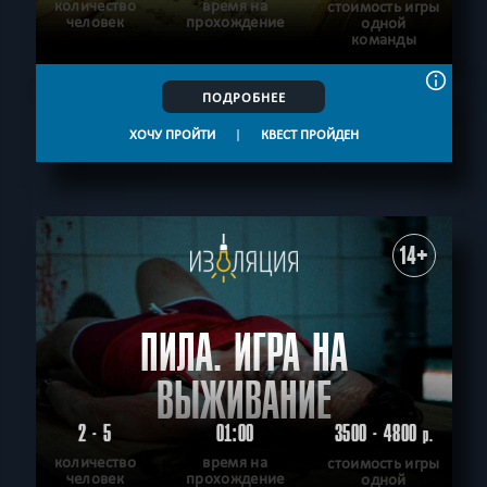
количество
время на
стоимость игры
человек
прохождение
одной
команды
ПОДРОБНЕЕ
ХОЧУ ПРОЙТИ
|
КВЕСТ ПРОЙДЕН
14+
ПИЛА. ИГРА НА
ВЫЖИВАНИЕ
2 - 5
01:00
3500 - 4800
р.
количество
время на
стоимость игры
человек
прохождение
одной