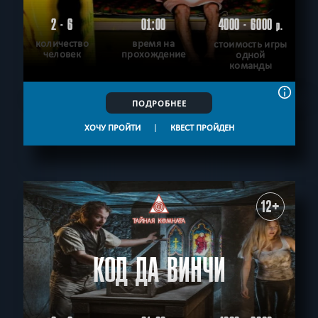
2 - 6
01:00
4000 - 6000
р.
количество
время на
стоимость игры
человек
прохождение
одной
команды
ПОДРОБНЕЕ
ХОЧУ ПРОЙТИ
|
КВЕСТ ПРОЙДЕН
12+
КОД ДА ВИНЧИ