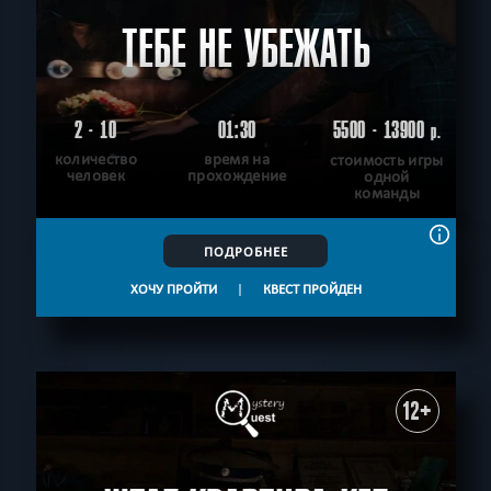
ТЕБЕ НЕ УБЕЖАТЬ
2 - 10
01:30
5500 - 13900
р.
количество
время на
стоимость игры
человек
прохождение
одной
команды
ПОДРОБНЕЕ
ХОЧУ ПРОЙТИ
|
КВЕСТ ПРОЙДЕН
12+