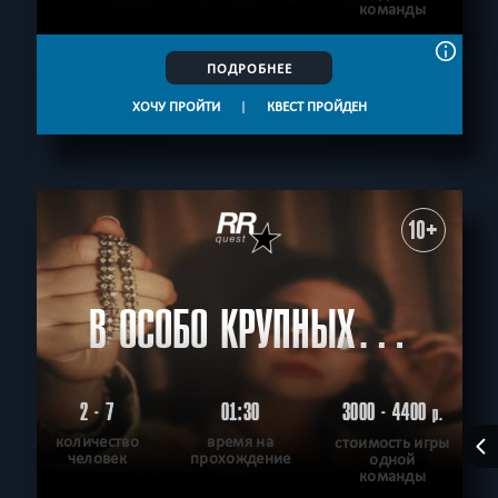
команды
ПОДРОБНЕЕ
ХОЧУ ПРОЙТИ
|
КВЕСТ ПРОЙДЕН
10+
В ОСОБО КРУПНЫХ…
2 - 7
01:30
3000 - 4400
р.
количество
время на
стоимость игры
человек
прохождение
одной
команды