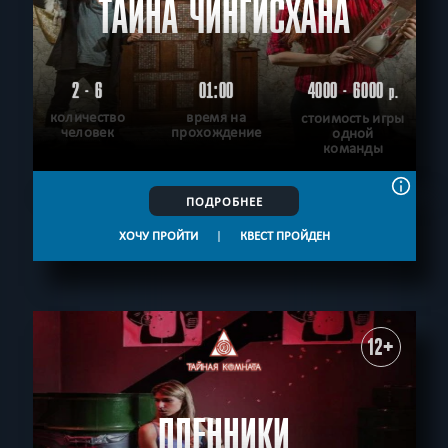
ТАЙНА ЧИНГИСХАНА
2 - 6
01:00
4000 - 6000
р.
количество
время на
стоимость игры
человек
прохождение
одной
команды
ПОДРОБНЕЕ
ХОЧУ ПРОЙТИ
|
КВЕСТ ПРОЙДЕН
12+
ПЛЕННИКИ