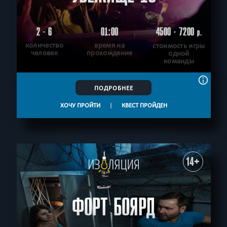
2 - 6
01:00
4500 - 7200
р.
количество
время на
стоимость игры
человек
прохождение
одной
команды
ПОДРОБНЕЕ
ХОЧУ ПРОЙТИ
|
КВЕСТ ПРОЙДЕН
14+
ФОРТ БОЯРД