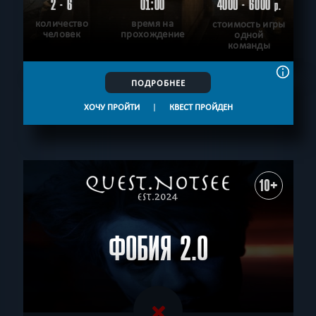
2 - 6
01:00
4000 - 6000
р.
количество
время на
стоимость игры
человек
прохождение
одной
команды
ПОДРОБНЕЕ
ХОЧУ ПРОЙТИ
|
КВЕСТ ПРОЙДЕН
10+
ФОБИЯ 2.0