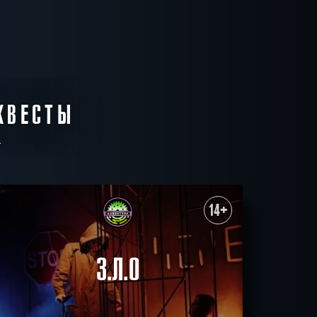
КВЕСТЫ
14+
З.Л.О