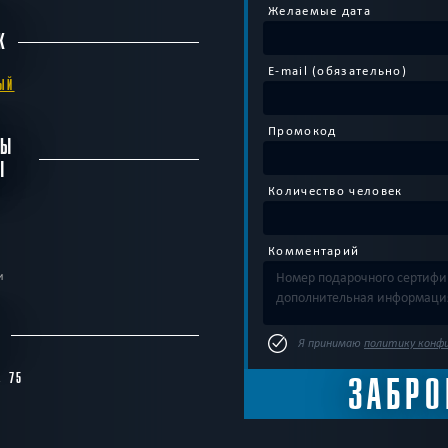
Желаемые дата
К
E-mail (обязательно)
ЫЙ
Промокод
БЫ
Ы
Количество человек
Комментарий
и
С
Я принимаю
политику конф
, 75