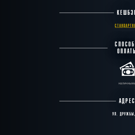
КЕШБЭ
СТАНДАРТН
СПОСО
ОПЛАТ
наличным
АДРЕ
УЛ. ДРУЖБЫ