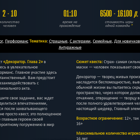
2 - 10
01:10
6500 - 16100
р.
количество
время на
стоимость игры
человек
прохождение
одной команды
*
or
,
Перформанс
Тематика
:
Страшные
,
С актерами
,
Семейные
,
Для новичков
Антуражные
ст
«Декоратор. Глава 2»
в
Сюжет квеста:
Страх- самая сильн
есь в увлекательное
маски — человек показывает свое
рманс. Главное участие здесь
Декоратор — творец живых произ
таинственный. Вам предстоит
насладится беспомощностью, выве
взаимодействовать с
обычной жизни вы пытаетесь скры
инального акта.
пространство, через которое долж
ршите свое задание, вас ждет
отчаяние, отвращение — творцу в
оделиться впечатлениями,
после полного удовлетворения че
ься после захватывающего
настоящий шедевр, Главный элем
не просто квест, это полноценное
Возрастное ограничение:
12+, так
е главным героем своей
16+
вероятному погружению в мир
Максимальное количество игроко
16 лет