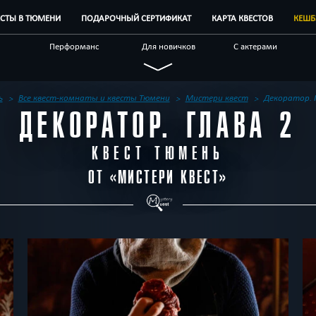
ЕСТЫ В ТЮМЕНИ
ПОДАРОЧНЫЙ СЕРТИФИКАТ
КАРТА КВЕСТОВ
КЕШБ
Перформанс
Для новичков
С актерами
Спасти мир
Технологичные
По фильму
ые
Логические
Детективные
Необычные
ь
Все квест-комнаты и квесты Тюмени
Мистери квест
Декоратор. 
ДЕКОРАТОР. ГЛАВА 2
 квесты
Бренды квестов
Другой город
КВЕСТ ТЮМЕНЬ
ОТ «
МИСТЕРИ КВЕСТ
»