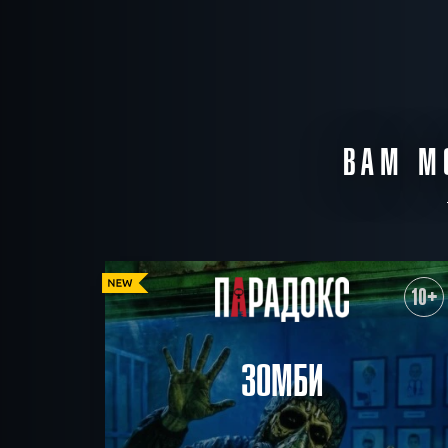
ВАМ М
10+
ЗОМБИ