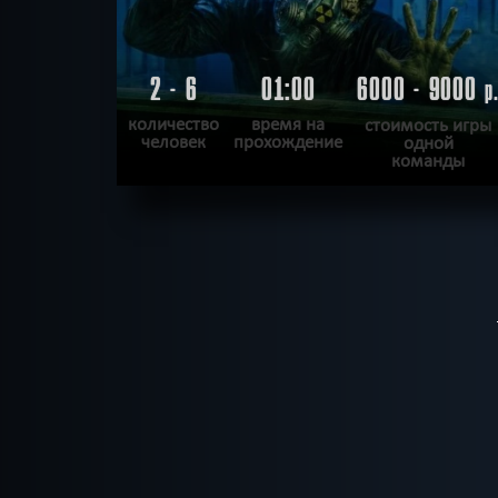
2 - 6
01:00
6000 - 9000
р
количество
время на
стоимость игры
человек
прохождение
одной
команды
ПОДРОБНЕЕ
ХОЧУ ПРОЙТИ
|
КВЕСТ ПРОЙДЕН