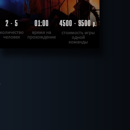
2 - 5
01:00
4500 - 9500
р.
количество
время на
стоимость игры
человек
прохождение
одной
команды
ПОДРОБНЕЕ
ХОЧУ ПРОЙТИ
|
КВЕСТ ПРОЙДЕН