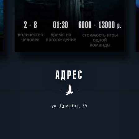
2 - 8
01:30
6000 - 13000
.
р.
количество
время на
стоимость игры
человек
прохождение
одной
команды
ПОДРОБНЕЕ
АДРЕС
ХОЧУ ПРОЙТИ
|
КВЕСТ ПРОЙДЕН
ул. Дружбы, 75