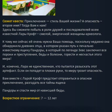
Сюжет квеста:
Приключения — стиль Вашей жизни? А опасность –
второе имя? Тогда Вам к нам!
Здесь Вы сможете побыть в роли друзей и последователей всем
известной Лары Крофт – смелой, энергичной женщины-археолога.
К тому же сейчас ей очень нужна Ваша помощь, поскольку недавно она
обнаружила дневник отца, в котором указан путь к печально
известному ящику Пандоры, в который по легенде Зевс заключил все
пороки и преступления, беды и болезни, горести и несчастья этого
мира!
И, конечно, Лара не единственная, кто пытается разыскать этот
артефакт. Если он попадет в плохие руки, то миру грозит опасность.
Вам вместе с Ларой Крофт предстоит отправиться в опасное
приключение, разгадать все тайны ящика
Пандоры и спасти мир от нависшей беды.
Возрастное ограничение:
7 — 12 лет