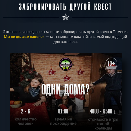
ЗАБРОНИРОВАТЬ ДРУГОЙ КВЕСТ
Этот квест закрыт, но вы можете забронировать другой квест в Тюмени.
Мы не делаем наценок
— мы помогаем вам найти самый подходящий
для вас квест.
10+
ОДНИ ДОМА?
2 - 6
01:00
4000 - 6500
р.
количество
время на
стоимость игры
человек
прохождение
одной
команды