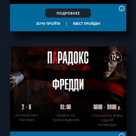
ПОДРОБНЕЕ
ХОЧУ ПРОЙТИ
|
КВЕСТ ПРОЙДЕН
12+
ФРЕДДИ
2 - 6
01:00
6000 - 9000
р.
количество
время на
стоимость игры
человек
прохождение
одной
команды