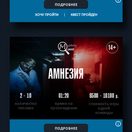
ПОДРОБНЕЕ
ХОЧУ ПРОЙТИ
|
КВЕСТ ПРОЙДЕН
14+
АМНЕЗИЯ
2 - 10
01:20
6500 - 16100
р.
количество
время на
стоимость игры
человек
прохождение
одной
команды
ПОДРОБНЕЕ