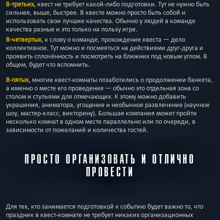
В-третьих,
квест не требует какой-либо подготовки. Тут не нужно быть
сильнее, выше, быстрее. В квесте можно просто быть собой и
использовать свои лучшие качества. Обычно у людей в команде
качества разные и это только на пользу игре.
В-четвертых,
к слову о команде, прохождение квеста — дело
коллективное. Тут можно и посмеяться на действиями друг-друга и
проявить сплочённость и посмотреть на ближних под новым углом. В
общем, будет что вспомнить.
В-пятых,
многие квест-комнаты позаботились о продолжении банкета,
а именно о месте его проведения — обычно это отдельная зона со
столом и стульями для отмечающих. К этому можно добавить
украшения, аниматора, угощение и необычное развлечение (научное
шоу, мастер-класс, викторину). Большая компания может пройти
несколько комнат в одном месте параллельно или по очереди, в
зависимости от пожеланий и количества гостей.
ПРОСТО ОРГАНИЗОВАТЬ И ОТЛИЧНО
ПРОВЕСТИ
Для тех, кто занимается подготовкой к событию будет важно то, что
праздник в квест-комнате не требует никаких организационных