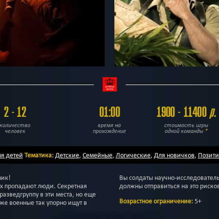
2 - 12
01:00
1900 - 11400
р.
количество
время на
стоимость игры
человек
прохождение
одной команды
*
я детей
Тематика
:
Детские
,
Семейные
,
Логические
,
Для новичков
,
Позит
ник!
Вы солдаты научно-исследовател
ах пропадают люди. Секретная
должны отправиться на это риско
разведгруппу в эти места, но еще
Возрастное ограничение:
5+
 же военные так упорно ищут в