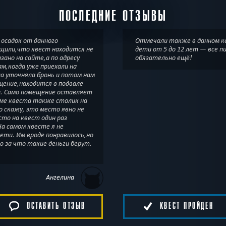
ПОСЛЕДНИЕ ОТЗЫВЫ
 осадок от данного
Отмечали также в данном кв
бщили,что квест находится не
дети от 5 до 12 лет — все 
азано на сайте,а по адресу
обязательно ещё!
ам,когда уже приехали на
ла уточняла бронь и потом нам
щение,находится в подвале
и. Само помещение оставляет
ме квеста также столик на
но скажу, это место явно не
сто на квест один раз
На самом квесте я не
дети. Им вроде понравилось,но
ю за что такие деньги берут.
Ангелина
ОСТАВИТЬ ОТЗЫВ
КВЕСТ ПРОЙДЕН