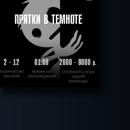
ПРЯТКИ В ТЕМНОТЕ
2 - 12
01:00
2000 - 9000
р.
количество
время на
стоимость игры
человек
прохождение
одной
команды
ПОДРОБНЕЕ
ХОЧУ ПРОЙТИ
|
КВЕСТ ПРОЙДЕН