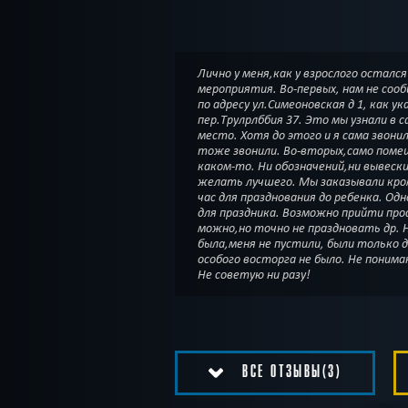
Лично у меня,как у взрослого остался
мероприятия. Во-первых, нам не соо
по адресу ул.Симеоновская д 1, как ук
пер.Трулрлббия 37. Это мы узнали в с
место. Хотя до этого и я сама звони
тоже звонили. Во-вторых,само поме
каком-то. Ни обозначений,ни вывеск
желать лучшего. Мы заказывали кро
час для празднования до ребенка. Од
для праздника. Возможно прийти про
можно,но точно не праздновать др. 
была,меня не пустили, были только 
особого восторга не было. Не понима
Не советую ни разу!
ВСЕ ОТЗЫВЫ(3)