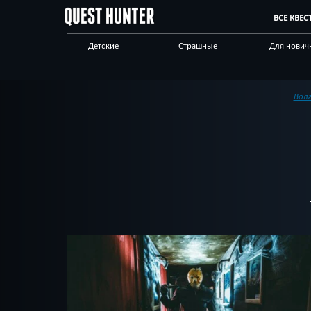
ВСЕ КВЕС
Детские
Страшные
Для нович
Сложные
Выездные
Антуражн
По фильму
Спастись
Мистическ
Вол
Отзывы на квесты
Бренды квестов
Другой го