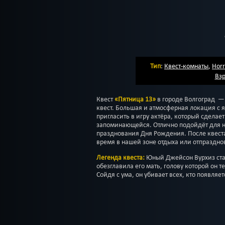
Тип
:
Квест-комнаты
,
Horr
Взр
Квест
«Пятница 13»
в городе Волгоград —
квест. Большая и атмосферная локация с
пригласить в игру актёра, который сделае
запоминающейся. Отлично подойдёт для 
празднования Дня Рождения. После квест
время в нашей зоне отдыха или отпраздно
Легенда квеста:
Юный Джейсон Вурхиз ста
обезглавила его мать, голову которой он 
Сойдя с ума, он убивает всех, кто появляет