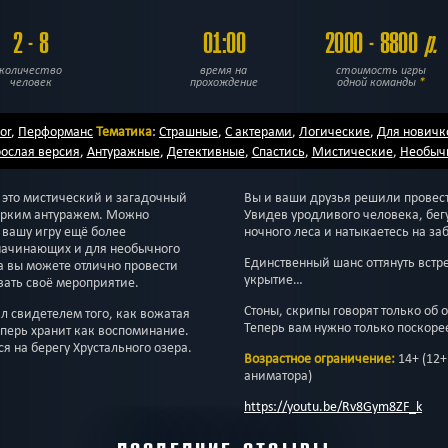
2 - 8
01:00
2000 - 8800
р.
количество
время на
стоимость игры
человек
прохождение
одной команды
*
or
,
Перформанс
Тематика
:
Страшные
,
С актерами
,
Логические
,
Для новичк
ослая версия
,
Антуражные
,
Детективные
,
Спастись
,
Мистические
,
Необыч
 это мистический и загадочный
Вы и ваши друзья решили провес
 ярким антуражем. Можно
Увидев уродливого человека, бегу
т вашу игру ещё более
ночного леса и натыкаетесь на з
начинающих и для необычного
Единственный шанс оттянуть встре
а вы можете отлично провести
укрытие…
вать своё мероприятие.
Cтоны, скрипы говорят только об о
л свидетелем того, как вожатая
Теперь вам нужно только поскорее
теперь хранит как воспоминание.
ся на берегу Хрустального озера.
Возрастное ограничение:
14+ (12+
аниматора)
https://youtu.be/Rv8Gym8ZF_k