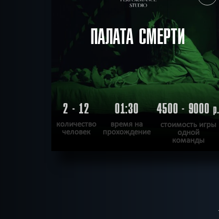
ПАЛАТА СМЕРТИ
2 - 12
01:30
4500 - 9000
р
количество
время на
стоимость игры
человек
прохождение
одной
команды
ПОДРОБНЕЕ
ХОЧУ ПРОЙТИ
|
КВЕСТ ПРОЙДЕН