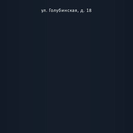
АВГУСТА
ул. Голубинская, д. 18
Воскресенье
20:00
21:3
3300 
6300 р
17
09:30
11:0
2000 -
5000
АВГУСТА
р.
Понедельник
12:30
14:0
20:00
21:3
3300 
6300 р