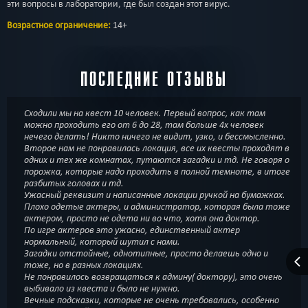
эти вопросы в лаборатории, где был создан этот вирус.
Возрастное ограничение:
14+
ПОСЛЕДНИЕ ОТЗЫВЫ
Сходили мы на квест 10 человек. Первый вопрос, как там
можно проходить его от 6 до 28, там больше 4х человек
нечего делать! Никто ничего не видит, узко, и бессмысленно.
Второе нам не понравилась локация, все их квесты проходят в
одних и тех же комнатах, путаются загадки и тд. Не говоря о
порожка, которые надо проходить в полной темноте, в итоге
разбитых головах и тд.
Ужасный реквизит и написанные локации ручкой на бумажках.
Плохо одетые актеры, и администратор, которая была тоже
актером, просто не одета ни во что, хотя она доктор.
По игре актеров это ужасно, единственный актер
нормальный, который шутил с нами.
Загадки отстойные, однотипные, просто делаешь одно и
тоже, но в разных локациях.
Не понравилось возвращаться к админу( доктору), это очень
выбивало из квеста и было не нужно.
Вечные подсказки, которые не очень требовались, особенно