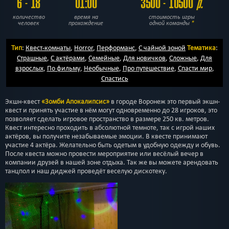
6 - 18
01:00
3500 - 10500
р.
количество
время на
стоимость игры
человек
прохождение
одной команды
*
Тип
:
Квест-комнаты
,
Horror
,
Перформанс
,
С чайной зоной
Тематика
:
Страшные
,
С актёрами
,
Семейные
,
Для новичков
,
Сложные
,
Для
взрослых
,
По фильму
,
Необычные
,
Про путешествие
,
Спасти мир
,
Спастись
Экшн-квест
«Зомби Апокалипсис»
в городе Воронеж это первый экшн-
квест и принять участие в нём могут одновременно до 28 игроков, это
позволяет сделать игровое пространство в размере 250 кв. метров.
Квест интересно проходить в абсолютной темноте, так с игрой наших
актёров, вы получите незабываемые эмоции. В квесте принимают
участие 4 актёра. Желательно быть одетым в удобную одежду и обувь.
После квеста можно провести мероприятие или весёлый вечер в
компании друзей в нашей зоне отдыха. Так же вы можете арендовать
танцпол и наш диджей проведёт веселую дискотеку.