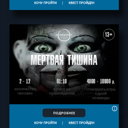
ХОЧУ ПРОЙТИ
|
КВЕСТ ПРОЙДЕН
13+
МЕРТВАЯ ТИШИНА
2 - 12
01:10
4000 - 10800
р.
количество
время на
стоимость игры
человек
прохождение
одной
команды
ПОДРОБНЕЕ
ХОЧУ ПРОЙТИ
|
КВЕСТ ПРОЙДЕН