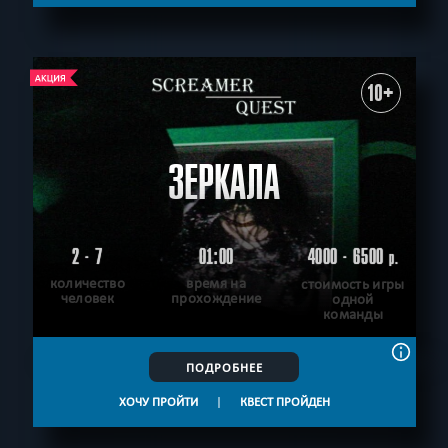
10+
ЗЕРКАЛА
2 - 7
01:00
4000 - 6500
р.
количество
время на
стоимость игры
человек
прохождение
одной
команды
ПОДРОБНЕЕ
ХОЧУ ПРОЙТИ
|
КВЕСТ ПРОЙДЕН