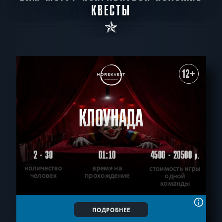
КВЕСТЫ
12+
КЛОУНАДА
2 - 30
01:10
4500 - 20500
р.
количество
время на
стоимость игры
человек
прохождение
одной
команды
ПОДРОБНЕЕ