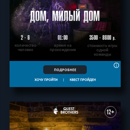
ДОМ, МИЛЫЙ ДОМ
2 - 6
01:00
3500 - 8600
р.
количество
время на
стоимость игры
человек
прохождение
одной
команды
ПОДРОБНЕЕ
ХОЧУ ПРОЙТИ
|
КВЕСТ ПРОЙДЕН
12+