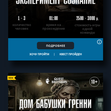
ЭКСПЕРИМЕНТ СОЗНАНИЕ
1 - 3
01:00
2500 - 3000
р.
количество
время на
стоимость игры
человек
прохождение
одной
команды
ПОДРОБНЕЕ
ХОЧУ ПРОЙТИ
|
КВЕСТ ПРОЙДЕН
10+
ДОМ БАБУШКИ ГРЕННИ