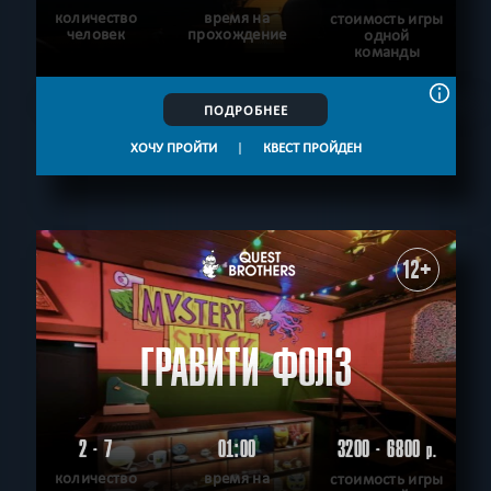
количество
время на
стоимость игры
человек
прохождение
одной
команды
ПОДРОБНЕЕ
ХОЧУ ПРОЙТИ
|
КВЕСТ ПРОЙДЕН
12+
ГРАВИТИ ФОЛЗ
2 - 7
01:00
3200 - 6800
р.
количество
время на
стоимость игры