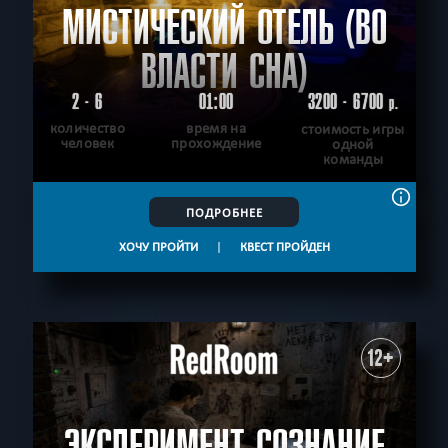
МИСТИЧЕСКИЙ ОТЕЛЬ (ВО
ВЛАСТИ СНА)
2 - 6
01:00
3200 - 6700
р.
количество
время на
стоимость игры
человек
прохождение
одной
команды
ПОДРОБНЕЕ
ХОЧУ ПРОЙТИ
|
КВЕСТ ПРОЙДЕН
12+