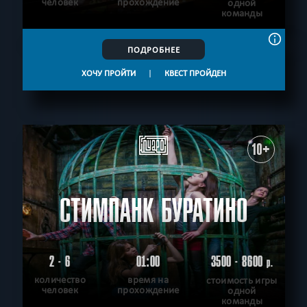
человек
прохождение
одной
команды
ПОДРОБНЕЕ
ХОЧУ ПРОЙТИ
|
КВЕСТ ПРОЙДЕН
10+
СТИМПАНК БУРАТИНО
2 - 6
01:00
3500 - 8600
р.
количество
время на
стоимость игры
человек
прохождение
одной
команды