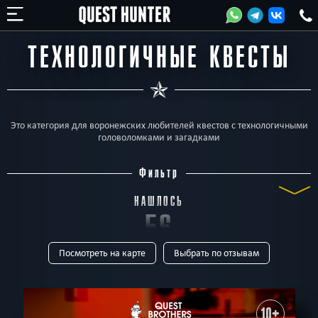
ТЕХНОЛОГИЧНЫЕ КВЕСТЫ
Это категория для воронежских любителей квестов с технологичными
головоломками и загадками
Фильтр
НАШЛОСЬ
56
Посмотреть на карте
Выбрать по отзывам
КВЕСТОВ
ТИП
Все
Квест-комнаты
Horror
Для детей
Перформанс
Живые
С чайной зоной
Выездные
Индивидуальные
Онлайн
10+