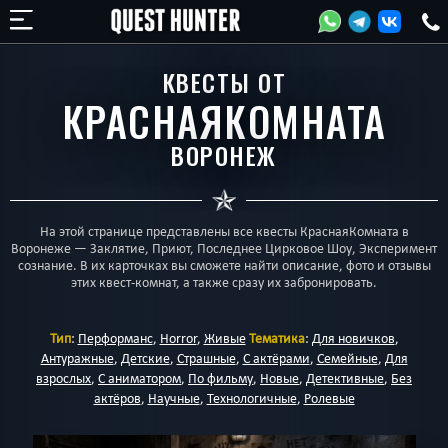
КВЕСТЫ ОТ
КРАСНАЯКОМНАТА
ВОРОНЕЖ
На этой странице представлены все квесты КраснаяКомната в
Воронеже — Заклятие, Приют, Последнее Цирковое Шоу, Эксперимент
сознание. В их карточках вы сможете найти описание, фото и отзывы
этих квест-комнат, а также сразу их забронировать.
Тип
:
Перформанс
,
Horror
,
Живые
Тематика
:
Для новичков
,
Антуражные
,
Детские
,
Страшные
,
С актёрами
,
Семейные
,
Для
взрослых
,
С аниматором
,
По фильму
,
Новые
,
Детективные
,
Без
актёров
,
Научные
,
Технологичные
,
Ролевые