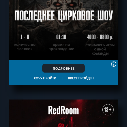
ПОСЛЕДНЕЕ ЦИРКОВОЕ ШОУ
1 - 8
01:10
4000 - 8800
р.
количество
время на
стоимость игры
человек
прохождение
одной
команды
ПОДРОБНЕЕ
ХОЧУ ПРОЙТИ
|
КВЕСТ ПРОЙДЕН
13+