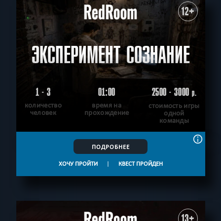
12+
ЭКСПЕРИМЕНТ СОЗНАНИЕ
1 - 3
01:00
2500 - 3000
р.
количество
время на
стоимость игры
человек
прохождение
одной
команды
ПОДРОБНЕЕ
ХОЧУ ПРОЙТИ
|
КВЕСТ ПРОЙДЕН
13+