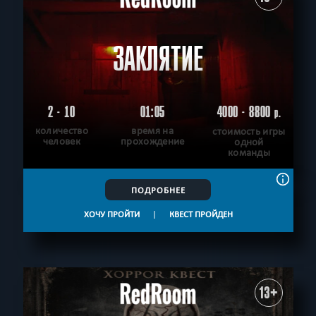
ЗАКЛЯТИЕ
2 - 10
01:05
4000 - 8800
р.
количество
время на
стоимость игры
человек
прохождение
одной
команды
ПОДРОБНЕЕ
ХОЧУ ПРОЙТИ
|
КВЕСТ ПРОЙДЕН
13+