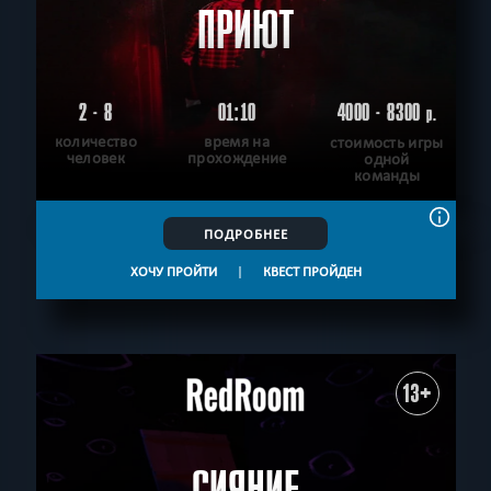
ПРИЮТ
2 - 8
01:10
4000 - 8300
р.
количество
время на
стоимость игры
человек
прохождение
одной
команды
ПОДРОБНЕЕ
ХОЧУ ПРОЙТИ
|
КВЕСТ ПРОЙДЕН
13+