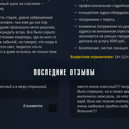
енный шанс на спасение –
профессиональная студийная
ху.
концертное аудио-оборудован
есть старая, давно заброшенная
погружение с порога,
человек, чье имя до сих пор
возможно погружение из дом
м доме произошло нечто ужасное,
адреса на винтажном отрест
суждать вслух. Все было скрыто
начинается на улицах города
тенами квартиры, где он жил со
доплата за услугу 3000 руб.,
 забытой, но говорят, что когда в
тся свет, творится что-то
Безопасная, чистая локация
о в доме осталась не только тень
Возрастное ограничение:
14+ (12+
ПОСЛЕДНИЕ ОТЗЫВЫ
ресный и в меру страшный.
квест очень классный!!! пол
было страшно, но в тоже вр
выполнили свою роль, за что
хард, били нас током знатно,
Елизавета
очень надеемся придти сюда 
большое!!!