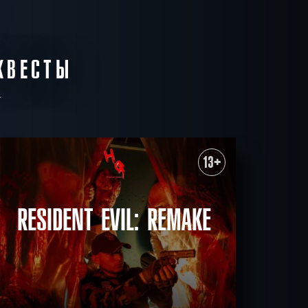
19:15
5000 -
6400 р.
0
КВЕСТЫ
5
13:00
14:15
15:30
16:45
19:15
5000 -
6400 р.
0
13+
RESIDENT EVIL: REMAKE
5
13:00
14:15
15:30
16:45
19:15
5000 -
6400 р.
0