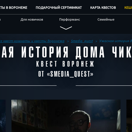
СТЫ В ВОРОНЕЖЕ
ПОДАРОЧНЫЙ СЕРТИФИКАТ
КАРТА КВЕСТОВ
КЕШ
и
Для новичков
Перформанс
Семейные
лых
Живые
Необычные
Антуражные
альные
Выездные
Детективные
Стимпанк
се квест-комнаты и квесты Воронежа
Smedia_quest
Ужасная история 
АЯ ИСТОРИЯ ДОМА ЧИ
у
Автоквесты
Бренды квестов
Квест-комнаты
род
КВЕСТ ВОРОНЕЖ
ОТ «
SMEDIA_QUEST
»