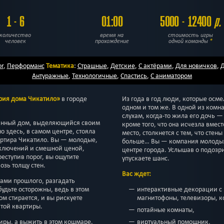
1 - 6
01:00
5000 - 12400
р.
количество
время на
стоимость игры
человек
прохождение
одной команды
*
or
,
Перформанс
Тематика
:
Страшные
,
Детские
,
С актёрами
,
Для новичков
,
Д
Антуражные
,
Технологичные
,
Спастись
,
С аниматором
рия дома Чикатило»
в городе
Из года в год люди, которые осме
одном и том же. В одной из комнат
слухам, когда-то жила его дочь —
панный дом, выделяющийся своим
кроме того, что она исчезла вместе
 здесь, в самом центре, стояла
место, столкнется с тем, что стен
артира Чикатило. Вы — молодые,
больше… Вы — компания молодых 
ключений и смешной ценой,
центре города. Услышав о подозр
еступив порог, вы ощутите
упускаете шанс.
зь толщу стен.
Вас ждет:
нами прошлого, разгадать
будьте осторожны, ведь в этом
интерактивные декорации с
м стирается, и вы рискуете
магнитофоны, телевизоры, к
ятой квартиры.
потайные комнаты,
тиры, а выжить в этом кошмаре.
виртуальный помощник,