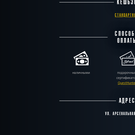
КЕШБЭ
СТАНДАРТН
СПОСО
ОПЛАТ
наличными
подарочны
сертификат
QuestHunte
АДРЕ
УЛ. АРСЕНАЛЬНА