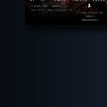
р.
количество
время на
человек
прохождение
стоимость игры
одной
команды
ПОДРОБНЕЕ
ХОЧУ ПРОЙТИ
|
КВЕСТ ПРОЙДЕН