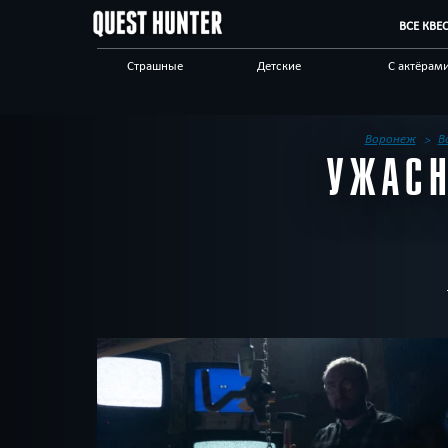
ВСЕ КВЕ
Страшные
Детские
С актёрам
Новые
Сложные
Для взрос
Виртуальные
Корпоративы
Индивиду
Воронеж
В
УЖАСН
Технологичные
Ограбление
По фильм
Отзывы на квесты
Блог
Другой го