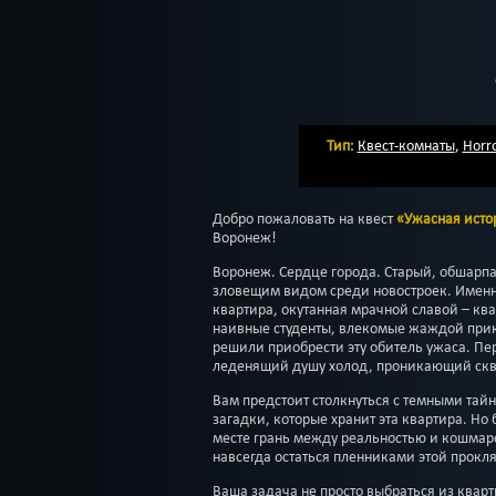
Тип
:
Квест-комнаты
,
Horr
Добро пожаловать на квест
«Ужасная исто
Воронеж!
Воронеж. Сердце города. Старый, обшар
зловещим видом среди новостроек. Именно
квартира, окутанная мрачной славой – кв
наивные студенты, влекомые жаждой при
решили приобрести эту обитель ужаса. Пер
леденящий душу холод, проникающий скво
Вам предстоит столкнуться с темными тай
загадки, которые хранит эта квартира. Но 
месте грань между реальностью и кошмаро
навсегда остаться пленниками этой прокл
Ваша задача не просто выбраться из квар