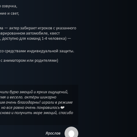
 озвучка,
ие и свет,
а — актер забирает игроков с указанного
аврированном автомобиле, квест
, доступно для команд 1-4 человека) —
 со средствами индивидуальной защиты.
 с аниматором или родителями)
учили бурю эмоций и ярких ощущений,
емя и весело. актёры шикарно
 им очень благодарны! играли в режиме
 но все равно очень понравилось❤️
снова и получить море эмоций, спасибо
Ярослав