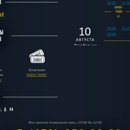
К
20:30
21:3
6000 -
7400
ЫЙ
р.
10
10:30
11:4
БЫ
18:00
Ы
АВГУСТА
Понедельник
20:30
21:3
6000 -
7400
р.
м
бонусными
11
ом
QUEST TICKET
10:30
11:4
r
18:00
АВГУСТА
Вторник
С
20:30
21:3
6000 -
7400
Я, Д. 4А
р.
Или просто позвоните нам с 10:00 до 22:00
12
10:30
11:4