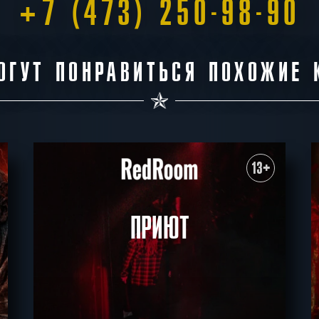
+7 (473) 250-98-90
18:00
АВГУСТА
Среда
20:30
21:3
6000 -
ОГУТ ПОНРАВИТЬСЯ ПОХОЖИЕ 
7400
р.
13
10:30
11:4
18:00
АВГУСТА
Четверг
20:30
21:3
13+
6000 -
7400
р.
ПРИЮТ
14
10:30
11:4
18:00
АВГУСТА
Пятница
20:30
21:3
6000 -
7400
р.