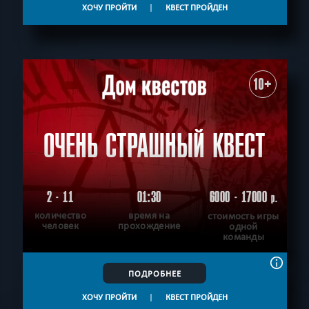
ХОЧУ ПРОЙТИ
|
КВЕСТ ПРОЙДЕН
10+
ОЧЕНЬ СТРАШНЫЙ КВЕСТ
2 - 11
01:30
6000 - 17000
р.
количество
время на
стоимость игры
человек
прохождение
одной
команды
ПОДРОБНЕЕ
ХОЧУ ПРОЙТИ
|
КВЕСТ ПРОЙДЕН