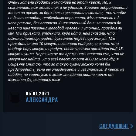
Очень хотели сходить компанией на этот квест. Но, к
сожалению, нам этого так и не удалось. Заранее забронировали
квест на время, за день нам перезвонили и сказали, что чтобы
не было накладки, необходимо перенести. Мы перенесли н 2
часа раньше, без вопросов. В назначенный день за полчаса до
квеста нам позвонил молодой человек и уточнил, приедем ли
мы. Мы приехали, уточнили, куда идти, нам сказали, что
администратор придёт буквально через пару минут. Мы
прождали около 10 минут, позвонили ещё раз, сказали, что
вообще пару минут и придут, после чего мы прождали ещё 15
минут и ушли. Через какое то время нам написали смс, что не
могут нас найти. Это все) квест стоит 4000 за команду, я
искренне Считаю, что за такую сумму можно хотя бы
предупредить, если вы опаздываете и извиниться. В квест не
пойдём, не советуем, в этом же здании нашли квест от
компании Оз, остались там
05.01.2021
АЛЕКСАНДРА
СЛЕДУЮЩИЕ