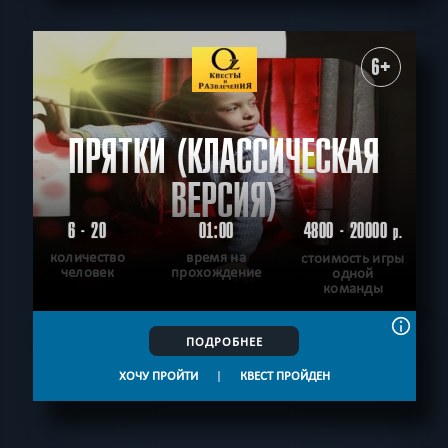
6+
ПРЯТКИ (КЛАССИЧЕСКАЯ
ВЕРСИЯ)
6 - 20
01:00
4800 - 20000
р.
количество
время на
стоимость игры
человек
прохождение
одной
команды
ПОДРОБНЕЕ
ХОЧУ ПРОЙТИ
|
КВЕСТ ПРОЙДЕН