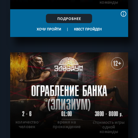
команды
ПОДРОБНЕЕ
ХОЧУ ПРОЙТИ
|
КВЕСТ ПРОЙДЕН
12+
ОГРАБЛЕНИЕ БАНКА
(ЭЛИЗИУМ)
2 - 6
01:00
3800 - 8000
р.
количество
время на
стоимость игры
человек
прохождение
одной
команды