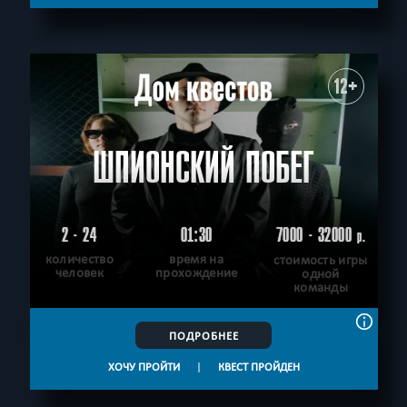
С аниматором
Приключения
СБРОСИТЬ ФИЛЬТР
ВСЕ КВЕСТЫ
12+
ШПИОНСКИЙ ПОБЕГ
2 - 24
01:30
7000 - 32000
р.
количество
время на
стоимость игры
человек
прохождение
одной
команды
ПОДРОБНЕЕ
ХОЧУ ПРОЙТИ
|
КВЕСТ ПРОЙДЕН