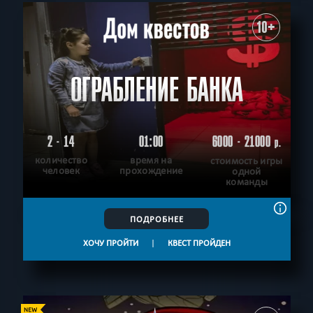
10+
ОГРАБЛЕНИЕ БАНКА
2 - 14
01:00
6000 - 21000
р.
количество
время на
стоимость игры
человек
прохождение
одной
команды
ПОДРОБНЕЕ
ХОЧУ ПРОЙТИ
|
КВЕСТ ПРОЙДЕН