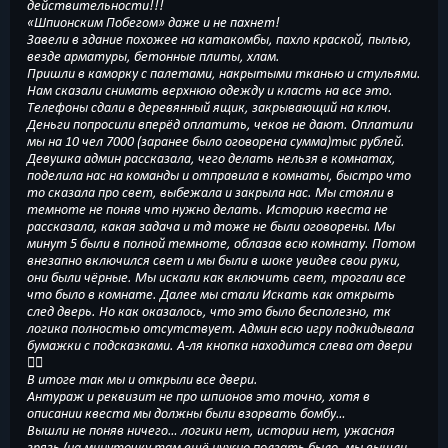
действительности!!!
«Шпионским Побегом» даже и не пахнет!
Завели в здание похожее на катакомбы, пахло краской, пылью,
везде арматуры, бетонные плиты, хлам.
Пришли в каморку с палетами, накрытыми тканью и стульями.
Нам сказали снимать верхнюю одежду и класть на все это.
Телефоны сдали в деревянный ящик, закрывающий на ключ.
Деньги попросили вперёд оплатить, чеков не дают. Оплатили
мы на 10 чел 7000 (заранее было оговорена сумма)тыс рублей.
Девушка админ рассказала, чего делать нельзя в комнатах,
поделила нас на команды и отправила в комнаты, быстро что
то сказала про свет, выбежала и закрыла нас. Мы стояли в
темноте не поняв что нужно делать. Историю квеста не
рассказала, какая задача и тд тоже не были оговорены. Мы
минут 5 были в полной темноте, облазав всю комнату. Потом
внезапно включился свет и мы были в шоке увидев свои руки,
они были чёрные. Мы искали как включить свет, трогали все
что было в комнате. Далее мы стали Искать как открыть
след дверь. Но как оказалось, что это было бесполезно, тк
логика полностью отсутствует. Админ всю игру подкидывала
бумажки с подсказками. А-ля кнопка находится слева от двери
🤦‍♀️
В итоге так мы и открыли все двери.
Антураж и реквизит не про шпионов это точно, хотя в
описании квеста мы должны были взорвать бомбу…
Вышли не поняв ничего… логики нет, истории нет, ужасная
грязь (на минуточку там ещё нужно ползать было, мы вышли