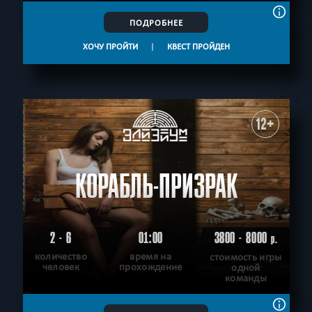
ПОДРОБНЕЕ
ХОЧУ ПРОЙТИ
|
КВЕСТ ПРОЙДЕН
12+
КОРАБЛЬ-ПРИЗРАК
2 - 6
01:00
3800 - 8000
р.
количество
время на
стоимость игры
человек
прохождение
одной
команды