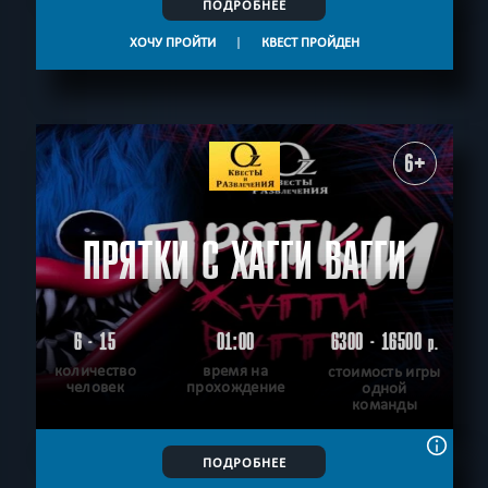
ПОДРОБНЕЕ
ХОЧУ ПРОЙТИ
|
КВЕСТ ПРОЙДЕН
6+
ПРЯТКИ С ХАГГИ ВАГГИ
6 - 15
01:00
6300 - 16500
р.
количество
время на
стоимость игры
человек
прохождение
одной
команды
ПОДРОБНЕЕ