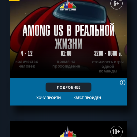
6+
AMONG US В РЕАЛЬНОЙ
ЖИЗНИ
4 - 12
01:00
3200 - 9600
р.
количество
время на
стоимость игры
человек
прохождение
одной
команды
ПОДРОБНЕЕ
ХОЧУ ПРОЙТИ
|
КВЕСТ ПРОЙДЕН
10+