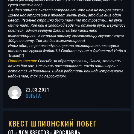
супер грязные все)
В видео отчете сказали откровенно, что нам не понравилось!
Далее нас отправили в туалет мыть руки, это был ещё один
квест. Реально страшно было там что то трогать… но руки
мыть надо! Кое как в холодной воде мы отмыли руки. Вернулись
одеться, админ вернула 1500 тыс без каких либо
комментариев, а вечером нашему организатору группы кинули
500р на карту. Так же без комментариев!
Итог один, не рекомендую и просто отговариваю посещать
квесты от группы Фобия!!!! Сходите лучше в ОзКвесты! Небо и
Земля👍🏻
Ответ квеста
: Спасибо за обратную связь, Ольга, это очень
важно для нас. Нас очень расстраивает, когда наши игроки
остаются недовольны. Будем работать как над устранением
недочетов, так и с персоналом.
22.03.2021
ОЛЬГА
КВЕСТ ШПИОНСКИЙ ПОБЕГ
ОТ «
ДОМ КВЕСТОВ
» ЯРОСЛАВЛЬ