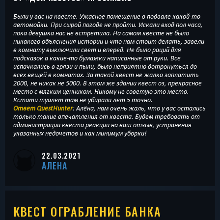
Были у вас на квесте. Ужасное помещение в подвале какой-то
автомойки. При сырой погоде не пройти. Искали вход пол часа,
пока девушка нас не встретила. На самом квесте не было
никакого объяснения истории и что нам стоит делать, завели
в комнату выключили свет и вперёд. Не было раций для
подсказок а какие-то бумажки написанные от руки. Все
испачкались в грязи и пыли, было неприятно дотронуться до
всех вещей в комнатах. За такой квест не жалко заплатить
2000, не никак не 5000. В этом же здании квест оз, прекрасное
место с мягким ценником. Никому не советую это место.
Кстати туалет там не убирали лет 5 точно.
Ответ QuestHunter
: Алёна, нам очень жаль, что у вас остались
только такие впечатления от квеста. Будем требовать от
администрации квеста реакции на ваш отзыв, устранения
указанных недочетов и как минимум уборки!
22.03.2021
АЛЕНА
КВЕСТ ОГРАБЛЕНИЕ БАНКА