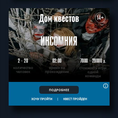
14+
ИНСОМНИЯ
2 - 20
02:00
7000 - 29000
р.
количество
время на
стоимость игры
человек
прохождение
одной
команды
ПОДРОБНЕЕ
ХОЧУ ПРОЙТИ
|
КВЕСТ ПРОЙДЕН