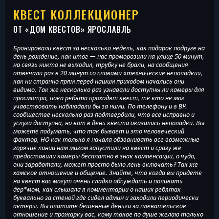
КВЕСТ КОЛЛЕКЦИОНЕР
ОТ «
ДОМ КВЕСТОВ
» ЯРОСЛАВЛЬ
Бронировали квест за несколько недель, как подарок подруге на
день рождение, как итог — нас проморозили на улице 50 минут,
на связь никто не выходил, трубку не брали, на сообщения
отвечали раз в 20 минут со словами «технические неполадки»,
как ни странно прям перед нашим приходом начались они
видимо. Так же несколько раз узнавали доступны ли камеры для
просмотра, пока ребята проходят квест, те кто не мог
учавствовать наблюдали бы за ними. По телефону и в ВК
сообществе несколько раз подтвердили, что все исправно и
услуга доступна, но вот в день квеста оказались неполадки. Вы
можете подумать, что так бывает и это человеческий
фактор, НО как только я начала обзванивать все возможные
горячие линии нам мигом запустили на квест и сразу же
предоставили камеры бесплатно в знак компенсации, о чудо,
они заработали, может просто было лень включать? Так же
хамское отношение и общение. Знайте, что когда вы придете
на квест вас могут очень сладко обсуждать и поливать
дер*мом, как слышала я комментарии о наших ребятах
буквально за стеной где сидел админ и заходили периодически
актеры. Вы платите бешенные деньги за плевательское
отношение и прожарку вас, кому такое по душе желаю только