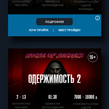
количество
время на
стоимость игры
человек
прохождение
одной
команды
ПОДРОБНЕЕ
ХОЧУ ПРОЙТИ
|
КВЕСТ ПРОЙДЕН
16+
ОДЕРЖИМОСТЬ 2
2 - 13
01:30
7000 - 16000
р.
количество
время на
стоимость игры
человек
прохождение
одной