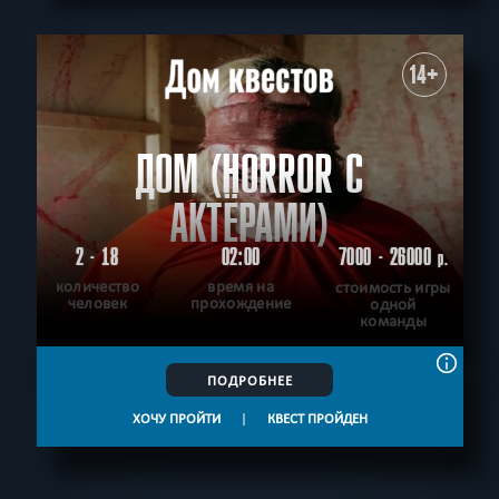
14+
ДОМ (HORROR С
АКТЁРАМИ)
2 - 18
02:00
7000 - 26000
р.
количество
время на
стоимость игры
человек
прохождение
одной
команды
ПОДРОБНЕЕ
ХОЧУ ПРОЙТИ
|
КВЕСТ ПРОЙДЕН