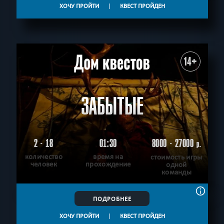
ХОЧУ ПРОЙТИ
|
КВЕСТ ПРОЙДЕН
14+
ЗАБЫТЫЕ
2 - 18
01:30
8000 - 27000
р.
количество
время на
стоимость игры
человек
прохождение
одной
команды
ПОДРОБНЕЕ
ХОЧУ ПРОЙТИ
|
КВЕСТ ПРОЙДЕН