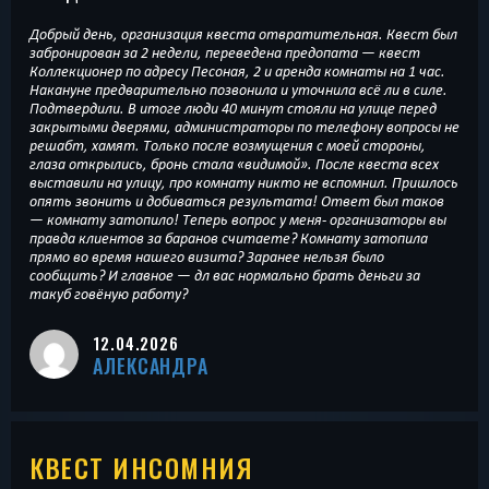
Добрый день, организация квеста отвратительная. Квест был
забронирован за 2 недели, переведена предопата — квест
Коллекционер по адресу Песоная, 2 и аренда комнаты на 1 час.
Накануне предварительно позвонила и уточнила всё ли в силе.
Подтвердили. В итоге люди 40 минут стояли на улице перед
закрытыми дверями, администраторы по телефону вопросы не
решабт, хамят. Только после возмущения с моей стороны,
глаза открылись, бронь стала «видимой». После квеста всех
выставили на улицу, про комнату никто не вспомнил. Пришлось
опять звонить и добиваться результата! Ответ был таков
— комнату затопило! Теперь вопрос у меня- организаторы вы
правда клиентов за баранов считаете? Комнату затопила
прямо во время нашего визита? Заранее нельзя было
сообщить? И главное — дл вас нормально брать деньги за
такуб говёную работу?
12.04.2026
АЛЕКСАНДРА
КВЕСТ ИНСОМНИЯ