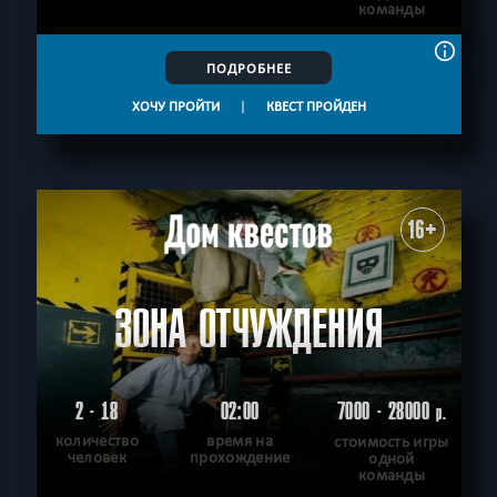
команды
ПОДРОБНЕЕ
ХОЧУ ПРОЙТИ
|
КВЕСТ ПРОЙДЕН
16+
ЗОНА ОТЧУЖДЕНИЯ
2 - 18
02:00
7000 - 28000
р.
количество
время на
стоимость игры
человек
прохождение
одной
команды