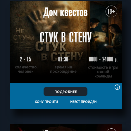
18+
СТУК В СТЕНУ
2 - 15
01:30
8000 - 24000
р.
количество
время на
стоимость игры
человек
прохождение
одной
команды
ПОДРОБНЕЕ
ХОЧУ ПРОЙТИ
|
КВЕСТ ПРОЙДЕН