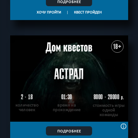
ПОДРОБНЕЕ
ХОЧУ ПРОЙТИ
|
КВЕСТ ПРОЙДЕН
18+
АСТРАЛ
2 - 18
01:30
8000 - 28000
р.
количество
время на
стоимость игры
человек
прохождение
одной
команды
ПОДРОБНЕЕ