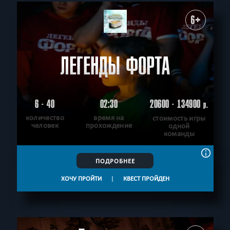
6+
ЛЕГЕНДЫ ФОРТА
6 - 40
02:30
20600 - 134900
р.
количество
время на
стоимость игры
человек
прохождение
одной
команды
ПОДРОБНЕЕ
ХОЧУ ПРОЙТИ
|
КВЕСТ ПРОЙДЕН