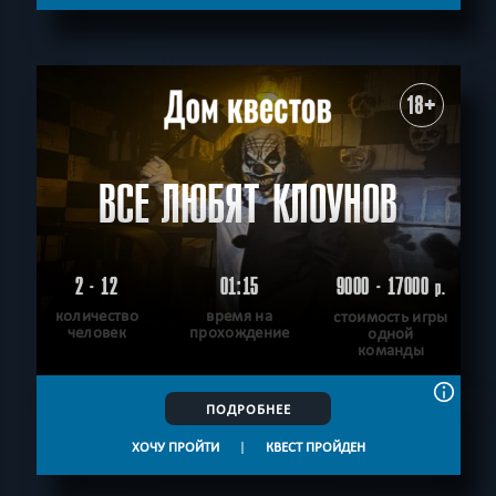
18+
ВСЕ ЛЮБЯТ КЛОУНОВ
2 - 12
01:15
9000 - 17000
р.
количество
время на
стоимость игры
человек
прохождение
одной
команды
ПОДРОБНЕЕ
ХОЧУ ПРОЙТИ
|
КВЕСТ ПРОЙДЕН