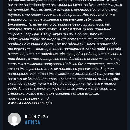
похожее на индивидуальные задания было, но буквально минуты
на полторы. Что касается испугов и прочего. По началу было
жутко, с течением времени вайб пропал. Нас разделили, мы
втроем остались в комнате и развлекали себя сами.
Буквально. То есть было бы вообще очень круто, если бы
актеры, пока мы находились в этом помещении, банально
стукнули пару раз в закрытую дверь. Потому что мы
додумывали какие то шорохи самостоятельно, после этого
вообще не страшно было. Так же обещали 2 часа, в итоге где-
то через час — полтора квест закончился, минус вайб. Спасибо
огромное, что нас заведомо обо всё предупредили, что пыльно и
так далее, к этому вопросов нет. Загадки в целом не сложные,
хоть мы в моменте затупили. Но было бы интереснее, если бы
ключи были расположены не только на уровне глаз. В целом
повторюсь, у актёров было много возможностей напугать нас,
пока мы не были бдительны, банально прошептав что нибудь,
схватив за ногу, пока мы были в лабиринте, ну и всё в таком
роде. А, и очень громкая музыка, из-за этого менее страшно.
Страшно, когда в тишине слышишь тихие шорохи,
прислушиваешься и тд.
А так в целом квест 4/10
06.04.2026
АЛИСА