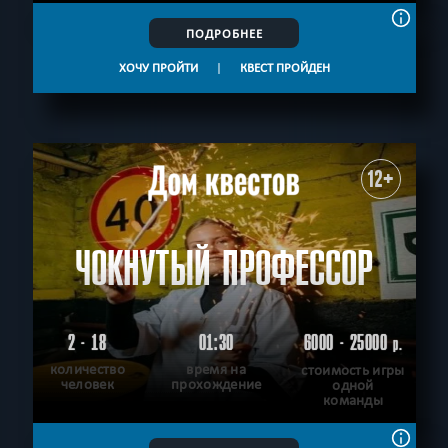
ПОДРОБНЕЕ
ХОЧУ ПРОЙТИ
|
КВЕСТ ПРОЙДЕН
12+
ЧОКНУТЫЙ ПРОФЕССОР
2 - 18
01:30
6000 - 25000
р.
количество
время на
стоимость игры
человек
прохождение
одной
команды