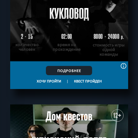
КУКЛОВОД
2 - 15
02:00
8000 - 24000
р.
количество
время на
стоимость игры
человек
прохождение
одной
команды
ПОДРОБНЕЕ
ХОЧУ ПРОЙТИ
|
КВЕСТ ПРОЙДЕН
12+