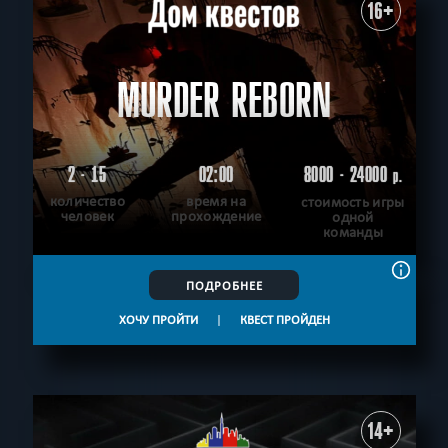
16+
MURDER REBORN
2 - 15
02:00
8000 - 24000
р.
количество
время на
стоимость игры
человек
прохождение
одной
команды
ПОДРОБНЕЕ
ХОЧУ ПРОЙТИ
|
КВЕСТ ПРОЙДЕН
14+