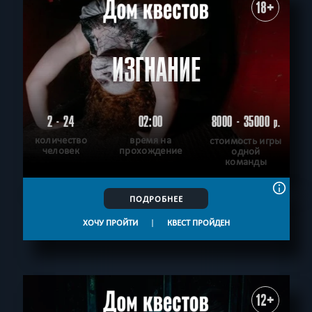
18+
ИЗГНАНИЕ
2 - 24
02:00
8000 - 35000
р.
количество
время на
стоимость игры
человек
прохождение
одной
команды
ПОДРОБНЕЕ
ХОЧУ ПРОЙТИ
|
КВЕСТ ПРОЙДЕН
12+