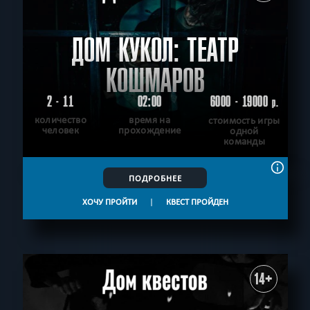
ДОМ КУКОЛ: ТЕАТР
КОШМАРОВ
2 - 11
02:00
6000 - 19000
р.
количество
время на
стоимость игры
человек
прохождение
одной
команды
ПОДРОБНЕЕ
ХОЧУ ПРОЙТИ
|
КВЕСТ ПРОЙДЕН
14+