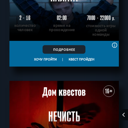
2 - 16
02:00
7000 - 22000
р.
количество
время на
стоимость игры
человек
прохождение
одной
команды
ПОДРОБНЕЕ
ХОЧУ ПРОЙТИ
|
КВЕСТ ПРОЙДЕН
16+
НЕЧИСТЬ