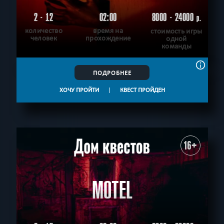
2 - 12
02:00
8000 - 24000
р.
количество
время на
стоимость игры
человек
прохождение
одной
команды
ПОДРОБНЕЕ
ХОЧУ ПРОЙТИ
|
КВЕСТ ПРОЙДЕН
16+
MOTEL