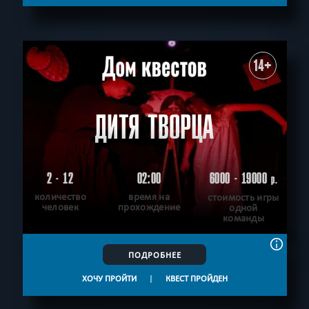
С аниматором
Приключения
СБРОСИТЬ ФИЛЬТР
ВСЕ КВЕСТЫ
14+
ДИТЯ ТВОРЦА
2 - 12
02:00
6000 - 19000
р.
количество
время на
стоимость игры
человек
прохождение
одной
команды
ПОДРОБНЕЕ
ХОЧУ ПРОЙТИ
|
КВЕСТ ПРОЙДЕН