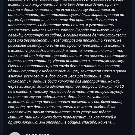
комнату для мероприятий, это был день рождения) причем,
пойти я должна платно, то есть надо еще доплатить за
одного человека, хотя итоговая сумма была зафиксирована во
время бронирования и ни о каких доп правилах об участии в
квесте взрослых и доплатах речи не шло, я участвовать
отказалась. начался квест, который вроде как имеет некую
легенду, описанную на сайте, в самом начале детям рассказали
правила безопасности и все! отправили проходить квест, не
рассказав легенду, то есть они просто переходили из комнаты
в комнату, разгадывали загадки, никто понятия не имел, что
надо какой-то бабушке-привидению чем-то помочь. некоторым
детям стало страшно, убрали аниматора и зловещую музыку.
Очень не понравилось, что когда дети жаловались на страх,
администратор с недовольным лицом, закатывая глаза и цокая
языком, всем своим видом показывая раздражение шла
«помогать». дальше была комната для мероприятий на час.
через 35 минут зашла администратор, попросила минут на 10
не выходить, потому что ей надо встретить вторую группу,
но так как группа задержалась, детей не выпускали из
комнаты до конца арендованного времени. а у нас была пицца,
сок, вода, все дети очень захотели в туалет, выйти было
невозможно, время заканчивалось а на улице нас ждала
машина, так как нужно было переместиться компанией в
другую локацию. мы опоздали. в общем, спасибо, но нет….