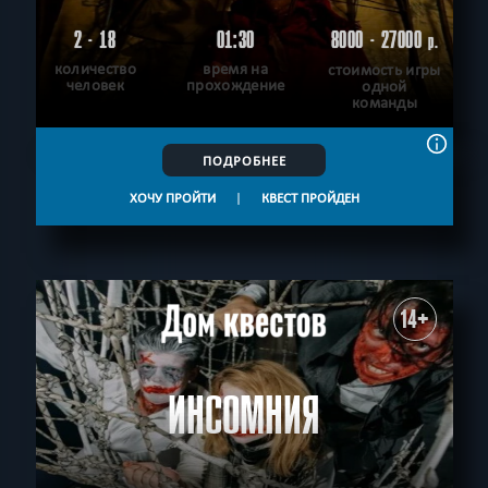
2 - 18
01:30
8000 - 27000
р.
количество
время на
стоимость игры
человек
прохождение
одной
команды
ПОДРОБНЕЕ
ХОЧУ ПРОЙТИ
|
КВЕСТ ПРОЙДЕН
14+
ИНСОМНИЯ