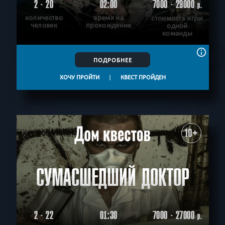
2 - 20
02:00
7000 - 29000
р.
количество
время на
стоимость игры
человек
прохождение
одной
команды
ПОДРОБНЕЕ
ХОЧУ ПРОЙТИ
|
КВЕСТ ПРОЙДЕН
10+
СУМАСШЕДШИЙ ДОКТОР
2 - 22
01:30
7000 - 27000
р.