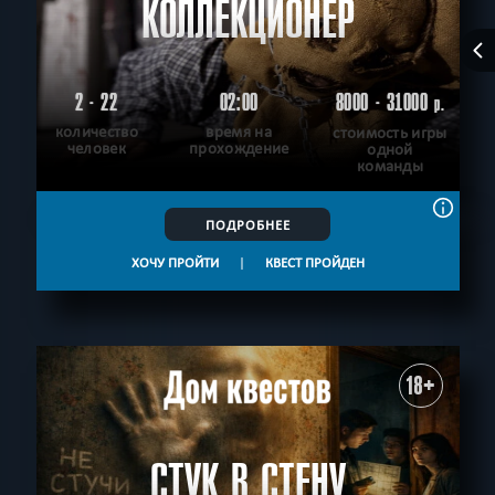
КОЛЛЕКЦИОНЕР
2 - 22
02:00
8000 - 31000
р.
количество
время на
стоимость игры
человек
прохождение
одной
команды
ПОДРОБНЕЕ
ХОЧУ ПРОЙТИ
|
КВЕСТ ПРОЙДЕН
18+
СТУК В СТЕНУ