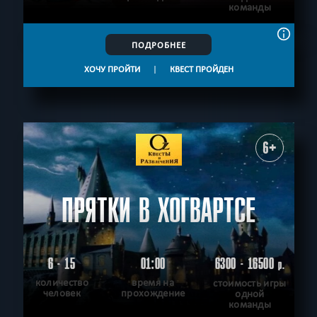
команды
ПОДРОБНЕЕ
ХОЧУ ПРОЙТИ
|
КВЕСТ ПРОЙДЕН
6+
ПРЯТКИ В ХОГВАРТСЕ
6 - 15
01:00
6300 - 16500
р.
количество
время на
стоимость игры
человек
прохождение
одной
команды