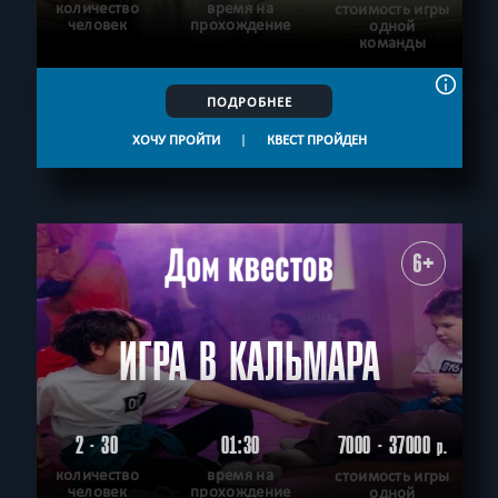
количество
время на
стоимость игры
человек
прохождение
одной
команды
ПОДРОБНЕЕ
ХОЧУ ПРОЙТИ
|
КВЕСТ ПРОЙДЕН
6+
ИГРА В КАЛЬМАРА
2 - 30
01:30
7000 - 37000
р.
количество
время на
стоимость игры
человек
прохождение
одной