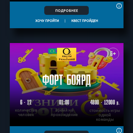
ПОДРОБНЕЕ
ХОЧУ ПРОЙТИ
|
КВЕСТ ПРОЙДЕН
6+
ФОРТ БОЯРД
6 - 12
01:00
4800 - 12000
р.
количество
время на
стоимость игры
человек
прохождение
одной
команды