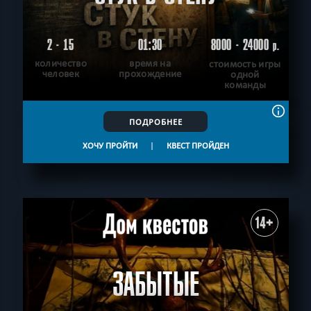
2 - 15
01:30
8000 - 24000
р.
количество
время на
стоимость игры
человек
прохождение
одной
команды
ПОДРОБНЕЕ
ХОЧУ ПРОЙТИ
|
КВЕСТ ПРОЙДЕН
14+
ЗАБЫТЫЕ