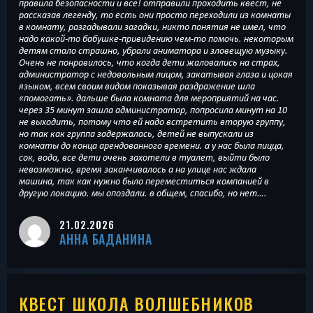
правила безопасности и все! отправили проходить квест, не
рассказав легенду, то есть они просто переходили из комнаты
в комнату, разгадывали загадки, никто понятия не имел, что
надо какой-то бабушке-привидению чем-то помочь. некоторым
детям стало страшно, убрали аниматора и зловещую музыку.
Очень не понравилось, что когда дети жаловались на страх,
администратор с недовольным лицом, закатывая глаза и цокая
языком, всем своим видом показывая раздражение шла
«помогать». дальше была комната для мероприятий на час.
через 35 минут зашла администратор, попросила минут на 10
не выходить, потому что ей надо встретить вторую группу,
но так как группа задержалась, детей не выпускали из
комнаты до конца арендованного времени. а у нас была пицца,
сок, вода, все дети очень захотели в туалет, выйти было
невозможно, время заканчивалось а на улице нас ждала
машина, так как нужно было переместиться компанией в
другую локацию. мы опоздали. в общем, спасибо, но нет….
21.02.2026
АННА БАДАНИНА
КВЕСТ ШКОЛА ВОЛШЕБНИКОВ