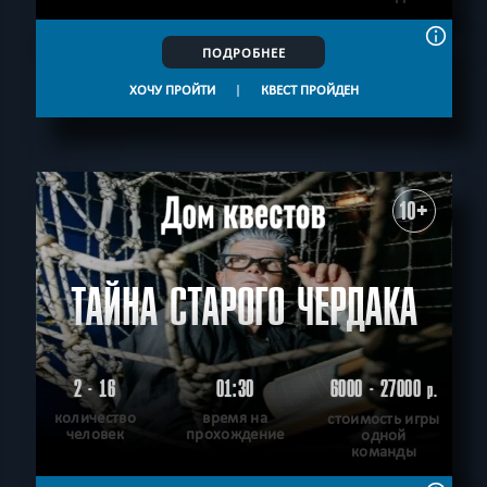
ПОДРОБНЕЕ
ХОЧУ ПРОЙТИ
|
КВЕСТ ПРОЙДЕН
10+
ТАЙНА СТАРОГО ЧЕРДАКА
2 - 16
01:30
6000 - 27000
р.
количество
время на
стоимость игры
человек
прохождение
одной
команды