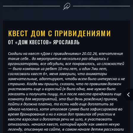
КВЕСТ ДОМ С ПРИВИДЕНИЯМИ
ОТ «
ДОМ КВЕСТОВ
» ЯРОСЛАВЛЬ
Сходили на квест «Дом с привидениями» 20.02.26, впечатления
такие себе.. до мероприятия несколько раз общались с
организаторами, все обсудили, все понравилось, из сложностей
— была компания из ребят 10-ти лет, и один 7ми лет,
согласовали квест 6+, меня заверили, что аниматоры
замечательные, адаптируют, чтобы всем было интересно и не
страшно. Когда мы пришли, сказали, что по правилам должен
участвовать еще и взрослый (я была одна, мне нужно было
заказать и получить пиццу, т.к после квеста арендовали еще
комнату для мероприятий, это был день рождения) причем,
пойти я должна платно, то есть надо еще доплатить за
одного человека, хотя итоговая сумма была зафиксирована во
время бронирования и ни о каких доп правилах об участии в
квесте взрослых и доплатах речи не шло, я участвовать
отказалась. начался квест, который вроде как имеет некую
легенду, описанную на сайте, в самом начале детям рассказали