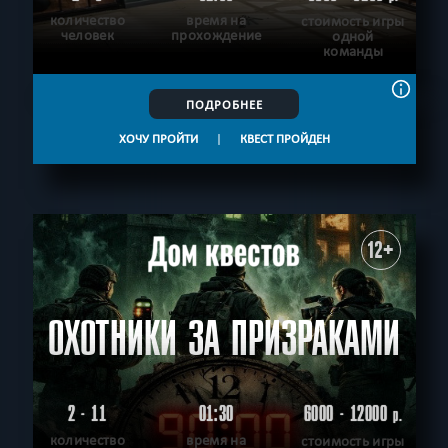
количество
время на
стоимость игры
человек
прохождение
одной
команды
ПОДРОБНЕЕ
ХОЧУ ПРОЙТИ
|
КВЕСТ ПРОЙДЕН
12+
ОХОТНИКИ ЗА ПРИЗРАКАМИ
2 - 11
01:30
6000 - 12000
р.
количество
время на
стоимость игры