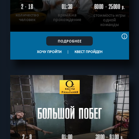
2 - 18
01:30
6000 - 25000
р.
количество
время на
стоимость игры
человек
прохождение
одной
команды
ПОДРОБНЕЕ
ХОЧУ ПРОЙТИ
|
КВЕСТ ПРОЙДЕН
11+
БОЛЬШОЙ ПОБЕГ
2 - 9
01:00
3800 - 9100
р.