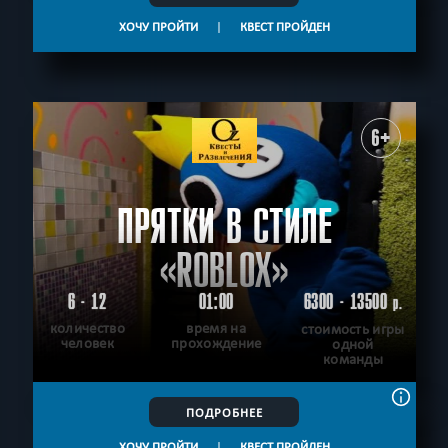
ХОЧУ ПРОЙТИ
|
КВЕСТ ПРОЙДЕН
6+
ПРЯТКИ В СТИЛЕ
«ROBLOX»
6 - 12
01:00
6300 - 13500
р.
количество
время на
стоимость игры
человек
прохождение
одной
команды
ПОДРОБНЕЕ
ХОЧУ ПРОЙТИ
|
КВЕСТ ПРОЙДЕН