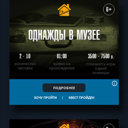
6+
ОДНАЖДЫ В МУЗЕЕ
2 - 10
01:00
3500 - 7500
р.
количество
время на
стоимость игры
человек
прохождение
одной
команды
ПОДРОБНЕЕ
ХОЧУ ПРОЙТИ
|
КВЕСТ ПРОЙДЕН