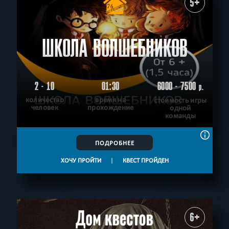
5+
ШКОЛА ВОЛШЕБНИКОВ
2 - 10
01:30
6000 - 7500
р.
количество
время на
стоимость игры
человек
прохождение
одной
команды
ПОДРОБНЕЕ
ХОЧУ ПРОЙТИ
|
КВЕСТ ПРОЙДЕН
6+