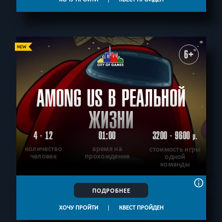
6+
AMONG US В РЕАЛЬНОЙ
ЖИЗНИ
4 - 12
01:00
3200 - 9600
р.
количество
время на
стоимость игры
человек
прохождение
одной
команды
ПОДРОБНЕЕ
ХОЧУ ПРОЙТИ
|
КВЕСТ ПРОЙДЕН