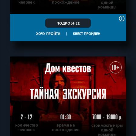
человек
прохождение
одной
команды
ПОДРОБНЕЕ
ХОЧУ ПРОЙТИ
|
КВЕСТ ПРОЙДЕН
10+
ТАЙНАЯ ЭКСКУРСИЯ
2 - 12
01:30
7000 - 19000
р.
количество
время на
стоимость игры
человек
прохождение
одной
команды