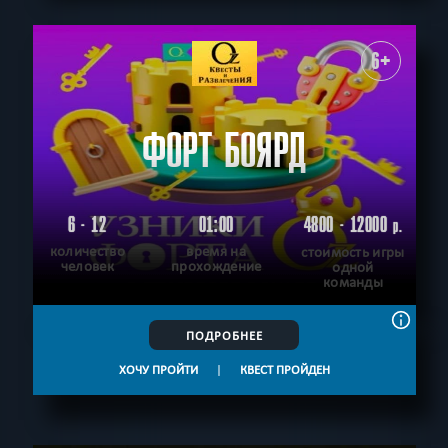
6+
ФОРТ БОЯРД
6 - 12
01:00
4800 - 12000
р.
количество
время на
стоимость игры
человек
прохождение
одной
команды
ПОДРОБНЕЕ
ХОЧУ ПРОЙТИ
|
КВЕСТ ПРОЙДЕН