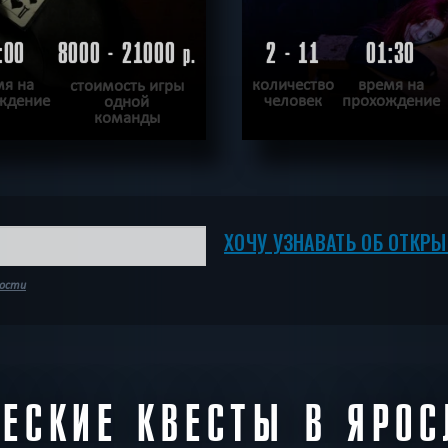
:00
8000 - 21000
2 - 11
01:30
р.
мя на
количество
время на
стоимость игры
ждение
человек
прохождение
одной
команды
ОДРОБНЕЕ
ПОДРОБН
И
|
КВЕСТ ПРОЙДЕН
ХОЧУ ПРОЙТИ
|
К
ХОЧУ УЗНАВАТЬ ОБ ОТКР
ности
ЧЕСКИЕ КВЕСТЫ В ЯРОС