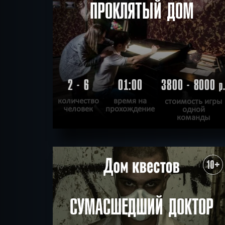
ПРОКЛЯТЫЙ ДОМ
2 - 6
01:00
3800 - 8000
р
количество
время на
стоимость игры
человек
прохождение
одной
команды
ПОДРОБНЕЕ
ХОЧУ ПРОЙТИ
|
КВЕСТ ПРОЙДЕН
10+
СУМАСШЕДШИЙ ДОКТОР