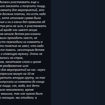
 должен участвовать еще и
было заказать и получить пиццу,
комнату для мероприятий, это
 я должна платно, то есть надо
, хотя итоговая сумма была
ия и ни о каких доп правилах об
твовать
ый вроде как имеет некую
мом начале детям рассказали
авили проходить квест, не
осто переходили из комнаты в
кто понятия не имел, что надо
некоторым детям
и зловещую музыку. Очень не
вались на страх,
м, закатывая глаза и цокая
ая раздражение шла
для мероприятий на час. через
просила минут на 10 не
третить вторую группу, но так
выпускали из комнаты до конца
а пицца, сок, вода, все дети
было невозможно, время
а машина, так как нужно было
 локацию. мы опоздали. в