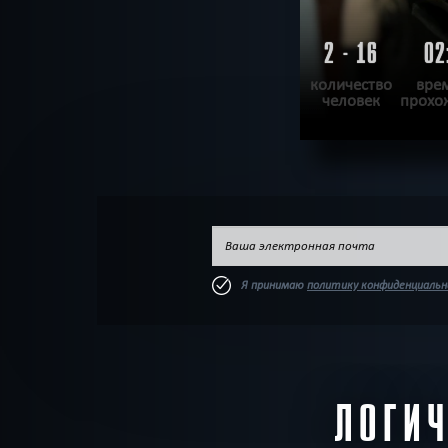
2 - 16
02
количество
вре
человек
прохо
П
ХОЧУ ПРОЙТ
Я принимаю
политику конфиденциаль
ЛОГИ