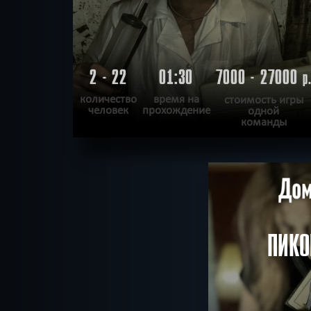
2 - 22
01:30
7000 - 27000
р
количество
время на
стоимость игры
человек
прохождение
одной
команды
ПОДРОБНЕЕ
ХОЧУ ПРОЙТИ
|
КВЕСТ ПРОЙДЕН
ПИКО