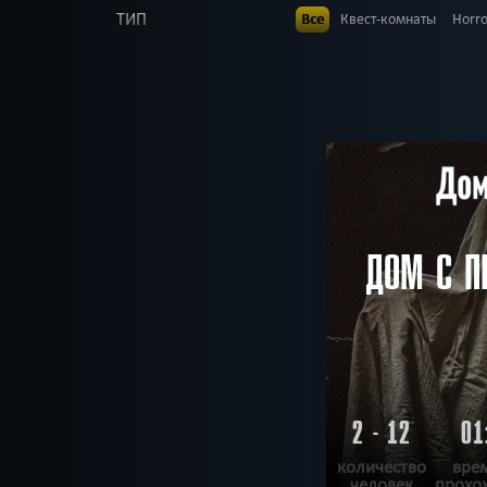
ТИП
Все
Квест-комнаты
Horr
В КОМАНДЕ
Все
до 1
до 2
до 3
до
до 18
до 19
до 20
ВОЗРАСТ
Все
4+
5+
6+
7+
8+
ТЕМАТИКА
Все
Ролевые
Страшные
Сложные
Для взрос
РАЙОН
Все
Кировский
Красноп
Необычные
Стимпан
ПОИСК:
Приключения
ДОМ С П
2 - 12
01
количество
вре
человек
прохо