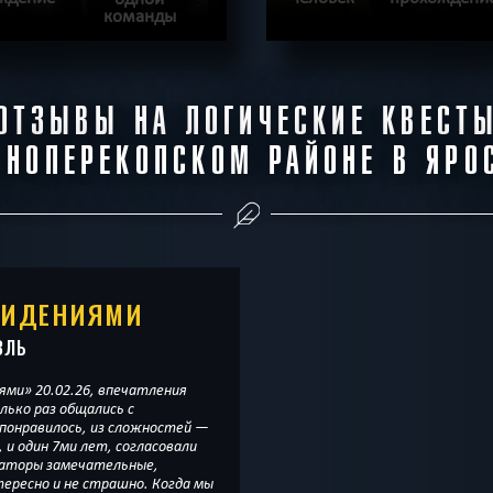
команды
ОДРОБНЕЕ
ПОДРОБН
ОТЗЫВЫ НА ЛОГИЧЕСКИЕ КВЕСТ
И
|
КВЕСТ ПРОЙДЕН
ХОЧУ ПРОЙТИ
|
К
СНОПЕРЕКОПСКОМ РАЙОНЕ В ЯРО
ВИДЕНИЯМИ
ВЛЬ
ями» 20.02.26, впечатления
лько раз общались с
 понравилось, из сложностей —
 и один 7ми лет, согласовали
иматоры замечательные,
ересно и не страшно. Когда мы