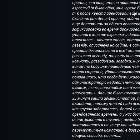
пришли, сказали, что по правилам
взрослый (я была одна, мне нужно 
т.к после квеста арендовали еще 
был день рождения) причем, пойти
еще доплатить за одного человека
зафиксирована во время бронирован
участии в квесте взрослых и доплатах речи не шло, я учас
отказалась. начался квест, котор
легенду, описанную на сайте, в са
правила безопасности и все! отпр
рассказав легенду, то есть они пр
комнату, разгадывали загадки, ни
какой-то бабушке-привидению чем-то помочь. 
стало страшно, убрали аниматора 
понравилось, что когда дети жало
администратор с недовольным лицо
языком, всем своим видом показыв
«помогать». дальше была комната 
35 минут зашла администратор, по
выходить, потому что ей надо вс
как группа задержалась, детей не 
арендованного времени. а у нас был
очень захотели в туалет, выйти 
заканчивалось а на улице нас ждал
переместиться компанией в другую
общем, спасибо, но нет….