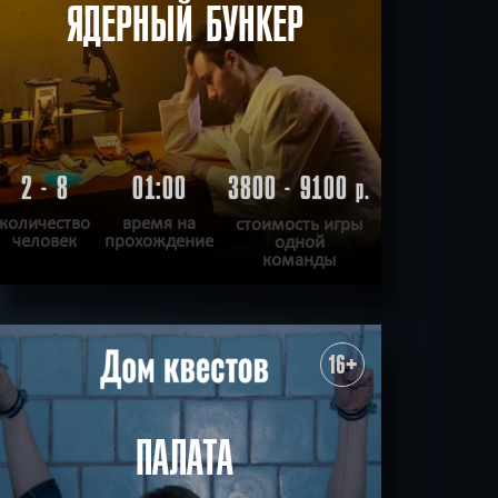
ЯДЕРНЫЙ БУНКЕР
2 - 8
01:00
3800 - 9100
р.
количество
время на
стоимость игры
человек
прохождение
одной
команды
ПОДРОБНЕЕ
ХОЧУ ПРОЙТИ
|
КВЕСТ ПРОЙДЕН
16+
ПАЛАТА