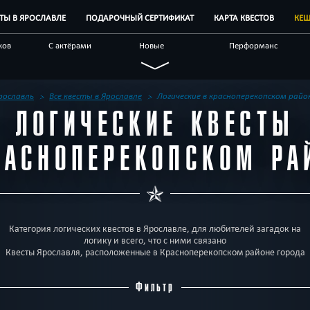
СТЫ В ЯРОСЛАВЛЕ
ПОДАРОЧНЫЙ СЕРТИФИКАТ
КАРТА КВЕСТОВ
КЕШ
ков
С актёрами
Новые
Перформанс
Семейные
Живые
Виртуальные
чные
С аниматором
Научные
По фильму
рославль
Все квесты в Ярославле
Логические в красноперекопском райо
ЛОГИЧЕСКИЕ КВЕСТЫ
естов
Блог
Другой город
РАСНОПЕРЕКОПСКОМ РА
Категория логических квестов в Ярославле, для любителей загадок на
логику и всего, что с ними связано
Квесты Ярославля, расположенные в Красноперекопском районе города
Фильтр