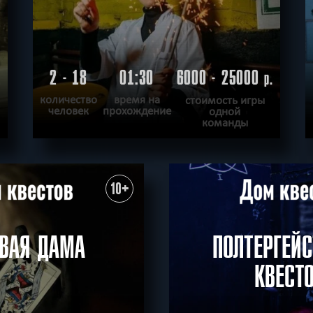
2 - 18
01:30
6000 - 25000
.
р.
количество
время на
стоимость игры
человек
прохождение
одной
команды
ПОДРОБНЕЕ
ХОЧУ ПРОЙТИ
|
КВЕСТ ПРОЙДЕН
10+
ВАЯ ДАМА
ПОЛТЕРГЕЙС
КВЕСТО