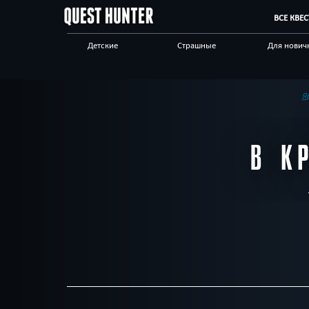
ВСЕ КВЕ
Детские
Страшные
Для нович
Для взрослых
Выездные
Сложные
Приключения
Необычные
Технологи
Я
Корпоративным
Отзывы на квесты
Бренды кв
клиентам
В К