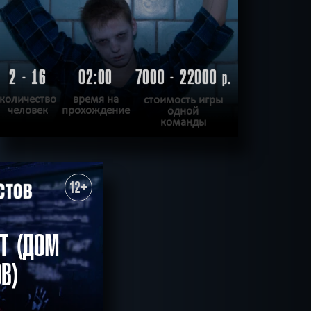
2 - 16
02:00
7000 - 22000
р.
количество
время на
стоимость игры
человек
прохождение
одной
команды
ПОДРОБНЕЕ
ХОЧУ ПРОЙТИ
|
КВЕСТ ПРОЙДЕН
12+
Т (ДОМ
В)