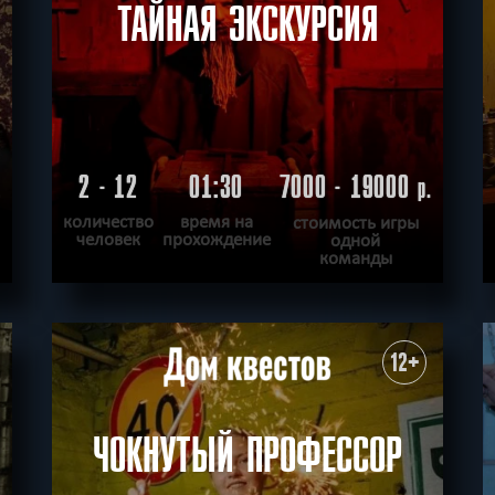
ТАЙНАЯ ЭКСКУРСИЯ
2 - 12
01:30
7000 - 19000
.
р.
количество
время на
стоимость игры
человек
прохождение
одной
команды
ПОДРОБНЕЕ
ХОЧУ ПРОЙТИ
|
КВЕСТ ПРОЙДЕН
12+
ЧОКНУТЫЙ ПРОФЕССОР