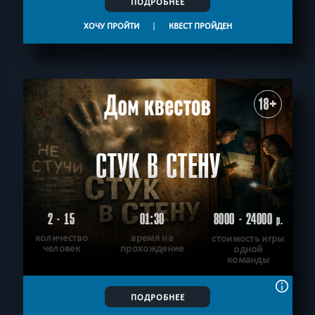
ПОДРОБНЕЕ
ХОЧУ ПРОЙТИ
|
КВЕСТ ПРОЙДЕН
18+
СТУК В СТЕНУ
2 - 15
01:30
8000 - 24000
р.
количество
время на
стоимость игры
человек
прохождение
одной
команды
ПОДРОБНЕЕ