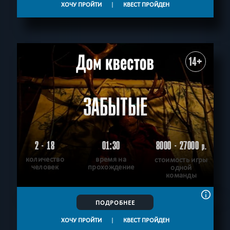
ХОЧУ ПРОЙТИ
|
КВЕСТ ПРОЙДЕН
14+
ЗАБЫТЫЕ
2 - 18
01:30
8000 - 27000
р.
количество
время на
стоимость игры
человек
прохождение
одной
команды
ПОДРОБНЕЕ
ХОЧУ ПРОЙТИ
|
КВЕСТ ПРОЙДЕН