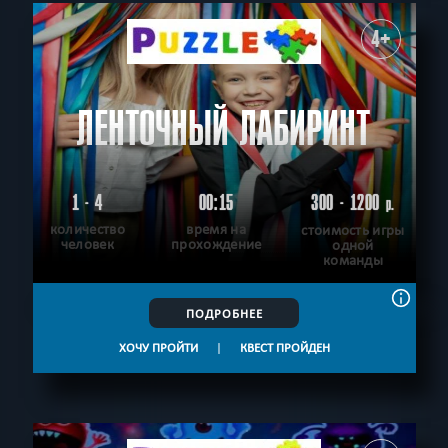
4+
ЛЕНТОЧНЫЙ ЛАБИРИНТ
1 - 4
00:15
300 - 1200
р.
количество
время на
стоимость игры
человек
прохождение
одной
команды
ПОДРОБНЕЕ
ХОЧУ ПРОЙТИ
|
КВЕСТ ПРОЙДЕН