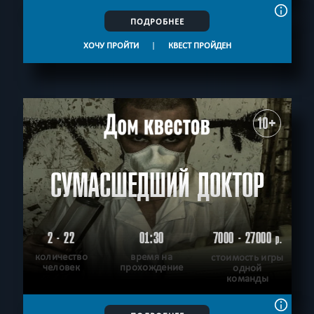
ПОДРОБНЕЕ
ХОЧУ ПРОЙТИ
|
КВЕСТ ПРОЙДЕН
10+
СУМАСШЕДШИЙ ДОКТОР
2 - 22
01:30
7000 - 27000
р.
количество
время на
стоимость игры
человек
прохождение
одной
команды