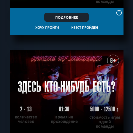
команды
ПОДРОБНЕЕ
ХОЧУ ПРОЙТИ
|
КВЕСТ ПРОЙДЕН
8+
ЗДЕСЬ КТО-НИБУДЬ ЕСТЬ?
2 - 13
01:30
5000 - 12500
р.
количество
время на
стоимость игры
человек
прохождение
одной
команды