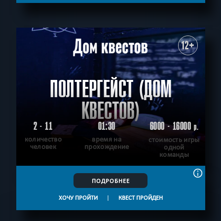
12+
ПОЛТЕРГЕЙСТ (ДОМ
КВЕСТОВ)
2 - 11
01:30
6000 - 16000
р.
количество
время на
стоимость игры
человек
прохождение
одной
команды
ПОДРОБНЕЕ
ХОЧУ ПРОЙТИ
|
КВЕСТ ПРОЙДЕН