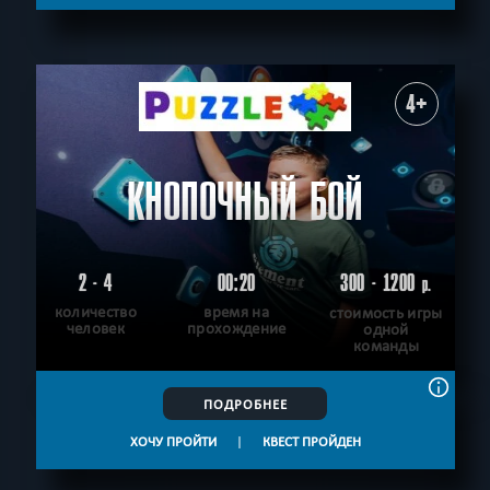
С аниматором
Приключения
СБРОСИТЬ ФИЛЬТР
ВСЕ КВЕСТЫ
4+
КНОПОЧНЫЙ БОЙ
2 - 4
00:20
300 - 1200
р.
количество
время на
стоимость игры
человек
прохождение
одной
команды
ПОДРОБНЕЕ
ХОЧУ ПРОЙТИ
|
КВЕСТ ПРОЙДЕН