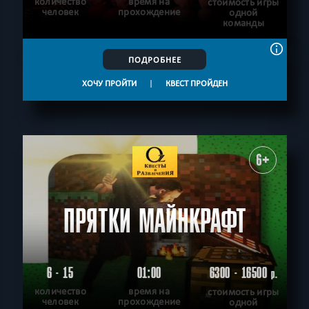
количество
время на
стоимость игры
человек
прохождение
одной
команды
ПОДРОБНЕЕ
ХОЧУ ПРОЙТИ
|
КВЕСТ ПРОЙДЕН
6+
ПРЯТКИ МАЙНКРАФТ
6 - 15
01:00
6300 - 16500
р.
количество
время на
стоимость игры
человек
прохождение
одной