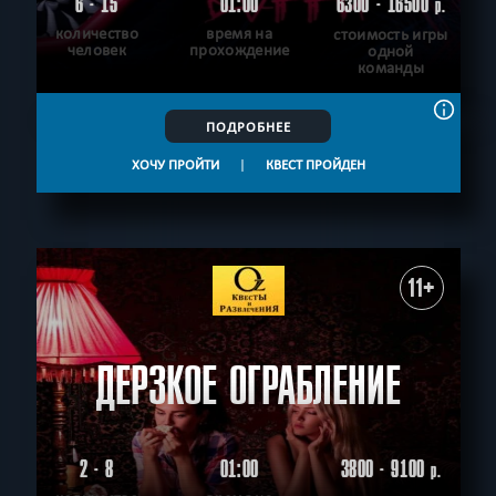
6 - 15
01:00
6300 - 16500
р.
количество
время на
стоимость игры
человек
прохождение
одной
команды
ПОДРОБНЕЕ
ХОЧУ ПРОЙТИ
|
КВЕСТ ПРОЙДЕН
11+
ДЕРЗКОЕ ОГРАБЛЕНИЕ
2 - 8
01:00
3800 - 9100
р.