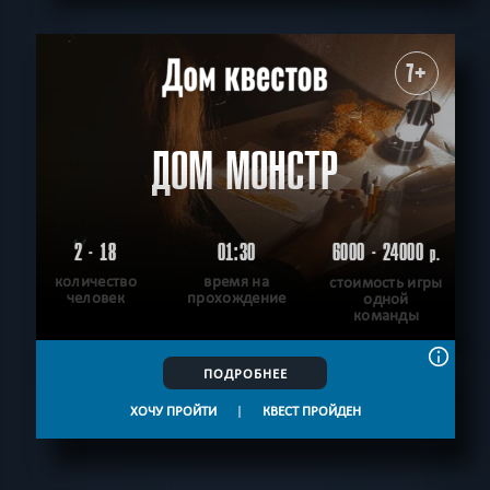
7+
ДОМ МОНСТР
2 - 18
01:30
6000 - 24000
р.
количество
время на
стоимость игры
человек
прохождение
одной
команды
ПОДРОБНЕЕ
ХОЧУ ПРОЙТИ
|
КВЕСТ ПРОЙДЕН