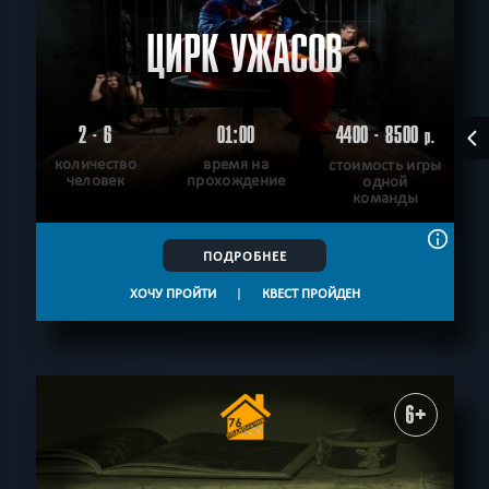
ЦИРК УЖАСОВ
2 - 6
01:00
4400 - 8500
р.
количество
время на
стоимость игры
человек
прохождение
одной
команды
ПОДРОБНЕЕ
ХОЧУ ПРОЙТИ
|
КВЕСТ ПРОЙДЕН
6+