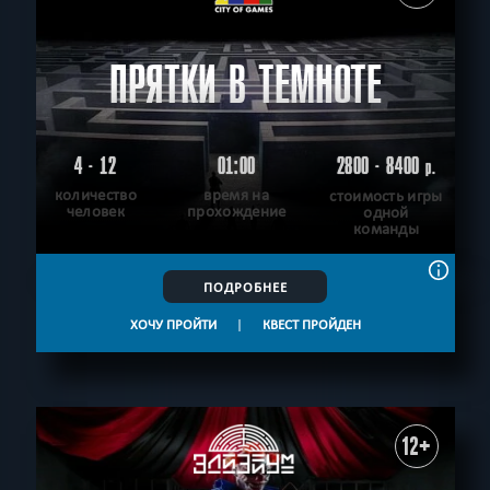
ПРЯТКИ В ТЕМНОТЕ
4 - 12
01:00
2800 - 8400
р.
количество
время на
стоимость игры
человек
прохождение
одной
команды
ПОДРОБНЕЕ
ХОЧУ ПРОЙТИ
|
КВЕСТ ПРОЙДЕН
12+