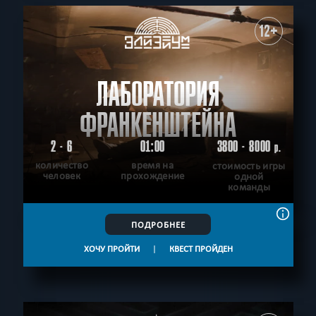
12+
ЛАБОРАТОРИЯ
ФРАНКЕНШТЕЙНА
2 - 6
01:00
3800 - 8000
р.
количество
время на
стоимость игры
человек
прохождение
одной
команды
ПОДРОБНЕЕ
ХОЧУ ПРОЙТИ
|
КВЕСТ ПРОЙДЕН