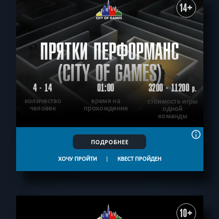
14+
ПРЯТКИ ПЕРФОРМАНС
(CITY OF GAMES)
4 - 14
01:00
3200 - 11200
р.
количество
время на
стоимость игры
человек
прохождение
одной
команды
ПОДРОБНЕЕ
ХОЧУ ПРОЙТИ
|
КВЕСТ ПРОЙДЕН
10+