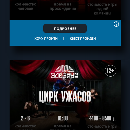
количество
время на
стоимость игры
человек
прохождение
одной
команды
ПОДРОБНЕЕ
ХОЧУ ПРОЙТИ
|
КВЕСТ ПРОЙДЕН
12+
ЦИРК УЖАСОВ
2 - 6
01:00
4400 - 8500
р.
количество
время на
стоимость игры