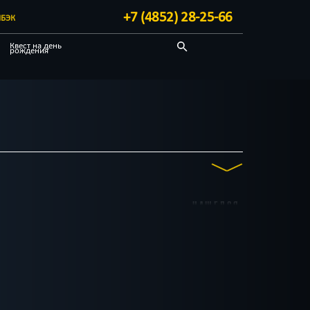
+7 (4852) 28-25-66
БЭК
Квест на день
рождения
Детективные
Квест-комнаты
НАШЕЛСЯ
до 15
до 16
до 17
1
КВЕСТ
ктёров
Антуражные
Мистика
Детективные
С аниматором