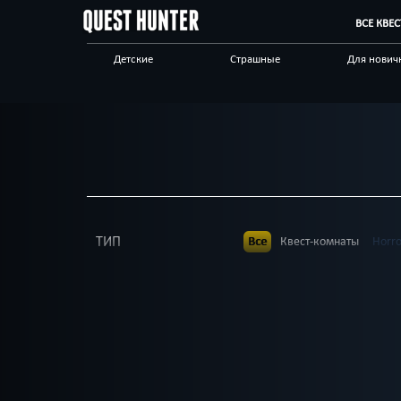
ВСЕ КВЕ
Детские
Страшные
Для нович
Для взрослых
Выездные
Сложные
Приключения
Необычные
Технологи
Корпоративным
Отзывы на квесты
Бренды кв
клиентам
ТИП
Все
Квест-комнаты
Horr
В КОМАНДЕ
Все
до 1
до 2
до 3
до
до 18
до 19
до 20
ВОЗРАСТ
Все
4+
5+
6+
7+
8+
ТЕМАТИКА
Все
Ролевые
Страшные
Сложные
Для взрос
РАЙОН
Все
Кировский
Красноп
Необычные
Стимпан