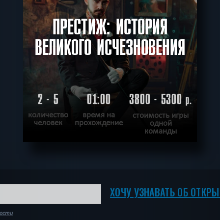
ПРЕСТИЖ: ИСТОРИЯ
ВЕЛИКОГО ИСЧЕЗНОВЕНИЯ
2 - 5
01:00
3800 - 5300
р.
количество
время на
стоимость игры
человек
прохождение
одной
команды
ПОДРОБНЕЕ
ХОЧУ ПРОЙТИ
|
КВЕСТ ПРОЙДЕН
ХОЧУ УЗНАВАТЬ ОБ ОТКР
ности