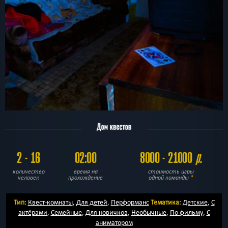
2 - 16
02:00
8000 - 21000
р.
количество
время на
стоимость игры
человек
прохождение
одной команды
*
Тип
:
Квест-комнаты
,
Для детей
,
Перформанс
Тематика
:
Детские
,
С
актёрами
,
Семейные
,
Для новичков
,
Необычные
,
По фильму
,
С
аниматором