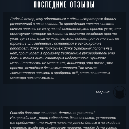
ПОСЛЕДНИЕ ОТЗЫВЫ
Добрый вечер,хочу обратиться к администраторам данных
развлечений и организации.По проведению квеста сказать
ничего плохого не хочу,но всё остальное,это просто ужас,это
помещение которое называется комната ожидания просто
ужас,грязь пол там не моется,стол падает,раковина если её
тронешь или заденешь , останется в руках,кран не
работает,даже не прикручен,даже бумажных полотенец
нет,про туалет я промолчу,Уважаемые руководители это
дети и такая анти санитария недопустима.Примите
меры.Стоимость не маленькая,Аниматор,это тоже ,это
просто ,остаётся без комментариев.Так нельзя
.элементарно помыть и прибрать всё ,стол на которых
мошкара ползала можно.
Марина
Спасибо большое за квест..детям понравилось!
Но просьба все _таки соблюдать безопасность, устранить
те предметы, что могут нанести увечья детям и на входе не
спешить, когда рассказываешь правила, чтобы дети успели