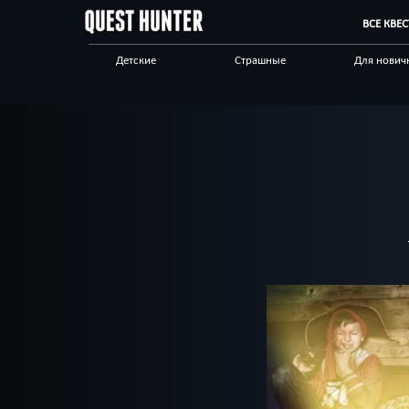
ВСЕ КВЕ
Детские
Страшные
Для нович
Для взрослых
Выездные
Сложные
Приключения
Необычные
Технологи
Корпоративным
Отзывы на квесты
Бренды кв
клиентам