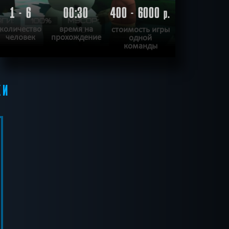
1 - 6
00:30
400 - 6000
р.
количество
время на
стоимость игры
человек
прохождение
одной
команды
ПОДРОБНЕЕ
КИ
ХОЧУ ПРОЙТИ
|
КВЕСТ ПРОЙДЕН