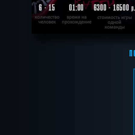
6 - 15
01:00
6300 - 16500
р
количество
время на
стоимость игры
человек
прохождение
одной
команды
ПОДРОБНЕЕ
П
ХОЧУ ПРОЙТИ
|
КВЕСТ ПРОЙДЕН