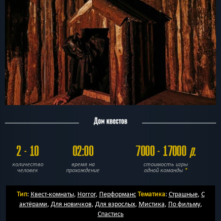
2 - 10
02:00
7000 - 17000
р.
количество
время на
стоимость игры
человек
прохождение
одной команды
*
Тип
:
Квест-комнаты
,
Horror
,
Перформанс
Тематика
:
Страшные
,
С
актёрами
,
Для новичков
,
Для взрослых
,
Мистика
,
По фильму
,
Спастись