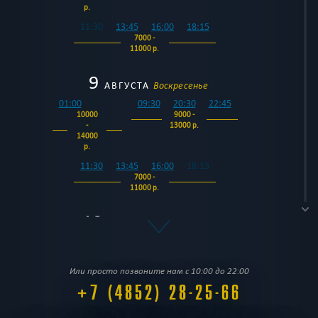
р.
11:30
13:45
16:00
18:15
7000 -
11000 р.
9
АВГУСТА
Воскресенье
01:00
09:30
20:30
22:45
10000
9000 -
-
13000 р.
14000
р.
11:30
13:45
16:00
18:15
7000 -
11000 р.
10
АВГУСТА
Понедельник
01:00
09:30
20:30
22:45
10000
9000 -
-
13000 р.
Или просто позвоните нам с 10:00 до 22:00
14000
+7 (4852) 28-25-66
р.
11:30
13:45
16:00
18:15
7000 -