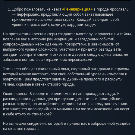
Добро пожаловать на квест
«Реинкарнация»
в городе Ярославль
— перформанс, представляющий собой захватывающее
приключение с элементами страха. Каждый выбирает свой
уровень страха: лайт, медиум, хард или хард+.
На протяжении квеста актеры создают атмосферу напряжения и тайны,
вовлекая вас в историю реинкарнации и загадочных событий,
сопровождаемых неожиданными поворотами. В зависимости от
выбранного уровня сложности, участникам придется разгадывать
загадки, собирать ключи и открывать двери к следующим этапам, не
забывая о контакте с актерами и их персонажами.
Этот квест обещает уникальный опыт, окутанный загадками и страхом,
который можно настроить под свой собственный уровень комфорта и
азартности. Вам предстоит ощутить дыхание прошлого и раскрыть
тайны, скрытые в стенах старого города.
Сюжет квеста: В городе в течение многих лет пропадают люди. К
расследованию данных дел приступали детективы и полицейские
разных округов, но их действия не привели ни к какому заключению.
Кто знает, это дело серийного маньяка или же эти исчезновения несут
в себе что-то мистическое?
Но вы нашли свидетеля, который и привел вас к заброшенной усадьбе
на окраине города..