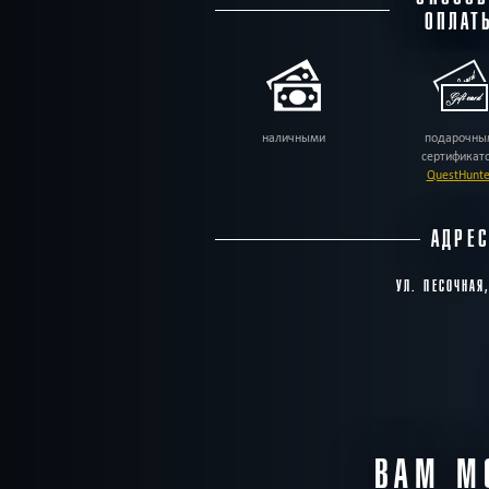
ОПЛАТ
наличными
подарочны
сертификат
QuestHunte
АДРЕ
УЛ. ПЕСОЧНАЯ
ВАМ М