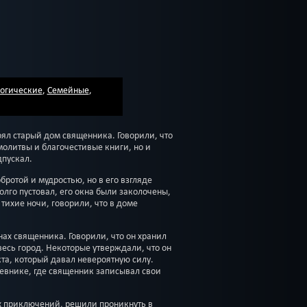
огические
,
Семейные
,
оял старый дом священника. Говорили, что
 молитвы и благочестивые книги, но и
дпускал.
ротой и мудростью, но в его взгляде
долго пустовал, его окна были заколочены,
 тихие ночи, говорили, что в доме
ах священника. Говорили, что он хранил
весь город. Некоторые утверждали, что он
та, который давал невероятную силу.
евнике, где священник записывал свои
х приключений, решили проникнуть в