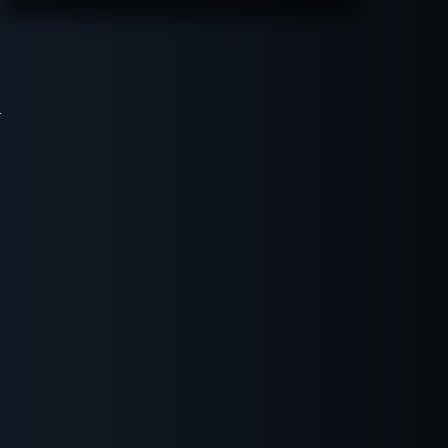
ПОДРОБНЕЕ
5
14:45
16:45
18:45
ХОЧУ ПРОЙТИ
|
КВЕСТ ПРОЙДЕН
7000 -
14000 р.
5
04:45
06:45
2000 -
9000 р.
5
16:45
18:45
8000 -
5000 р.
5
20:45
9000 -
16000
р.