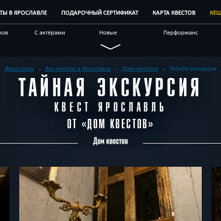
СТЫ В ЯРОСЛАВЛЕ
ПОДАРОЧНЫЙ СЕРТИФИКАТ
КАРТА КВЕСТОВ
КЕШ
ков
С актёрами
Новые
Перформанс
Семейные
Живые
Виртуальные
чные
С аниматором
Научные
По фильму
Ярославль
Все квесты в Ярославле
Дом квестов
Тайная экскурсия
ТАЙНАЯ ЭКСКУРСИЯ
естов
Блог
Другой город
КВЕСТ ЯРОСЛАВЛЬ
ОТ «
ДОМ КВЕСТОВ
»