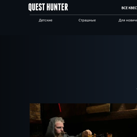
ВСЕ КВЕ
Детские
Страшные
Для нович
Для взрослых
Выездные
Сложные
Приключения
Необычные
Технологи
Корпоративным
Отзывы на квесты
Бренды кв
клиентам