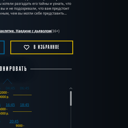
хотели разгадать его тайны и узнать, что
 вы и не подозревали, что вам предстоит
очным, чем вы могли себе представить…
аклятие. Наедине с дьяволом
(16+)
В ИЗБРАННОЕ
ОНИРОВАТЬ
5
04:45
06:45
2000 -
9000 р.
5
16:45
18:45
8000 -
5000 р.
5
20:45
9000 -