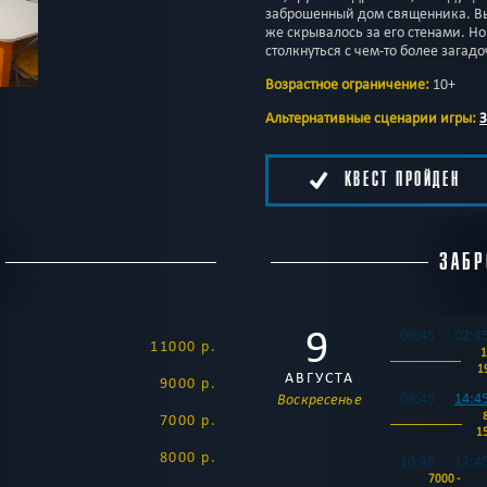
заброшенный дом священника. Вы 
же скрывалось за его стенами. Но
столкнуться с чем-то более загад
Возрастное ограничение:
10+
Альтернативные сценарии игры:
З
КВЕСТ ПРОЙДЕН
ЗАБР
9
00:45
02:4
11000 р.
1
1
АВГУСТА
9000 р.
08:45
14:4
Воскресенье
7000 р.
1
8000 р.
10:45
12:4
7000 -