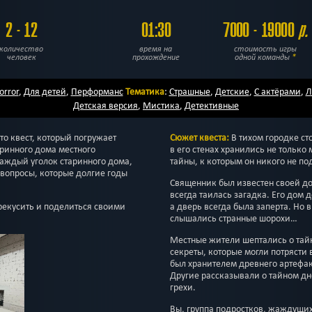
2 - 12
01:30
7000 - 19000
р.
количество
время на
стоимость игры
человек
прохождение
одной команды
*
orror
,
Для детей
,
Перформанс
Тематика
:
Страшные
,
Детские
,
С актёрами
,
Л
Детская версия
,
Мистика
,
Детективные
то квест, который погружает
Сюжет квеста:
В тихом городке ст
аринного дома местного
в его стенах хранились не только
аждый уголок старинного дома,
тайны, к которым он никого не по
 вопросы, которые долгие годы
Священник был известен своей доб
всегда таилась загадка. Его дом 
рекусить и поделиться своими
а дверь всегда была заперта. Но в
слышались странные шорохи…
Местные жители шептались о тайн
секреты, которые могли потрясти 
был хранителем древнего артефак
Другие рассказывали о тайном дн
грехи.
Вы, группа подростков, жаждущи