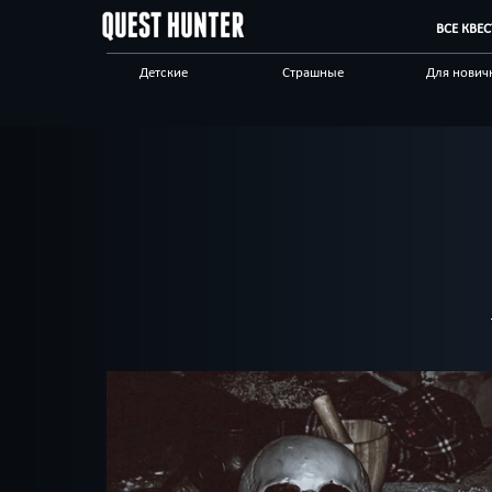
ВСЕ КВЕ
Детские
Страшные
Для нович
Для взрослых
Выездные
Сложные
Приключения
Необычные
Технологи
Корпоративным
Отзывы на квесты
Бренды кв
клиентам