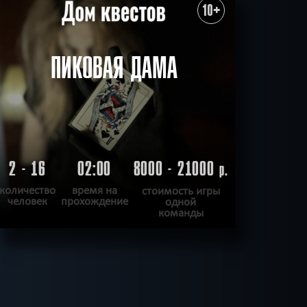
10+
0
15:00
17:00
19:00
6000 -
ПИКОВАЯ ДАМА
15000 р.
0
05:00
07:00
0000 -
2 - 16
02:00
8000 - 21000
9000 р.
р.
0
количество
время на
стоимость игры
человек
прохождение
одной
команды
0
15:00
17:00
19:00
6000 -
ПОДРОБНЕЕ
15000 р.
ХОЧУ ПРОЙТИ
|
КВЕСТ ПРОЙДЕН