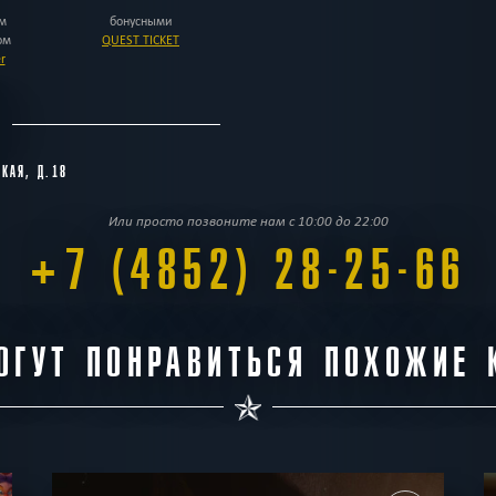
21:00
м
бонусными
7000 -
ом
QUEST TICKET
16000
r
р.
11
01:00
03:0
С
1
1
АВГУСТА
СКАЯ, Д.18
09:00
23:0
Вторник
8000 -
17000
Или просто позвоните нам с 10:00 до 22:00
р.
+7 (4852) 28-25-66
11:00
13:0
21:00
7000 -
ОГУТ ПОНРАВИТЬСЯ ПОХОЖИЕ 
16000
р.
12
01:00
03:0
1
1
АВГУСТА
09:00
23:0
Среда