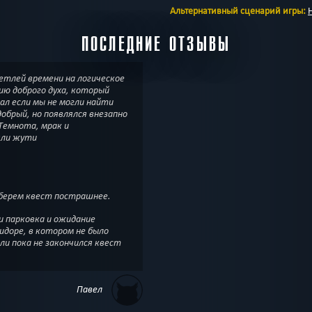
Альтернативный сценарий игры:
ПОСЛЕДНИЕ ОТЗЫВЫ
етлей времени на логическое
ию доброго духа, который
ал если мы не могли найти
добрый, но появлялся внезапно
 Темнота, мрак и
яли жути
ыберем квест пострашнее.
идоре, в котором не было
ли пока не закончился квест
Павел