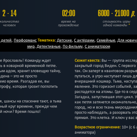
2 - 14
02:00
6000 - 21000
р.
количество
время на
стоимость игры
человек
прохождение
одной команды
*
 детей
,
Перформанс
Тематика
:
Детские
,
С актёрами
,
Семейные
,
Для нович
мир
,
Детективные
,
По фильму
,
С аниматором
е Ярославль! Команду ждет
Сюжет квеста:
Вы — группа иссле
сь в коварной временной петле.
закрытый город Виден. С первого 
ым адом, хранит зловещую тайну,
так. Он заперт в квантовом разр
ена – это не просто
путаться, а утро наступает лишь д
амо время. Разгадав ее, вы
вчерашний кошмар. Тьма, наступ
рофу, которая грозит поглотить
явление. Это горизонт событий, з
распадется на атомы. Где-то в с
Загадка, запустившая этот цикл. У
 шансы на спасение тают, а тьма
как петля затянется окончательно,
чный круг времени, прежде чем
город, но и всю ткань мироздания
ой ночи? Время пошло!
просто наблюдать, а разорвать эт
прямая. Это клетка. И ключ у вас 
Возрастное ограничение:
10+ (с 6
аниматора)