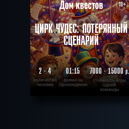
10+
ЦИРК ЧУДЕС: ПОТЕРЯННЫЙ
СЦЕНАРИЙ
2 - 4
01:15
7000 - 15000
р
количество
время на
стоимость игры
человек
прохождение
одной
команды
ПОДРОБНЕЕ
ХОЧУ ПРОЙТИ
|
КВЕСТ ПРОЙДЕН