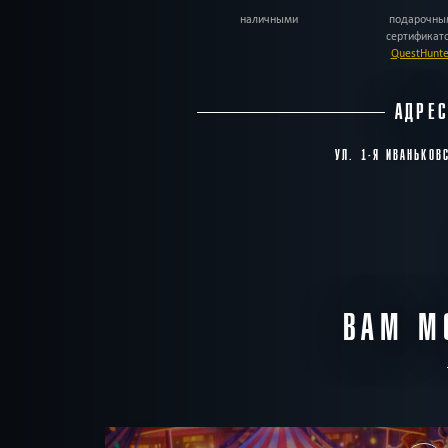
наличными
подарочны
сертификат
QuestHunte
АДРЕ
УЛ. 1-Я ИВАНЬКОВ
ВАМ М