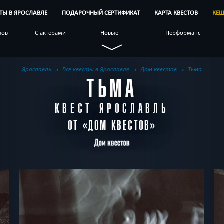
СТЫ В ЯРОСЛАВЛЕ
ПОДАРОЧНЫЙ СЕРТИФИКАТ
КАРТА КВЕСТОВ
КЕШ
ков
С актёрами
Новые
Перформанс
Семейные
Живые
Виртуальные
чные
С аниматором
Научные
По фильму
Ярославль
Все квесты в Ярославле
Дом квестов
Тьма
ТЬМА
естов
Блог
Другой город
КВЕСТ ЯРОСЛАВЛЬ
ОТ «
ДОМ КВЕСТОВ
»