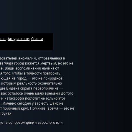
ков
,
Антуражные
,
Спасти
дователей аномалий, отправленная в
взгляда город кажется мертвым, но это не
ыве. Ваши воспоминания начинают
ля того, чтобы в точности повторить
ающая на город — это не природное
а которым реальность окончательно
ердце Видена скрыта первопричина —
 вас осталось очень мало времени до того,
 и катастрофа поглотит не только этот
. Именно сегодня у вас есть шанс не
от порочный круг. Помните: время — это не
в руках
 лет в сопровождении взрослого или