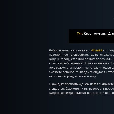
Тип
:
Квест-комнаты
,
Для
Добро пожаловать на квест
«Тьма»
в город
невероятное путешествие, где вы окажете
Виден, город, ставший вашим персональн
ключ к освобождению. Главная загадка Вид
головоломка, а проклятие, отравляющее с
сможете остановить надвигающуюся катаст
не только город, но и весь мир.
С каждым прожитым днем петля сжимается,
сгущается. Сможете ли вы разорвать поро
Виден навсегда поглотит вас в своей вечн