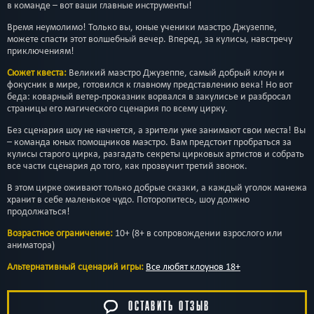
в команде – вот ваши главные инструменты!
Время неумолимо! Только вы, юные ученики маэстро Джузеппе,
можете спасти этот волшебный вечер. Вперед, за кулисы, навстречу
приключениям!
Сюжет квеста:
Великий маэстро Джузеппе, самый добрый клоун и
фокусник в мире, готовился к главному представлению века! Но вот
беда: коварный ветер-проказник ворвался в закулисье и разбросал
страницы его магического сценария по всему цирку.
Без сценария шоу не начнется, а зрители уже занимают свои места! Вы
– команда юных помощников маэстро. Вам предстоит пробраться за
кулисы старого цирка, разгадать секреты цирковых артистов и собрать
все части сценария до того, как прозвучит третий звонок.
В этом цирке оживают только добрые сказки, а каждый уголок манежа
хранит в себе маленькое чудо. Поторопитесь, шоу должно
продолжаться!
Возрастное ограничение:
10+ (8+ в сопровождении взрослого или
аниматора)
Альтернативный сценарий игры:
Все любят клоунов 18+
ОСТАВИТЬ ОТЗЫВ