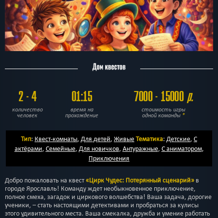
2 - 4
01:15
7000 - 15000
р.
количество
время на
стоимость игры
человек
прохождение
одной команды
*
Тип
:
Квест-комнаты
,
Для детей
,
Живые
Тематика
:
Детские
,
С
актёрами
,
Семейные
,
Для новичков
,
Антуражные
,
С аниматором
,
Приключения
Добро пожаловать на квест
«Цирк Чудес: Потерянный сценарий»
в
городе Ярославль! Команду ждет необыкновенное приключение,
полное смеха, загадок и циркового волшебства! Ваша задача, дорогие
ученики, – стать настоящими детективами и пробраться за кулисы
этого удивительного места. Ваша смекалка, дружба и умение работать