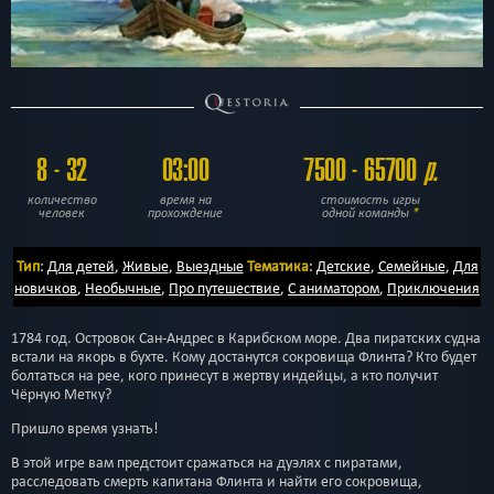
8 - 32
03:00
7500 - 65700
р.
количество
время на
стоимость игры
человек
прохождение
одной команды
*
Тип
:
Для детей
,
Живые
,
Выездные
Тематика
:
Детские
,
Семейные
,
Для
новичков
,
Необычные
,
Про путешествие
,
С аниматором
,
Приключения
1784 год. Островок Сан-Андрес в Карибском море. Два пиратских судна
встали на якорь в бухте. Кому достанутся сокровища Флинта? Кто будет
болтаться на рее, кого принесут в жертву индейцы, а кто получит
Чёрную Метку?
Пришло время узнать!
В этой игре вам предстоит сражаться на дуэлях с пиратами,
расследовать смерть капитана Флинта и найти его сокровища,