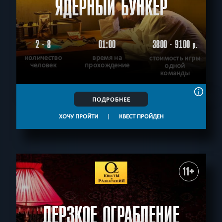
ЯДЕРНЫЙ БУНКЕР
2 - 8
01:00
3800 - 9100
р.
количество
время на
стоимость игры
человек
прохождение
одной
команды
ПОДРОБНЕЕ
ХОЧУ ПРОЙТИ
|
КВЕСТ ПРОЙДЕН
11+
ДЕРЗКОЕ ОГРАБЛЕНИЕ