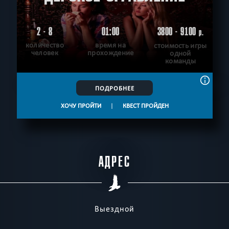
2 - 8
01:00
3800 - 9100
р.
количество
время на
стоимость игры
человек
прохождение
одной
команды
ПОДРОБНЕЕ
ХОЧУ ПРОЙТИ
|
КВЕСТ ПРОЙДЕН
АДРЕС
Выездной