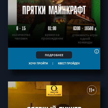
ПРЯТКИ МАЙНКРАФТ
6 - 15
01:00
6300 - 16500
р.
количество
время на
стоимость игры
человек
прохождение
одной
команды
ПОДРОБНЕЕ
ХОЧУ ПРОЙТИ
|
КВЕСТ ПРОЙДЕН
11+