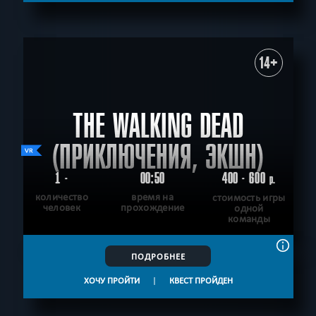
14+
THE WALKING DEAD
(ПРИКЛЮЧЕНИЯ, ЭКШН)
1 -
00:50
400 - 600
р.
количество
время на
стоимость игры
человек
прохождение
одной
команды
ПОДРОБНЕЕ
ХОЧУ ПРОЙТИ
|
КВЕСТ ПРОЙДЕН