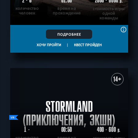
2 - 6
01:00
2000 - 6000
р.
количество
время на
стоимость игры
человек
прохождение
одной
команды
ПОДРОБНЕЕ
ХОЧУ ПРОЙТИ
|
КВЕСТ ПРОЙДЕН
14+
STORMLAND
(ПРИКЛЮЧЕНИЯ, ЭКШН)
1 -
00:50
400 - 600
р.
количество
время на