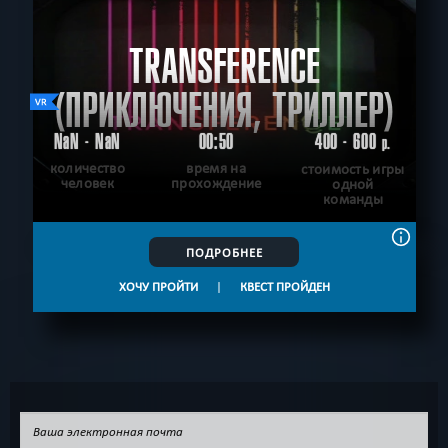
TRANSFERENCE
(ПРИКЛЮЧЕНИЯ, ТРИЛЛЕР)
NaN - NaN
00:50
400 - 600
р.
количество
время на
стоимость игры
человек
прохождение
одной
команды
ПОДРОБНЕЕ
ХОЧУ ПРОЙТИ
|
КВЕСТ ПРОЙДЕН