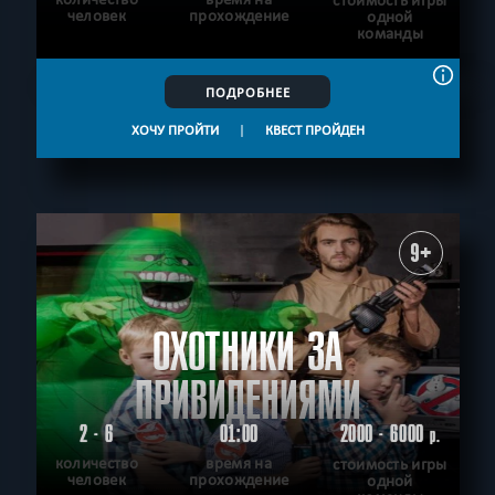
стоимость игры
человек
прохождение
одной
команды
ПОДРОБНЕЕ
ХОЧУ ПРОЙТИ
|
КВЕСТ ПРОЙДЕН
9+
ОХОТНИКИ ЗА
ПРИВИДЕНИЯМИ
2 - 6
01:00
2000 - 6000
р.
количество
время на
стоимость игры
человек
прохождение
одной