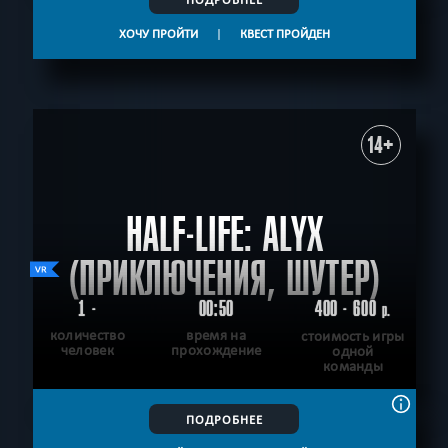
ХОЧУ ПРОЙТИ
|
КВЕСТ ПРОЙДЕН
14+
HALF-LIFE: ALYX
(ПРИКЛЮЧЕНИЯ, ШУТЕР)
1 -
00:50
400 - 600
р.
количество
время на
стоимость игры
человек
прохождение
одной
команды
ПОДРОБНЕЕ