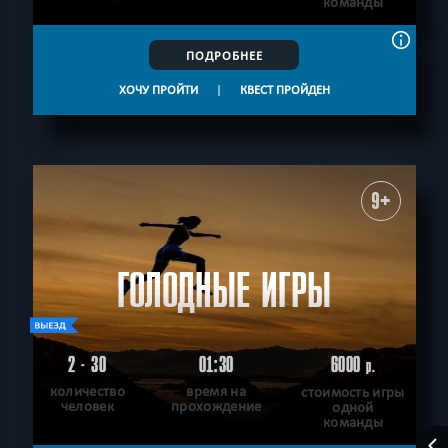
команды
ПОДРОБНЕЕ
ХОЧУ ПРОЙТИ
|
КВЕСТ ПРОЙДЕН
9+
ГОЛОДНЫЕ ИГРЫ
2 - 30
01:30
6000
р.
количество
время на
стоимость игры
человек
прохождение
одной
команды