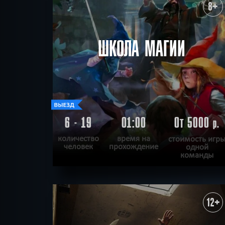
ХОЧУ ПРОЙТИ
|
КВЕСТ ПРОЙДЕН
8+
ШКОЛА МАГИИ
6 - 19
01:00
От 5000
р.
количество
время на
стоимость игр
человек
прохождение
одной
команды
ПОДРОБНЕЕ
ХОЧУ ПРОЙТИ
|
КВЕСТ ПРОЙДЕН
12+