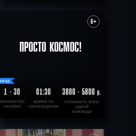
ПОДРОБНЕЕ
ХОЧУ ПРОЙТИ
|
КВЕСТ ПРОЙДЕН
6+
ПРОСТО КОСМОС!
1 - 30
01:30
3800 - 5800
р.
количество
время на
стоимость игры
человек
прохождение
одной
команды
ПОДРОБНЕЕ