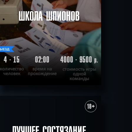
обычные
Ограбление
ШКОЛА ШПИОНОВ
ажения
Супер-герои
VR
4 - 15
02:00
4000 - 9500
р.
количество
время на
стоимость игры
человек
прохождение
одной
команды
ПОДРОБНЕЕ
ХОЧУ ПРОЙТИ
|
КВЕСТ ПРОЙДЕН
18+
ЛУЧШЕЕ СОСТЯЗАНИЕ