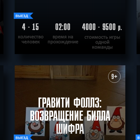
4 - 15
02:00
4000 - 9500
.
р.
количество
время на
стоимость игры
человек
прохождение
одной
команды
ПОДРОБНЕЕ
ХОЧУ ПРОЙТИ
|
КВЕСТ ПРОЙДЕН
9+
ГРАВИТИ ФОЛЛЗ:
ВОЗВРАЩЕНИЕ БИЛЛА
ШИФРА