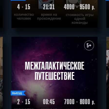
4 - 15
21:31
4000 - 9500
.
р.
количество
время на
стоимость игры
человек
прохождение
одной
команды
ПОДРОБНЕЕ
ХОЧУ ПРОЙТИ
|
КВЕСТ ПРОЙДЕН
5+
МЕЖГАЛАКТИЧЕСКОЕ
ПУТЕШЕСТВИЕ
2 - 15
00:45
7000 - 8000
.
р.