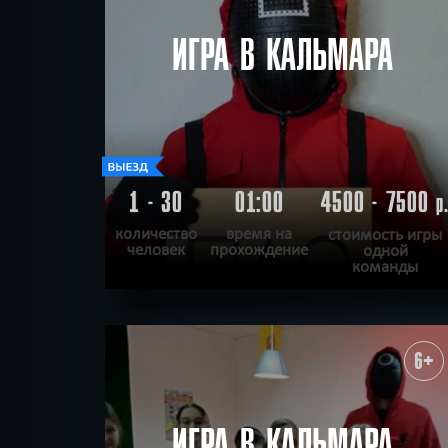
Исторические
Кома
ИГРА В КАЛЬМАРА
по городу
По фильм
Сюжетные
Триллер
1 - 30
01:00
4500 - 7500
р
количество
время на
стоимость игры
человек
прохождение
одной
команды
ПОДРОБНЕЕ
ХОЧУ ПРОЙТИ
|
КВЕСТ ПРОЙДЕН
6+
ИГРА В КАЛЬМАРА