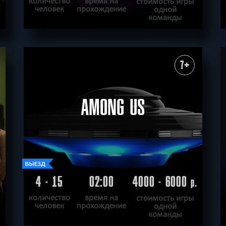
количество
время на
стоимость игры
человек
прохождение
одной
команды
ПОДРОБНЕЕ
ХОЧУ ПРОЙТИ
|
КВЕСТ ПРОЙДЕН
7+
AMONG US
4 - 15
02:00
4000 - 6000
.
р.
количество
время на
стоимость игры
человек
прохождение
одной
команды