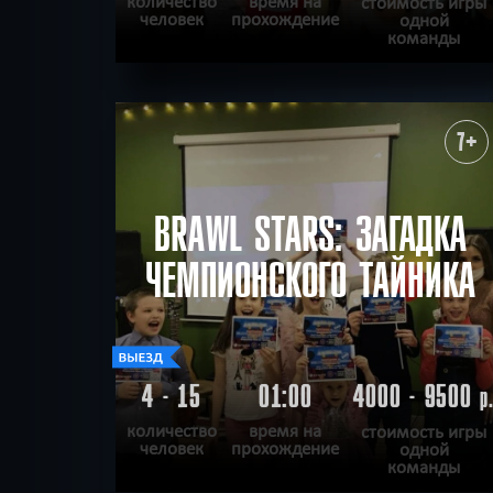
количество
время на
стоимость игры
человек
прохождение
одной
команды
ПОДРОБНЕЕ
ХОЧУ ПРОЙТИ
|
КВЕСТ ПРОЙДЕН
7+
BRAWL STARS: ЗАГАДКА
ЧЕМПИОНСКОГО ТАЙНИКА
4 - 15
01:00
4000 - 9500
р
количество
время на
стоимость игры
человек
прохождение
одной
команды