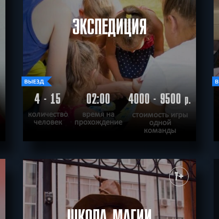
ндные
Лазерные лучи
Логические
Мистические
Не страшные
Не
ЭКСПЕДИЦИЯ
у
Приключения
С маньяком
Симулятор
Соревнования
Спорт
Ср
Ужасы
Фантастические
Фэнтези
Шоу
Шпионы
Шутер
Экшн
4 - 15
02:00
4000 - 9500
.
р.
количество
время на
стоимость игры
человек
прохождение
одной
команды
ПОДРОБНЕЕ
ХОЧУ ПРОЙТИ
|
КВЕСТ ПРОЙДЕН
7+
ШКОЛА МАГИИ