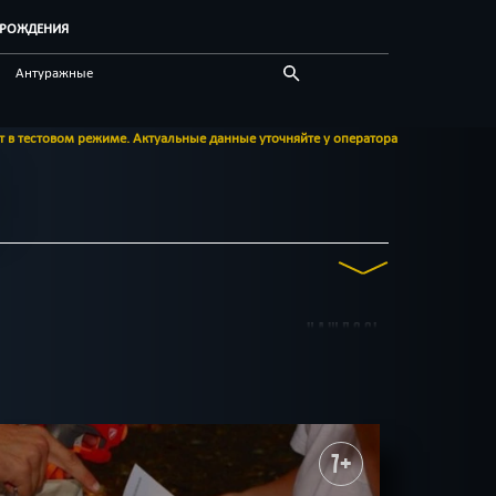
Ь РОЖДЕНИЯ
Антуражные
Гарри Поттер
 данные уточняйте у оператора
Для корпоратива
Логические
Приключения
Сражения
Шоу
НАШЛОСЬ
Квест-комнаты
8
до 19
до 20
до 24
38
КВЕСТОВ
ля подростков
7+
р
Детективные
СБРОСИТЬ ФИЛЬТР
ВСЕ КВЕСТЫ
еллектуальные