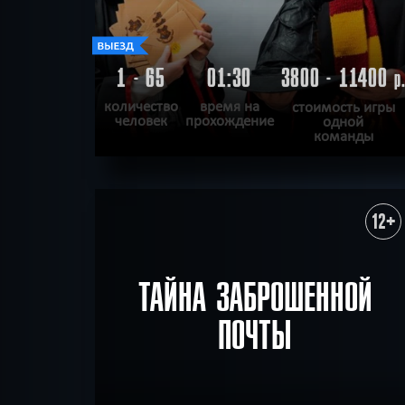
1 - 65
01:30
3800 - 11400
р
количество
время на
стоимость игры
человек
прохождение
одной
команды
ПОДРОБНЕЕ
ХОЧУ ПРОЙТИ
|
КВЕСТ ПРОЙДЕН
12+
ТАЙНА ЗАБРОШЕННОЙ
ПОЧТЫ