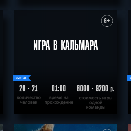
ПОДРОБНЕЕ
ХОЧУ ПРОЙТИ
|
КВЕСТ ПРОЙДЕН
6+
ИГРА В КАЛЬМАРА
20 - 21
01:00
8000 - 9200
.
р.
количество
время на
стоимость игры
человек
прохождение
одной
команды
ПОДРОБНЕЕ