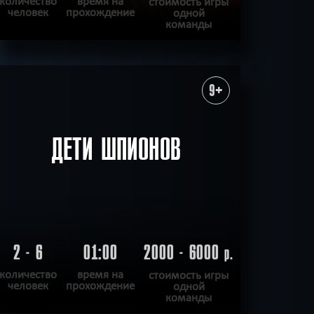
количество
время на
стоимость игры
человек
прохождение
одной
команды
ПОДРОБНЕЕ
ХОЧУ ПРОЙТИ
|
КВЕСТ ПРОЙДЕН
9+
ДЕТИ ШПИОНОВ
2 - 6
01:00
2000 - 6000
р.
количество
время на
стоимость игры
человек
прохождение
одной
команды