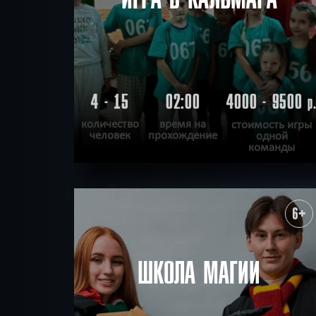
4 - 15
02:00
4000 - 9500
р
количество
время на
стоимость игры
человек
прохождение
одной
команды
ПОДРОБНЕЕ
ХОЧУ ПРОЙТИ
|
КВЕСТ ПРОЙДЕН
6+
ШКОЛА МАГИИ