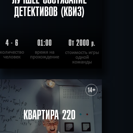
ДЕТЕКТИВОВ (КВИЗ)
4 - 6
01:00
От 2000
р.
количество
время на
стоимость игры
человек
прохождение
одной
команды
ПОДРОБНЕЕ
ХОЧУ ПРОЙТИ
|
КВЕСТ ПРОЙДЕН
14+
КВАРТИРА 220