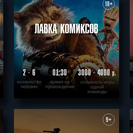
ХОЧУ ПРОЙТИ
|
КВЕСТ ПРОЙДЕН
10+
ЛАВКА КОМИКСОВ
2 - 6
01:30
3000 - 4000
р.
количество
время на
ы
стоимость игры
человек
прохождение
одной
команды
ПОДРОБНЕЕ
ХОЧУ ПРОЙТИ
|
КВЕСТ ПРОЙДЕН
9+