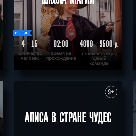
4 - 15
02:00
4000 - 9500
.
р.
количество
время на
стоимость игры
человек
прохождение
одной
команды
ПОДРОБНЕЕ
ХОЧУ ПРОЙТИ
|
КВЕСТ ПРОЙДЕН
9+
АЛИСА В СТРАНЕ ЧУДЕС