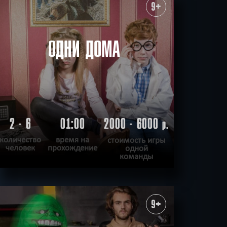
ХОЧУ ПРОЙТИ
|
КВЕСТ ПРОЙДЕН
9+
ОДНИ ДОМА
2 - 6
01:00
2000 - 6000
р.
количество
время на
стоимость игры
человек
прохождение
одной
команды
ПОДРОБНЕЕ
ХОЧУ ПРОЙТИ
|
КВЕСТ ПРОЙДЕН
9+