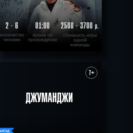
2 - 6
01:00
2500 - 3700
р.
количество
время на
стоимость игры
человек
прохождение
одной
команды
ПОДРОБНЕЕ
ХОЧУ ПРОЙТИ
|
КВЕСТ ПРОЙДЕН
7+
ДЖУМАНДЖИ