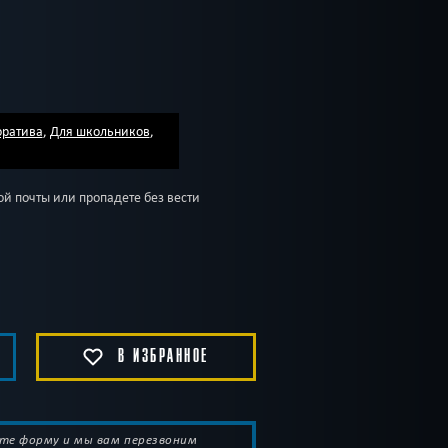
оратива
,
Для школьников
,
ой почты или пропадете без вести
В ИЗБРАННОЕ
те форму и мы вам перезвоним