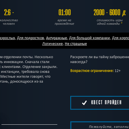
2:6 -
01:00
2000 - 6000
р.
количество
время на
стоимость игры
человек
прохождение
одной команды
*
взрослых
,
Для подростков
,
Антуражные
,
Для большой компании
,
Для корп
Логические
,
Не страшные
м отделении почты. Несколько
Раскроете ли вы тайну заброшенн
ть инновации. Сначала стали
навсегда?
 с клиентами. Отделение закрыли.
Возрастное ограничение:
12+
 инстанции, требовала снова
 Местные жители говорят, что
ругань, доносящуюся из-за
КВЕСТ ПРОЙДЕН
Пожалуйста, заполни