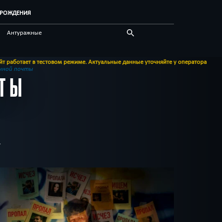
Ь РОЖДЕНИЯ
Антуражные
Гарри Поттер
 в тестовом режиме. Актуальные данные уточняйте у оператора
Для корпоратива
нной почты
ЧТЫ
Логические
Приключения
Сражения
Шоу
Квест-комнаты