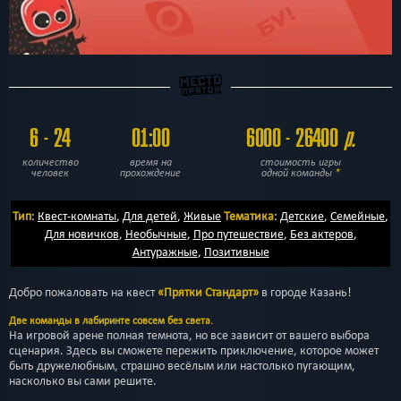
6 - 24
01:00
6000 - 26400
р.
количество
время на
стоимость игры
человек
прохождение
одной команды
*
Тип
:
Квест-комнаты
,
Для детей
,
Живые
Тематика
:
Детские
,
Семейные
,
Для новичков
,
Необычные
,
Про путешествие
,
Без актеров
,
Антуражные
,
Позитивные
Добро пожаловать на квест
«Прятки Стандарт»
в городе Казань!
Две команды в лабиринте совсем без света.
На игровой арене полная темнота, но все зависит от вашего выбора
сценария. Здесь вы сможете пережить приключение, которое может
быть дружелюбным, страшно весёлым или настолько пугающим,
насколько вы сами решите.