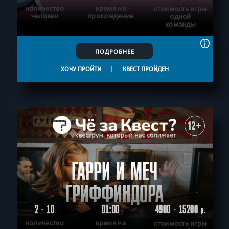
количество
время на
стоимость игры
человек
прохождение
одной
команды
ПОДРОБНЕЕ
ХОЧУ ПРОЙТИ
|
КВЕСТ ПРОЙДЕН
12+
ГАРРИ И МЕЧ
ГРИФФИНДОРА
2 - 10
01:00
4900 - 15200
р.
количество
время на
стоимость игры