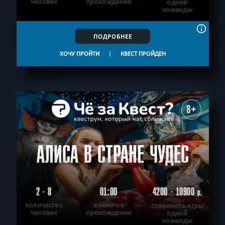
человек
прохождение
одной
команды
ПОДРОБНЕЕ
ХОЧУ ПРОЙТИ
|
КВЕСТ ПРОЙДЕН
8+
АЛИСА В СТРАНЕ ЧУДЕС
2 - 8
01:00
4200 - 10900
р.
количество
время на
стоимость игры
человек
прохождение
одной
команды