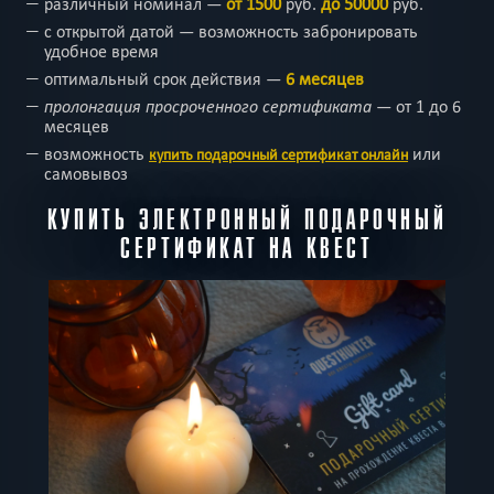
различный номинал
—
от 1500
руб.
до 50000
руб.
с открытой датой
—
возможность забронировать
удобное время
оптимальный срок действия
—
6 месяцев
пролонгация просроченного сертификата
—
от 1 до 6
месяцев
возможность
или
купить подарочный сертификат онлайн
самовывоз
КУПИТЬ ЭЛЕКТРОННЫЙ ПОДАРОЧНЫЙ
СЕРТИФИКАТ НА КВЕСТ