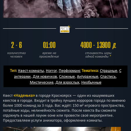
2 - 6
01:00
4000 - 13900
р.
количество
время на
стоимость игры
человек
прохождение
одной команды
*
Тип
:
Квест-комнаты
,
Horror
,
Перформанс
Тематика
:
Страшные
,
С
актерами
,
Для новичков
,
Сложные
,
Антуражные
,
Спастись
,
Мистические
,
Для взрослых
,
Необычные
Квест
«Наденька»
в городе Красноярск — один из нашумевших
квестов в городе. Входит в тройку лучших хорроров города по мнению
более 1000 команд за 3 года. Вас ждёт: 150 м² игрового пространства,
потайные ходы, нелинейность сюжета. После квеста Вы сможете
отдохнуть в нашей лаунж-зоне или провести своё мероприятие.
Предоставляем услуги аниматора, оформление комнаты.