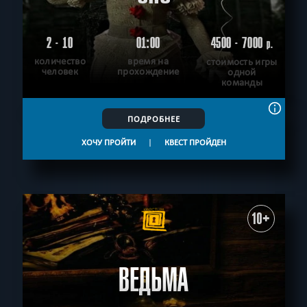
2 - 10
01:00
4500 - 7000
р.
количество
время на
стоимость игры
человек
прохождение
одной
команды
ПОДРОБНЕЕ
ХОЧУ ПРОЙТИ
|
КВЕСТ ПРОЙДЕН
10+
ВЕДЬМА