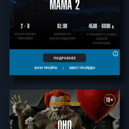
МАМА 2
2 - 8
01:00
4500 - 6000
р.
количество
время на
стоимость игры
человек
прохождение
одной
команды
ПОДРОБНЕЕ
ХОЧУ ПРОЙТИ
|
КВЕСТ ПРОЙДЕН
10+
ОНО