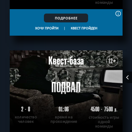
команды
ПОДРОБНЕЕ
ХОЧУ ПРОЙТИ
|
КВЕСТ ПРОЙДЕН
12+
ПОДВАЛ
2 - 8
01:06
4500 - 7500
р.
количество
время на
стоимость игры
человек
прохождение
одной
команды