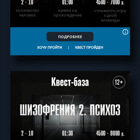
2 - 10
01:00
4500 - 7000
р.
количество
время на
стоимость игры
человек
прохождение
одной
команды
ПОДРОБНЕЕ
ХОЧУ ПРОЙТИ
|
КВЕСТ ПРОЙДЕН
12+
ШИЗОФРЕНИЯ 2. ПСИХОЗ
2 - 10
01:30
4500 - 9000
р.