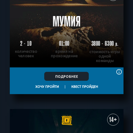
МУМИЯ
2 - 10
01:00
3800 - 6300
р.
количество
время на
стоимость игры
человек
прохождение
одной
команды
ПОДРОБНЕЕ
ХОЧУ ПРОЙТИ
|
КВЕСТ ПРОЙДЕН
14+