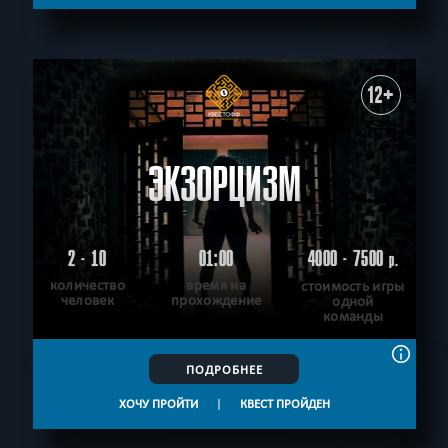
12+
ЭКЗОРЦИЗМ
2 - 10
01:00
4000 - 7500
р.
количество
время на
стоимость игры
человек
прохождение
одной
команды
ПОДРОБНЕЕ
ХОЧУ ПРОЙТИ
|
КВЕСТ ПРОЙДЕН