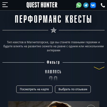
ПЕРФОРМАНС КВЕСТЫ
Тип квестов в Магнитогорске, где вы станете главными героями и
будете влиять на развитие сюжета на равне с одним или несколькими
актерами
Фильтр
НАШЛОСЬ
20
Посмотреть на карте
Выбрать по отзывам
КВЕСТОВ
ТИП
Все
Квест-комната
Horror
Для детей
Перформанс
Живые