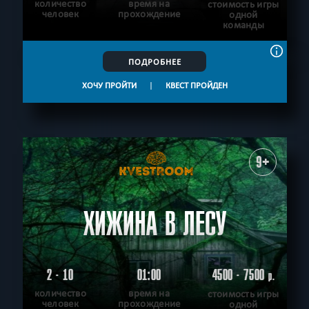
количество
время на
стоимость игры
человек
прохождение
одной
команды
ПОДРОБНЕЕ
ХОЧУ ПРОЙТИ
|
КВЕСТ ПРОЙДЕН
9+
ХИЖИНА В ЛЕСУ
2 - 10
01:00
4500 - 7500
р.
количество
время на
стоимость игры
человек
прохождение
одной