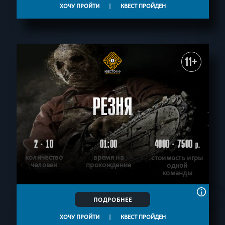
ХОЧУ ПРОЙТИ
|
КВЕСТ ПРОЙДЕН
11+
РЕЗНЯ
2 - 10
01:00
4000 - 7500
р.
количество
время на
стоимость игры
человек
прохождение
одной
команды
ПОДРОБНЕЕ
ХОЧУ ПРОЙТИ
|
КВЕСТ ПРОЙДЕН