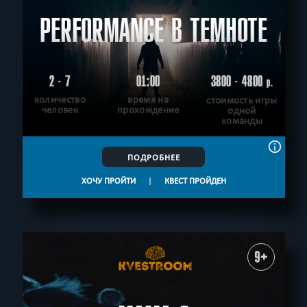
PERFORMANCE В ТЕМНОТЕ
2 - 7
01:00
3800 - 4800
р.
количество
время на
стоимость игры
человек
прохождение
одной
команды
ПОДРОБНЕЕ
ХОЧУ ПРОЙТИ
|
КВЕСТ ПРОЙДЕН
9+