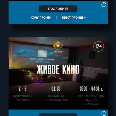
ПОДРОБНЕЕ
ХОЧУ ПРОЙТИ
|
КВЕСТ ПРОЙДЕН
12+
ЖИВОЕ КИНО
2 - 8
01:30
3500 - 6400
р.
количество
время на
стоимость игры
человек
прохождение
одной
команды