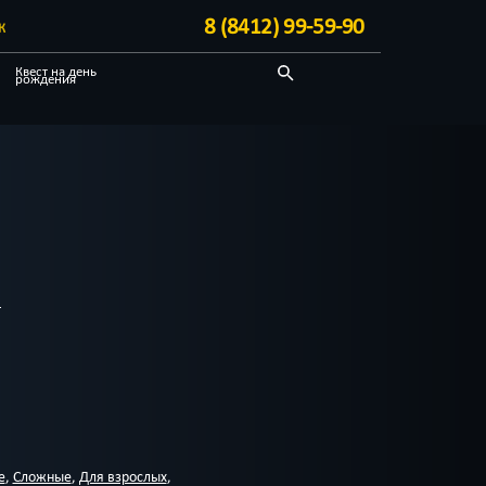
8 (8412) 99-59-90
К
Квест на день
рождения
Про путешествие
Отзывы на квесты
е
,
Сложные
,
Для взрослых
,