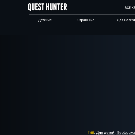
ВСЕ К
Детские
Страшные
Для нович
Сложные
Виртуальные
Антуражн
Научные
Технологичные
С анимато
Другой город
Тип
:
Для детей
,
Перформа