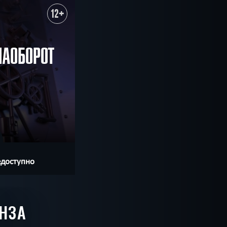
12+
НАОБОРОТ
едоступно
ЕНЗА