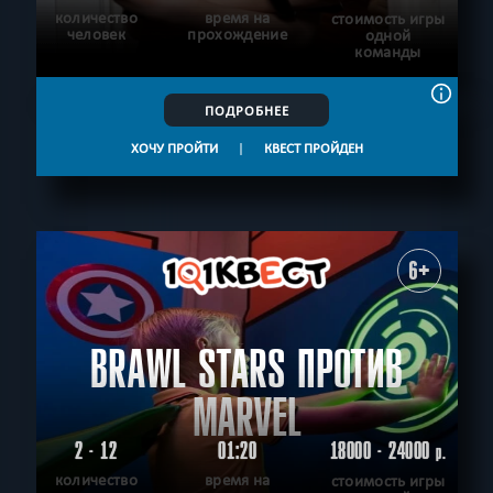
количество
время на
стоимость игры
человек
прохождение
одной
команды
ПОДРОБНЕЕ
ХОЧУ ПРОЙТИ
|
КВЕСТ ПРОЙДЕН
6+
BRAWL STARS ПРОТИВ
MARVEL
2 - 12
01:20
18000 - 24000
р.
количество
время на
стоимость игры