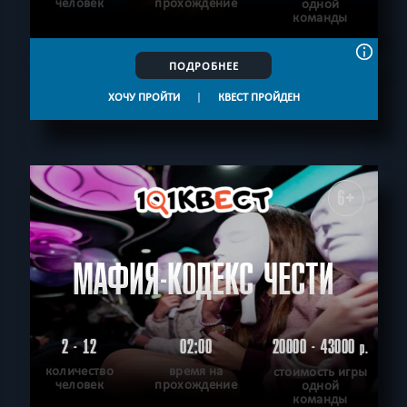
человек
прохождение
одной
команды
ПОДРОБНЕЕ
ХОЧУ ПРОЙТИ
|
КВЕСТ ПРОЙДЕН
6+
МАФИЯ-КОДЕКС ЧЕСТИ
2 - 12
02:00
20000 - 43000
р.
количество
время на
стоимость игры
человек
прохождение
одной
команды