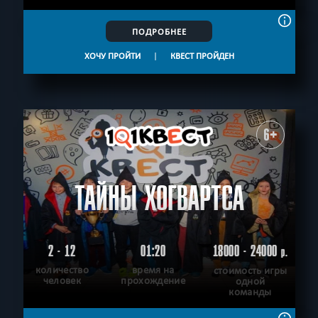
ПОДРОБНЕЕ
ХОЧУ ПРОЙТИ
|
КВЕСТ ПРОЙДЕН
6+
ТАЙНЫ ХОГВАРТСА
2 - 12
01:20
18000 - 24000
р.
количество
время на
стоимость игры
человек
прохождение
одной
команды