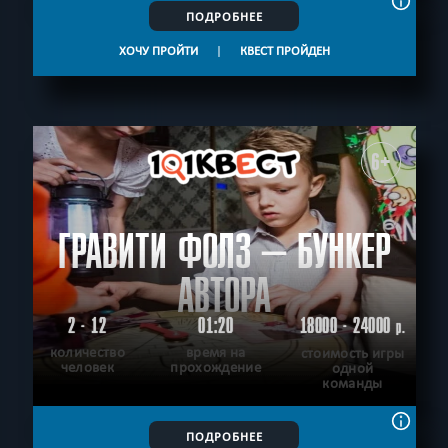
ПОДРОБНЕЕ
ХОЧУ ПРОЙТИ
|
КВЕСТ ПРОЙДЕН
6+
ГРАВИТИ ФОЛЗ – БУНКЕР
АВТОРА
2 - 12
01:20
18000 - 24000
р.
количество
время на
стоимость игры
человек
прохождение
одной
команды
ПОДРОБНЕЕ