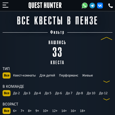
ВСЕ КВЕСТЫ В ПЕНЗЕ
Фильтр
НАШЛИСЬ
33
КВЕСТА
ТИП
Все
Квест-комнаты
Для детей
Перформанс
Живые
Выездные
Авто
Индивидуальные
В КОМАНДЕ
Все
До 2
До 3
До 4
До 5
До 6
До 7
До 8
До 10
До 12
До 15
До 17
До 20
До 25
До 30
ВОЗРАСТ
Все
6+
7+
8+
9+
10+
12+
14+
16+
18+