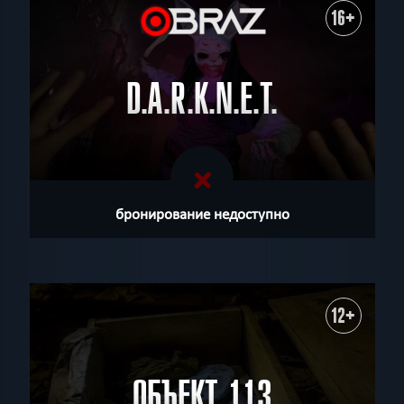
16+
D.A.R.K.N.E.T.
бронирование недоступно
12+
ОБЪЕКТ 113