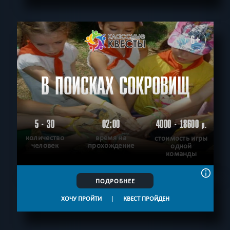
6+
В ПОИСКАХ СОКРОВИЩ
5 - 30
02:00
4000 - 18600
р.
количество
время на
стоимость игры
человек
прохождение
одной
команды
ПОДРОБНЕЕ
ХОЧУ ПРОЙТИ
|
КВЕСТ ПРОЙДЕН