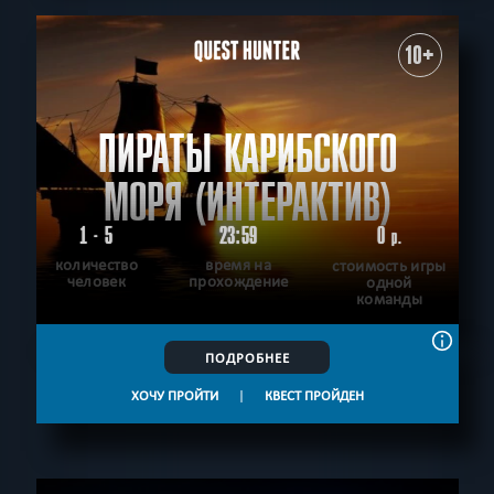
10+
ПИРАТЫ КАРИБСКОГО
МОРЯ (ИНТЕРАКТИВ)
1 - 5
23:59
0
р.
количество
время на
стоимость игры
человек
прохождение
одной
команды
ПОДРОБНЕЕ
ХОЧУ ПРОЙТИ
|
КВЕСТ ПРОЙДЕН