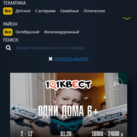
ТЕМАТИКА
Все
Детские
С актерами
Семейные
Логические
Для новичков
По фильму
Ограбление
Science fiction
РАЙОН
Спастись
Антуражные
Детективные
Необычные
Все
Октябрьский
Железнодорожный
Про путешествие
Технологичные
С аниматором
ПОИСК:
СБРОСИТЬ ФИЛЬТР
6+
ОДНИ ДОМА 6+
2 - 12
01:20
18000 - 24000
р.