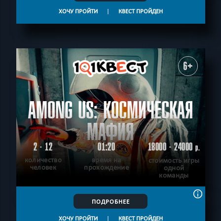
ХОЧУ ПРОЙТИ
|
КВЕСТ ПРОЙДЕН
6+
AMONG US: КОСМИЧЕСКАЯ
МАФИЯ
2 - 12
01:20
18000 - 24000
р.
количество
время на
стоимость игры
человек
прохождение
одной
команды
ПОДРОБНЕЕ
ХОЧУ ПРОЙТИ
|
КВЕСТ ПРОЙДЕН