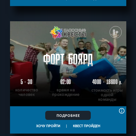
9+
ФОРТ БОЯРД
5 - 30
02:00
4000 - 18600
р.
количество
время на
стоимость игры
человек
прохождение
одной
команды
ПОДРОБНЕЕ
ХОЧУ ПРОЙТИ
|
КВЕСТ ПРОЙДЕН