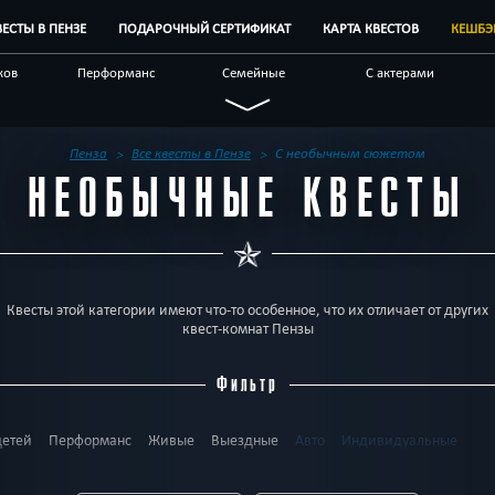
ВЕСТЫ В ПЕНЗЕ
ПОДАРОЧНЫЙ СЕРТИФИКАТ
КАРТА КВЕСТОВ
КЕШБЭ
ков
Перформанс
Семейные
С актерами
ые
Для взрослых
Детективные
Необычные
ром
Квест-комнаты
Корпоративным
Бренды квестов
Пенза
Все квесты в Пензе
С необычным сюжетом
клиентам
НЕОБЫЧНЫЕ КВЕСТЫ
Квесты этой категории имеют что-то особенное, что их отличает от других
квест-комнат Пензы
Фильтр
детей
Перформанс
Живые
Выездные
Авто
Индивидуальные
о 5
До 6
До 7
До 8
До 10
До 12
До 15
До 17
До 20
До 25
Д