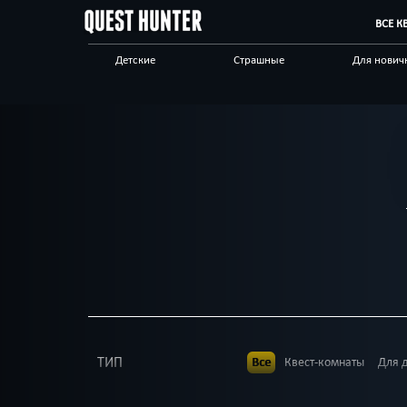
ВСЕ К
Детские
Страшные
Для нович
Сложные
Виртуальные
Антуражн
Научные
Технологичные
С анимато
Другой город
ТИП
Все
Квест-комнаты
Для 
В КОМАНДЕ
Все
До 2
До 3
До 4
Д