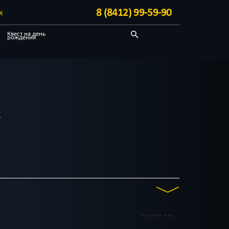
8 (8412) 99-59-90
К
Квест на день
рождения
Про путешествие
Отзывы на квесты
НАШЛОСЬ
о 30