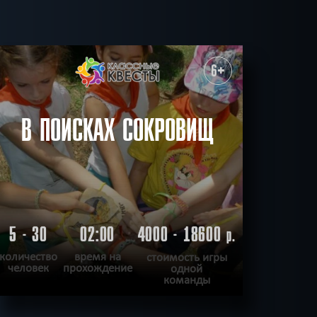
18
КВЕСТОВ
cience fiction
Спастись
6+
СБРОСИТЬ ФИЛЬТР
ВСЕ КВЕСТЫ
В ПОИСКАХ СОКРОВИЩ
5 - 30
02:00
4000 - 18600
р.
количество
время на
стоимость игры
человек
прохождение
одной
команды
ПОДРОБНЕЕ