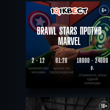
ХОЧУ ПРОЙТИ
|
КВЕСТ ПРОЙДЕН
6+
BRAWL STARS ПРОТИВ
MARVEL
2 - 12
01:20
18000 - 24000
р.
количество
время на
человек
прохождение
стоимость игры
одной
команды
ПОДРОБНЕЕ
ХОЧУ ПРОЙТИ
|
КВЕСТ ПРОЙДЕН
10+