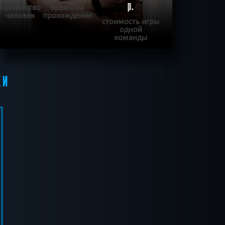
р.
количество
время на
человек
прохождение
стоимость игры
одной
команды
ПОДРОБНЕЕ
КИ
ХОЧУ ПРОЙТИ
|
КВЕСТ ПРОЙДЕН