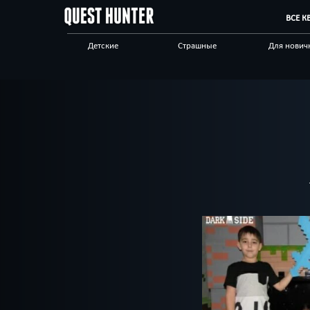
ВСЕ К
Детские
Страшные
Для нович
Сложные
Виртуальные
Антуражн
Научные
Технологичные
С анимато
Другой город