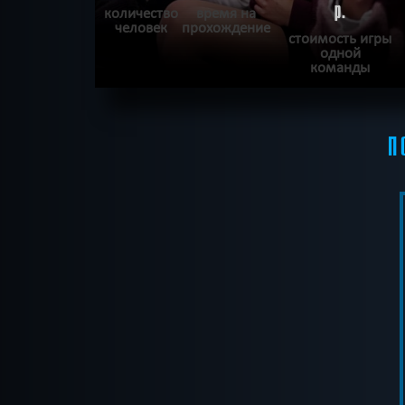
р.
количество
время на
человек
прохождение
стоимость игры
одной
команды
ПОДРОБНЕЕ
П
ХОЧУ ПРОЙТИ
|
КВЕСТ ПРОЙДЕН