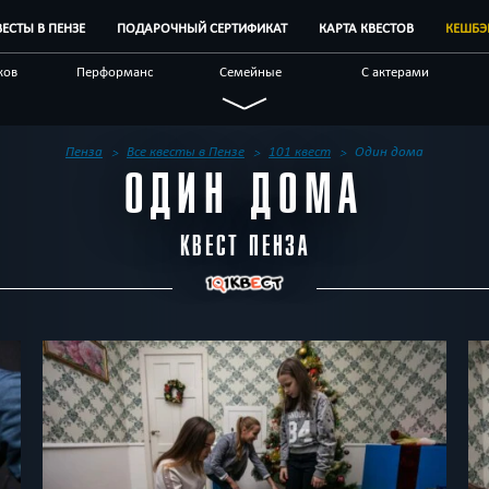
ВЕСТЫ В ПЕНЗЕ
ПОДАРОЧНЫЙ СЕРТИФИКАТ
КАРТА КВЕСТОВ
КЕШБЭ
ков
Перформанс
Семейные
С актерами
ые
Для взрослых
Детективные
Необычные
ром
Квест-комнаты
Корпоративным
Бренды квестов
Пенза
Все квесты в Пензе
101 квест
Один дома
клиентам
ОДИН ДОМА
КВЕСТ ПЕНЗА