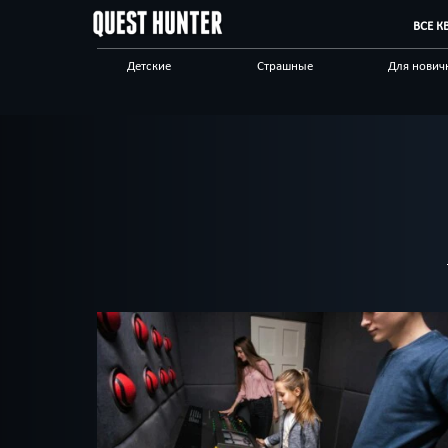
ВСЕ К
Детские
Страшные
Для нович
Сложные
Виртуальные
Антуражн
Научные
Технологичные
С анимато
Другой город