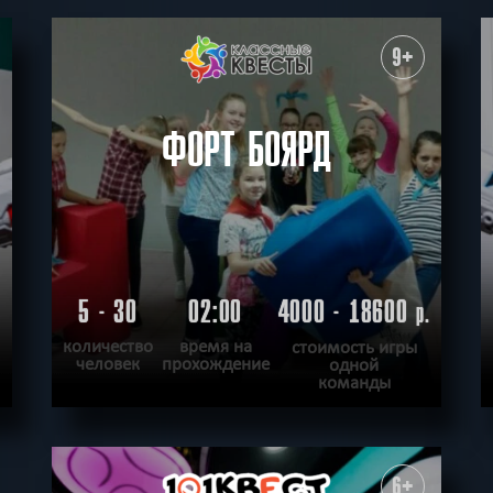
9+
ФОРТ БОЯРД
5 - 30
02:00
4000 - 18600
р.
количество
время на
стоимость игры
человек
прохождение
одной
команды
ПОДРОБНЕЕ
ХОЧУ ПРОЙТИ
|
КВЕСТ ПРОЙДЕН
6+