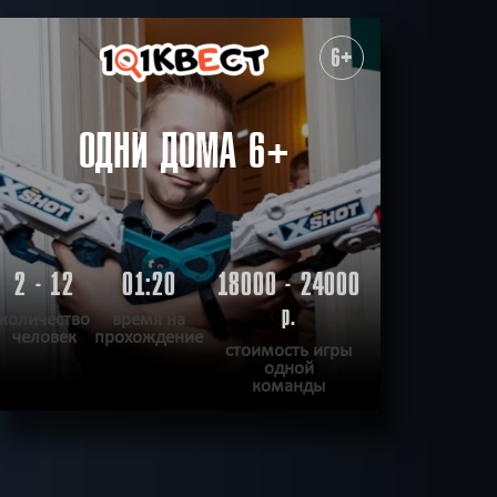
6+
ОДНИ ДОМА 6+
2 - 12
01:20
18000 - 24000
р.
количество
время на
человек
прохождение
стоимость игры
одной
команды
ПОДРОБНЕЕ
ХОЧУ ПРОЙТИ
|
КВЕСТ ПРОЙДЕН