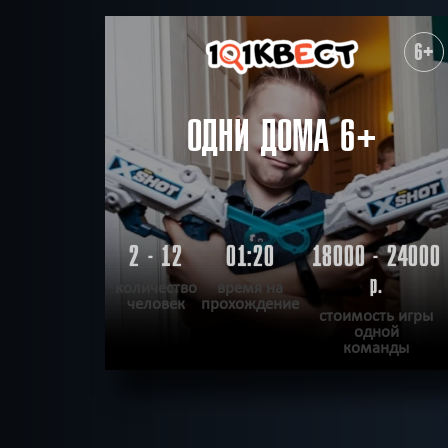
6+
ОДНИ ДОМА 6+
2 - 12
01:20
18000 - 24000
р.
количество
время на
человек
прохождение
стоимость игры
одной
команды
ПОДРОБНЕЕ
ХОЧУ ПРОЙТИ
|
КВЕСТ ПРОЙДЕН