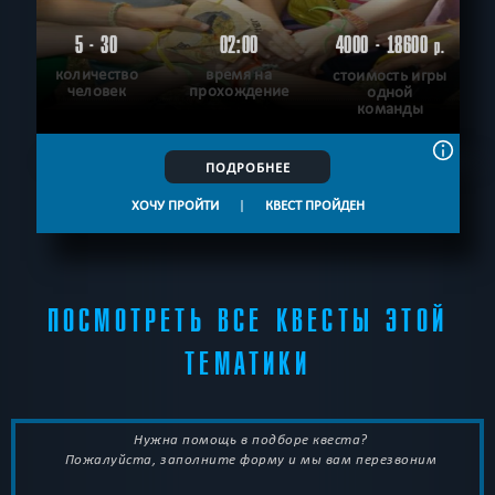
5 - 30
02:00
4000 - 18600
р.
количество
время на
стоимость игры
человек
прохождение
одной
команды
ПОДРОБНЕЕ
ХОЧУ ПРОЙТИ
|
КВЕСТ ПРОЙДЕН
ПОСМОТРЕТЬ ВСЕ КВЕСТЫ ЭТОЙ
ТЕМАТИКИ
Нужна помощь в подборе квеста?
Пожалуйста, заполните форму и мы вам перезвоним