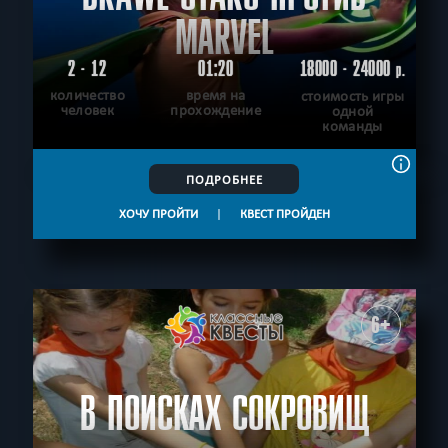
MARVEL
2 - 12
01:20
18000 - 24000
р.
количество
время на
стоимость игры
человек
прохождение
одной
команды
ПОДРОБНЕЕ
ХОЧУ ПРОЙТИ
|
КВЕСТ ПРОЙДЕН
6+
В ПОИСКАХ СОКРОВИЩ