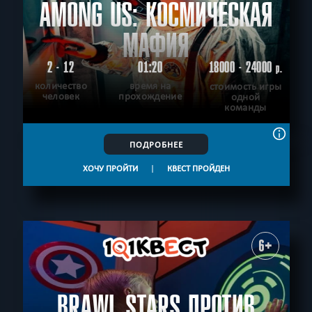
AMONG US: КОСМИЧЕСКАЯ
МАФИЯ
2 - 12
01:20
18000 - 24000
р.
количество
время на
стоимость игры
человек
прохождение
одной
команды
ПОДРОБНЕЕ
ХОЧУ ПРОЙТИ
|
КВЕСТ ПРОЙДЕН
6+
BRAWL STARS ПРОТИВ