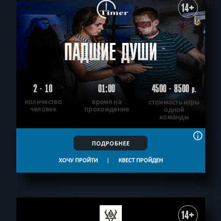
14+
ПАДШИЕ ДУШИ
2 - 10
01:00
4500 - 8500
р.
количество
время на
стоимость игры
человек
прохождение
одной
команды
ПОДРОБНЕЕ
ХОЧУ ПРОЙТИ
|
КВЕСТ ПРОЙДЕН
14+