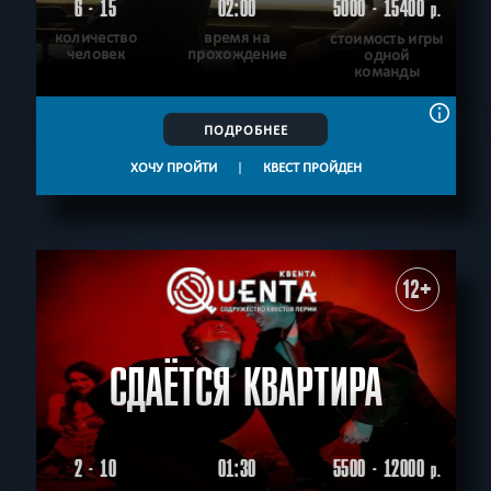
6 - 15
02:00
5000 - 15400
р.
количество
время на
стоимость игры
человек
прохождение
одной
команды
ПОДРОБНЕЕ
ХОЧУ ПРОЙТИ
|
КВЕСТ ПРОЙДЕН
12+
СДАЁТСЯ КВАРТИРА
2 - 10
01:30
5500 - 12000
р.