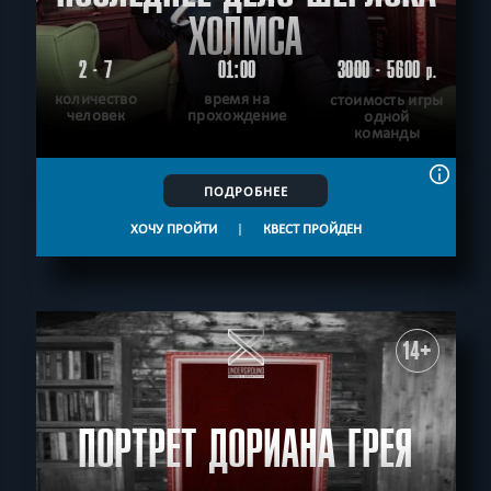
ХОЛМСА
2 - 7
01:00
3000 - 5600
р.
количество
время на
стоимость игры
человек
прохождение
одной
команды
ПОДРОБНЕЕ
ХОЧУ ПРОЙТИ
|
КВЕСТ ПРОЙДЕН
14+
ПОРТРЕТ ДОРИАНА ГРЕЯ