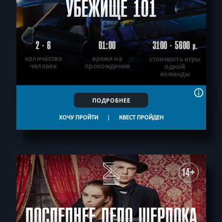
УБЕЖИЩЕ 101
2 - 6
01:00
3100 - 5600
р.
количество
время на
стоимость игры
человек
прохождение
одной
команды
ПОДРОБНЕЕ
ХОЧУ ПРОЙТИ
|
КВЕСТ ПРОЙДЕН
14+
ПОСЛЕДНЕЕ ДЕЛО ШЕРЛОКА