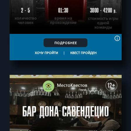
2 - 5
01:30
3000 - 4200
р.
количество
время на
стоимость игры
человек
прохождение
одной
команды
ПОДРОБНЕЕ
ХОЧУ ПРОЙТИ
|
КВЕСТ ПРОЙДЕН
12+
БАР ДОНА САВЕНДЕЦИО