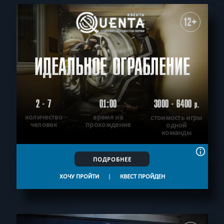
12+
ИДЕАЛЬНОЕ ОГРАБЛЕНИЕ
2 - 7
01:00
3000 - 6400
р.
количество
время на
стоимость игры
человек
прохождение
одной
команды
ПОДРОБНЕЕ
ХОЧУ ПРОЙТИ
|
КВЕСТ ПРОЙДЕН