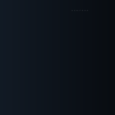
НАШЕЛСЯ
до 15
до 17
до 20
1
КВЕСТ
ные
Для взрослых
итивные
Антуражные
ичные
Ограбление
СБРОСИТЬ ФИЛЬТР
ВСЕ КВЕСТЫ