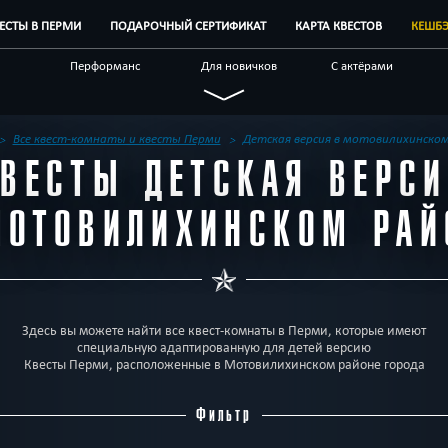
ВЕСТЫ В ПЕРМИ
ПОДАРОЧНЫЙ СЕРТИФИКАТ
КАРТА КВЕСТОВ
КЕШБ
Перформанс
Для новичков
С актёрами
Новые
Индивидуальные
Для взрослых
ые
Антуражные
По фильму
Мистические
Все квест-комнаты и квесты Перми
Детская версия в мотовилихинско
ВЕСТЫ ДЕТСКАЯ ВЕРС
наты
Корпоративным
Отзывы на квесты
Бренды квестов
клиентам
МОТОВИЛИХИНСКОМ РАЙ
Здесь вы можете найти все квест-комнаты в Перми, которые имеют
специальную адаптированную для детей версию
Квесты Перми, расположенные в Мотовилихинском районе города
Фильтр