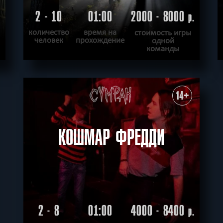
2 - 10
01:00
2000 - 8000
.
р.
количество
время на
стоимость игры
человек
прохождение
одной
команды
ПОДРОБНЕЕ
ХОЧУ ПРОЙТИ
|
КВЕСТ ПРОЙДЕН
14+
КОШМАР ФРЕДДИ
2 - 8
01:00
4000 - 8400
р.