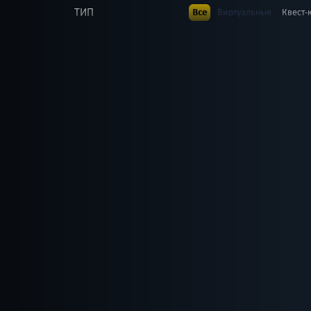
ТИП
Все
Виртуальные
Квест-
В КОМАНДЕ
Все
до 1
до 2
до 3
до
до 23
до 25
до 30
ВОЗРАСТ
Все
7+
8+
9+
10+
1
ТЕМАТИКА
Все
Ролевые
Страшные
Детская версия
Без 
РАЙОН
Все
Свердловский
Лени
По фильму
Мистиче
ПОИСК:
Победить драконов