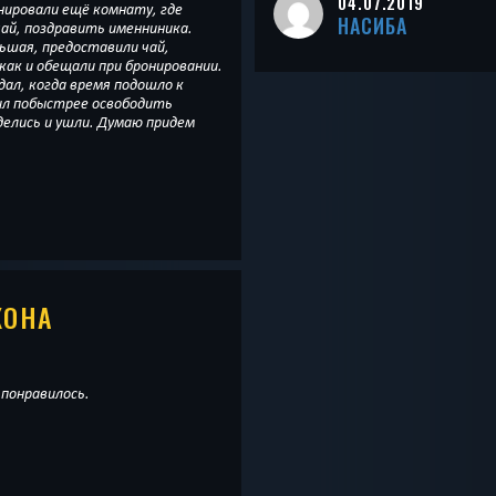
04.07.2019
нировали ещё комнату, где
НАСИБА
ай, поздравить именниника.
ьшая, предоставили чай,
 как и обещали при бронировании.
дал, когда время подошло к
сил побыстрее освободить
делись и ушли. Думаю придем
КОНА
понравилось.