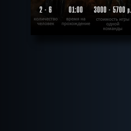
2 - 6
01:00
3000 - 5700
р
количество
время на
стоимость игры
человек
прохождение
одной
команды
ПОДРОБНЕЕ
ХОЧУ ПРОЙТИ
|
КВЕСТ ПРОЙДЕН