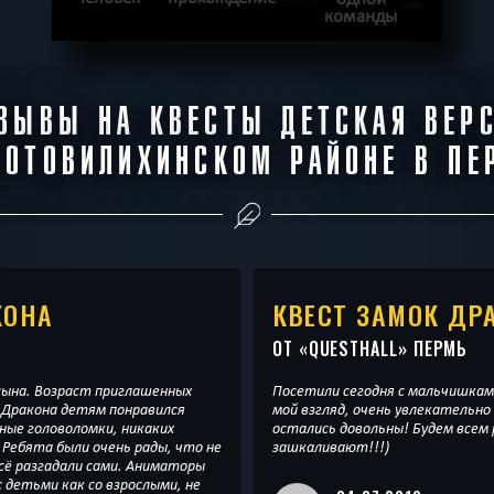
команды
ПОДРОБНЕЕ
ЗЫВЫ НА КВЕСТЫ ДЕТСКАЯ ВЕР
ХОЧУ ПРОЙТИ
|
КВЕСТ ПРОЙДЕН
МОТОВИЛИХИНСКОМ РАЙОНЕ В ПЕ
КОНА
КВЕСТ ЗАМОК ДР
ОТ «
QUESTHALL
» ПЕРМЬ
сына. Возраст приглашенных
Посетили сегодня с мальчишкам
 Дракона детям понравился
мой взгляд, очень увлекательно
ные головоломки, никаких
остались довольны! Будем всем
 Ребята были очень рады, что не
зашкаливают!!!)
всё разгадали сами. Аниматоры
 детьми как со взрослыми, не