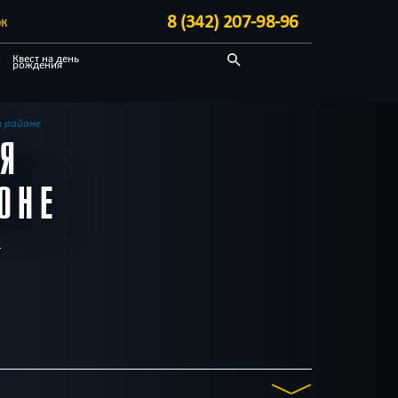
8 (342) 207-98-96
ЭК
Квест на день
рождения
С аниматором
Необычные
м районе
ИЯ
Блог
ОНЕ