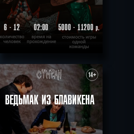
6 - 12
02:00
5000 - 11200
р.
количество
время на
стоимость игры
человек
прохождение
одной
команды
ПОДРОБНЕЕ
ХОЧУ ПРОЙТИ
|
КВЕСТ ПРОЙДЕН
14+
ВЕДЬМАК ИЗ БЛАВИКЕНА