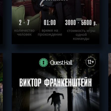
2 - 7
01:00
3000 - 5600
.
р.
количество
время на
стоимость игры
человек
прохождение
одной
команды
ПОДРОБНЕЕ
ХОЧУ ПРОЙТИ
|
КВЕСТ ПРОЙДЕН
12+
ВИКТОР ФРАНКЕНШТЕЙН