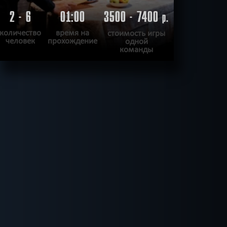
2 - 6
01:00
3500 - 7400
р.
количество
время на
стоимость игры
человек
прохождение
одной
команды
ПОДРОБНЕЕ
ХОЧУ ПРОЙТИ
|
КВЕСТ ПРОЙДЕН