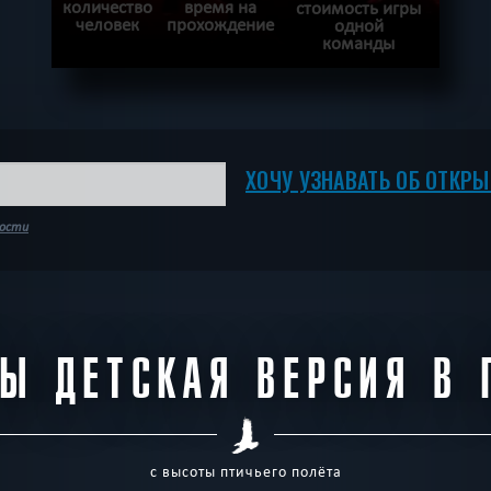
количество
время на
стоимость игры
человек
прохождение
одной
команды
ПОДРОБНЕЕ
ХОЧУ ПРОЙТИ
|
КВЕСТ ПРОЙДЕН
ХОЧУ УЗНАВАТЬ ОБ ОТКР
ности
ТЫ ДЕТСКАЯ ВЕРСИЯ В 
с высоты птичьего полёта