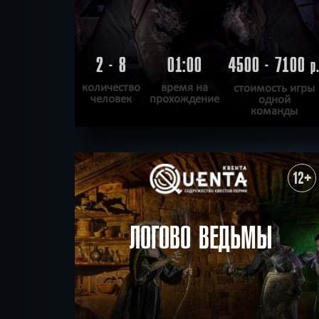
2 - 8
01:00
4500 - 7100
р
количество
время на
стоимость игры
человек
прохождение
одной
команды
ПОДРОБНЕЕ
ХОЧУ ПРОЙТИ
|
КВЕСТ ПРОЙДЕН
12+
ЛОГОВО ВЕДЬМЫ