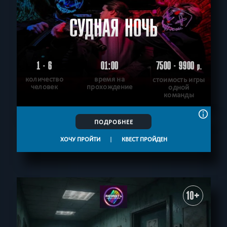
СУДНАЯ НОЧЬ
1 - 6
01:00
7500 - 9900
р.
количество
время на
стоимость игры
человек
прохождение
одной
команды
ПОДРОБНЕЕ
ХОЧУ ПРОЙТИ
|
КВЕСТ ПРОЙДЕН
10+