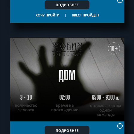
ПОДРОБНЕЕ
ХОЧУ ПРОЙТИ
|
КВЕСТ ПРОЙДЕН
10+
ДОМ
3 - 10
02:00
6500 - 9100
р.
количество
время на
стоимость игры
человек
прохождение
одной
команды
ПОДРОБНЕЕ