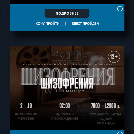
ПОДРОБНЕЕ
ХОЧУ ПРОЙТИ
|
КВЕСТ ПРОЙДЕН
12+
ШИЗОФРЕНИЯ
2 - 10
02:00
7600 - 12900
р.
количество
время на
стоимость игры
человек
прохождение
одной
команды