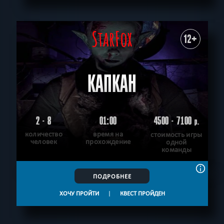
12+
КАПКАН
2 - 8
01:00
4500 - 7100
р.
количество
время на
стоимость игры
человек
прохождение
одной
команды
ПОДРОБНЕЕ
ХОЧУ ПРОЙТИ
|
КВЕСТ ПРОЙДЕН