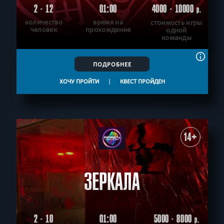
2 - 12
01:00
4000 - 10000
р.
количество
время на
стоимость игры
человек
прохождение
одной
команды
ПОДРОБНЕЕ
ХОЧУ ПРОЙТИ
|
КВЕСТ ПРОЙДЕН
14+
ЗЕРКАЛА
2 - 10
01:00
5000 - 8000
р.