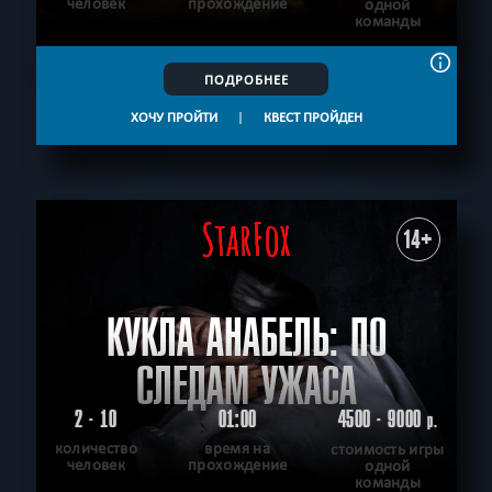
человек
прохождение
одной
команды
ПОДРОБНЕЕ
ХОЧУ ПРОЙТИ
|
КВЕСТ ПРОЙДЕН
14+
КУКЛА АНАБЕЛЬ: ПО
СЛЕДАМ УЖАСА
2 - 10
01:00
4500 - 9000
р.
количество
время на
стоимость игры
человек
прохождение
одной
команды