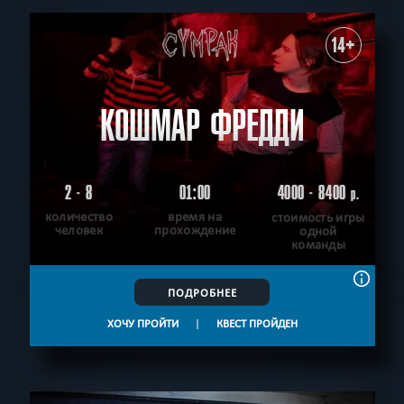
14+
КОШМАР ФРЕДДИ
2 - 8
01:00
4000 - 8400
р.
количество
время на
стоимость игры
человек
прохождение
одной
команды
ПОДРОБНЕЕ
ХОЧУ ПРОЙТИ
|
КВЕСТ ПРОЙДЕН