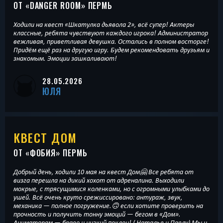
ОТ «
DANGER ROOM
» ПЕРМЬ
Ходили на квест «Шкатулка дьявола 2», всё супер! Актеры
классные, ребята чувствуют каждого игрока! Администратор
вежливая, приветливая девушка. Остались в полном восторге!
Придём ещё раз на другую игру. Будем рекомендовать друзьям и
знакомым. Эмоции зашкаливают!
28.05.2026
ЮЛЯ
КВЕСТ ДОМ
ОТ «
ФОБИЯ
» ПЕРМЬ
Добрый день, ходили 10 мая на квест Дом🤗 Все ребята от
визга перешла на дикий хохот от адреналина. Выходили
мокрые, с трясущимися коленками, но с огромными улыбками до
ушей. Всё очень круто срежиссировано: антураж, звук,
механика — полное погружение.🙃 если хотите проверить на
прочность и получить тонну эмоций — бегом в «Дом».
Аниматорам — браво и низкий поклон! ( Наталье и Павлу) Мы и