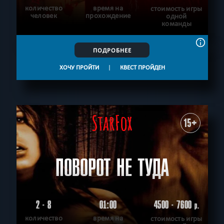
количество
время на
стоимость игры
человек
прохождение
одной
команды
ПОДРОБНЕЕ
ХОЧУ ПРОЙТИ
|
КВЕСТ ПРОЙДЕН
15+
ПОВОРОТ НЕ ТУДА
2 - 8
01:00
4500 - 7600
р.
количество
время на
стоимость игры