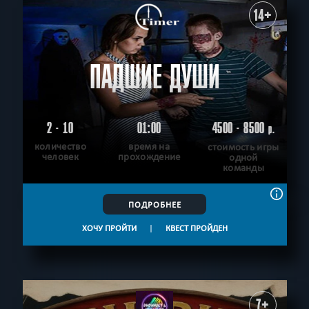
14+
ПАДШИЕ ДУШИ
2 - 10
01:00
4500 - 8500
р.
количество
время на
стоимость игры
человек
прохождение
одной
команды
ПОДРОБНЕЕ
ХОЧУ ПРОЙТИ
|
КВЕСТ ПРОЙДЕН
7+