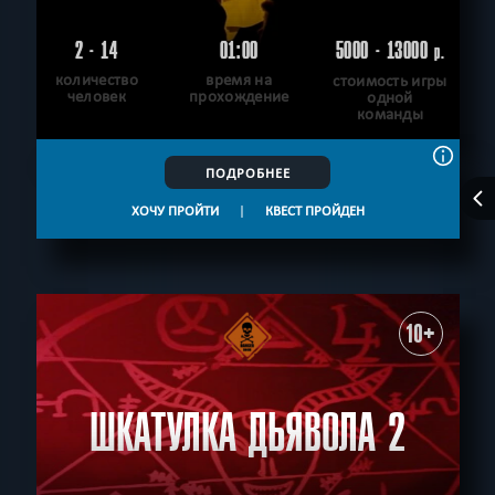
2 - 14
01:00
5000 - 13000
р.
количество
время на
стоимость игры
человек
прохождение
одной
команды
ПОДРОБНЕЕ
ХОЧУ ПРОЙТИ
|
КВЕСТ ПРОЙДЕН
10+
ШКАТУЛКА ДЬЯВОЛА 2