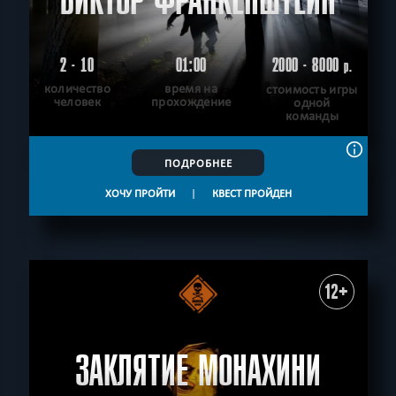
ВИКТОР ФРАНКЕНШТЕЙН
2 - 10
01:00
2000 - 8000
р.
количество
время на
стоимость игры
человек
прохождение
одной
команды
ПОДРОБНЕЕ
ХОЧУ ПРОЙТИ
|
КВЕСТ ПРОЙДЕН
12+
ЗАКЛЯТИЕ МОНАХИНИ