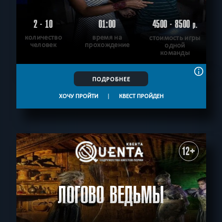
2 - 10
01:00
4500 - 8500
р.
количество
время на
стоимость игры
человек
прохождение
одной
команды
ПОДРОБНЕЕ
ХОЧУ ПРОЙТИ
|
КВЕСТ ПРОЙДЕН
12+
ЛОГОВО ВЕДЬМЫ