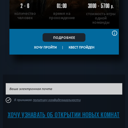
2 - 6
01:00
3000 - 5700
р.
количество
время на
стоимость игры
человек
прохождение
одной
команды
ПОДРОБНЕЕ
ХОЧУ ПРОЙТИ
|
КВЕСТ ПРОЙДЕН
Я принимаю
политику конфиденциальности
ХОЧУ УЗНАВАТЬ ОБ ОТКРЫТИИ НОВЫХ КОМНАТ