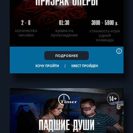
ПРИЗРАК ОПЕРЫ
2 - 6
01:30
3000 - 5900
р.
количество
время на
стоимость игры
человек
прохождение
одной
команды
ПОДРОБНЕЕ
ХОЧУ ПРОЙТИ
|
КВЕСТ ПРОЙДЕН
14+
ПАДШИЕ ДУШИ