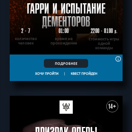
ГАРРИ И ИСПЫТАНИЕ
ДЕМЕНТОРОВ
2 - 7
01:00
2200 - 8100
р.
количество
время на
стоимость игры
человек
прохождение
одной
команды
ПОДРОБНЕЕ
ХОЧУ ПРОЙТИ
|
КВЕСТ ПРОЙДЕН
14+