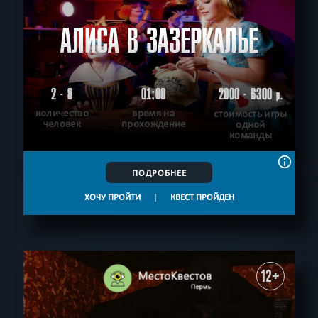
АЛИСА В ЗАЗЕРКАЛЬЕ
2 - 8
01:00
2000 - 6300
р.
количество
время на
стоимость игры
человек
прохождение
одной
команды
ПОДРОБНЕЕ
ХОЧУ ПРОЙТИ
|
КВЕСТ ПРОЙДЕН
12+