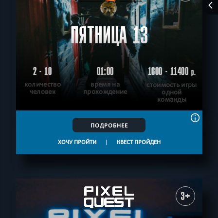
ПЯТНИЦА 13
2 - 10
01:00
1600 - 11400
р.
количество
время на
стоимость игры
человек
прохождение
одной
команды
ПОДРОБНЕЕ
ХОЧУ ПРОЙТИ
|
КВЕСТ ПРОЙДЕН
3+