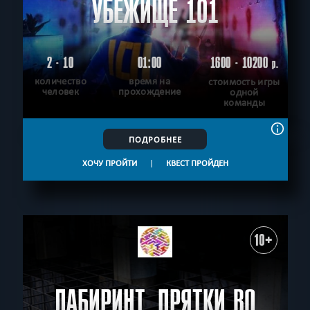
УБЕЖИЩЕ 101
2 - 10
01:00
1600 - 10200
р.
количество
время на
стоимость игры
человек
прохождение
одной
команды
ПОДРОБНЕЕ
ХОЧУ ПРОЙТИ
|
КВЕСТ ПРОЙДЕН
10+
ЛАБИРИНТ. ПРЯТКИ ВО