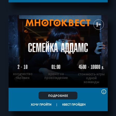
СБРОСИТЬ ФИЛЬТР
ВСЕ КВЕСТЫ
9+
СЕМЕЙКА АДДАМС
2 - 10
01:00
4500 - 10600
р.
количество
время на
стоимость игры
человек
прохождение
одной
команды
ПОДРОБНЕЕ
ХОЧУ ПРОЙТИ
|
КВЕСТ ПРОЙДЕН