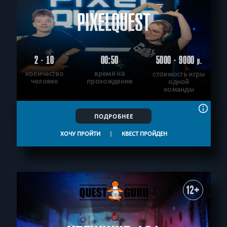
PIXELQUEST
2 - 10
00:50
5000 - 9000
р.
количество
время на
стоимость игры
человек
прохождение
одной
команды
ПОДРОБНЕЕ
ХОЧУ ПРОЙТИ
|
КВЕСТ ПРОЙДЕН
12+