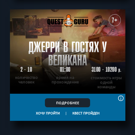
7+
ДЖЕРРИ В ГОСТЯХ У
ВЕЛИКАНА
2 - 10
01:00
3100 - 10200
р.
количество
время на
стоимость игры
человек
прохождение
одной
команды
ПОДРОБНЕЕ
ХОЧУ ПРОЙТИ
|
КВЕСТ ПРОЙДЕН