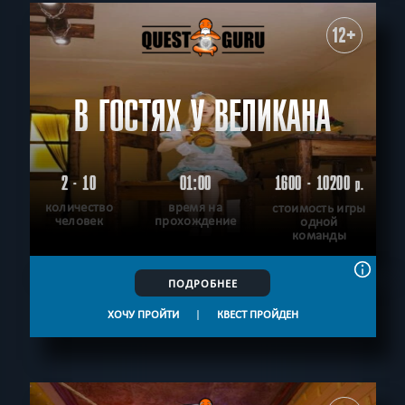
12+
В ГОСТЯХ У ВЕЛИКАНА
2 - 10
01:00
1600 - 10200
р.
количество
время на
стоимость игры
человек
прохождение
одной
команды
ПОДРОБНЕЕ
ХОЧУ ПРОЙТИ
|
КВЕСТ ПРОЙДЕН