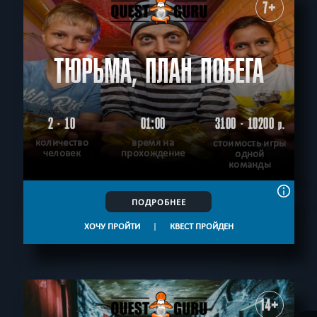
7+
ТЮРЬМА, ПЛАН ПОБЕГА
2 - 10
01:00
3100 - 10200
р.
количество
время на
стоимость игры
человек
прохождение
одной
команды
ПОДРОБНЕЕ
ХОЧУ ПРОЙТИ
|
КВЕСТ ПРОЙДЕН
14+