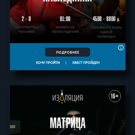
2 - 8
01:00
4500 - 8800
р.
количество
время на
стоимость игры
человек
прохождение
одной
команды
ПОДРОБНЕЕ
ХОЧУ ПРОЙТИ
|
КВЕСТ ПРОЙДЕН
16+
МАТРИЦА