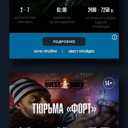
2 - 7
01:00
2400 - 7250
р.
количество
время на
стоимость игры
человек
прохождение
одной
команды
ПОДРОБНЕЕ
ХОЧУ ПРОЙТИ
|
КВЕСТ ПРОЙДЕН
14+
ТЮРЬМА «ФОРТ»