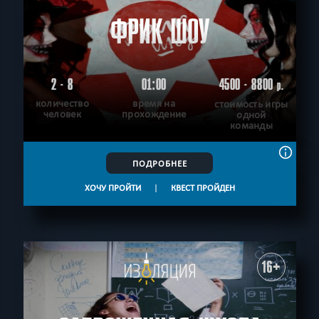
ФРИК ШОУ
2 - 8
01:00
4500 - 8800
р.
количество
время на
стоимость игры
человек
прохождение
одной
команды
ПОДРОБНЕЕ
ХОЧУ ПРОЙТИ
|
КВЕСТ ПРОЙДЕН
16+