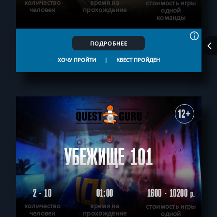
количество
время на
стоимость игры
человек
прохождение
одной
команды
ПОДРОБНЕЕ
ХОЧУ ПРОЙТИ
|
КВЕСТ ПРОЙДЕН
12+
УБЕЖИЩЕ 101
2 - 10
01:00
1600 - 10200
р.
количество
время на
стоимость игры
человек
прохождение
одной