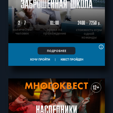
ЗАБРОШЕННАЯ ШКОЛА
2 - 7
01:00
2400 - 7250
р.
количество
время на
стоимость игры
человек
прохождение
одной
команды
ПОДРОБНЕЕ
ХОЧУ ПРОЙТИ
|
КВЕСТ ПРОЙДЕН
12+
НАСЛЕДНИКИ