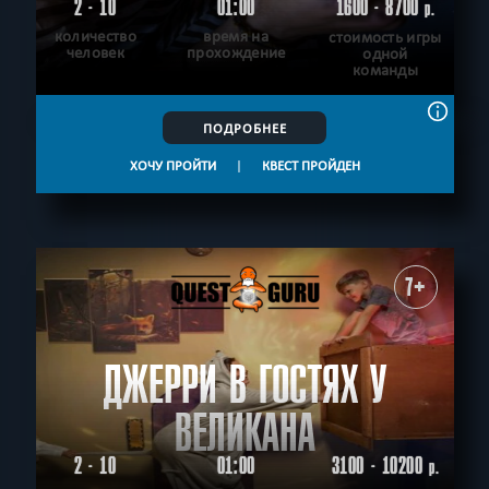
2 - 10
01:00
1600 - 8700
р.
количество
время на
стоимость игры
человек
прохождение
одной
команды
ПОДРОБНЕЕ
ХОЧУ ПРОЙТИ
|
КВЕСТ ПРОЙДЕН
7+
ДЖЕРРИ В ГОСТЯХ У
ВЕЛИКАНА
2 - 10
01:00
3100 - 10200
р.