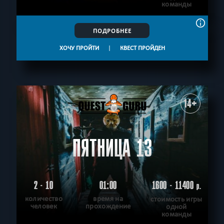
команды
ПОДРОБНЕЕ
ХОЧУ ПРОЙТИ
|
КВЕСТ ПРОЙДЕН
14+
ПЯТНИЦА 13
2 - 10
01:00
1600 - 11400
р.
количество
время на
стоимость игры
человек
прохождение
одной
команды