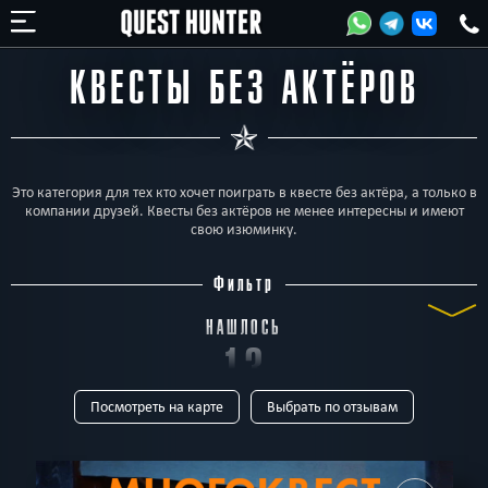
КВЕСТЫ БЕЗ АКТЁРОВ
Это категория для тех кто хочет поиграть в квесте без актёра, а только в
компании друзей. Квесты без актёров не менее интересны и имеют
свою изюминку.
Фильтр
НАШЛОСЬ
13
Посмотреть на карте
Выбрать по отзывам
КВЕСТОВ
ТИП
Все
Квест-комнаты
Horror
Для детей
Перформанс