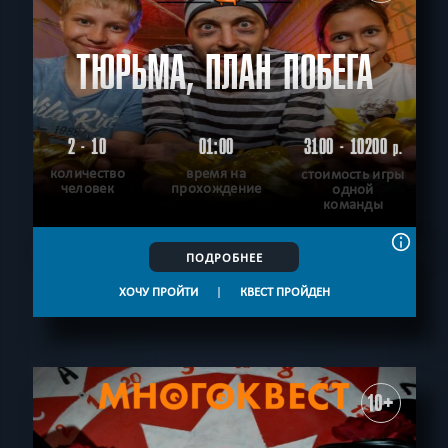
ТЮРЬМА, ПЛАН ПОБЕГА
2 - 10
01:00
3100 - 10200
р.
количество
время на
стоимость игры
человек
прохождение
одной
команды
ПОДРОБНЕЕ
ХОЧУ ПРОЙТИ
|
КВЕСТ ПРОЙДЕН
10+