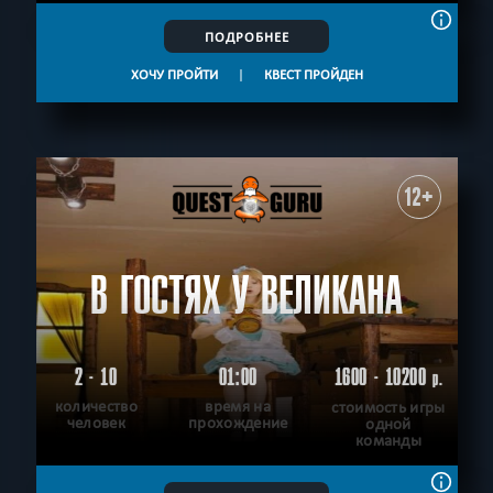
ПОДРОБНЕЕ
ХОЧУ ПРОЙТИ
|
КВЕСТ ПРОЙДЕН
12+
В ГОСТЯХ У ВЕЛИКАНА
2 - 10
01:00
1600 - 10200
р.
количество
время на
стоимость игры
человек
прохождение
одной
команды