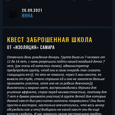
26.09.2021
ИННА
КВЕСТ ЗАБРОШЕННАЯ ШКОЛА
ОТ «
ИЗОЛЯЦИЯ
» САМАРА
Отмечали день рождения дочери. Группа была из 7 человек от
11 до 14 лет, с ними разрешили пойти нашей младшей дочке 7
лет, (уж очень ей хотелось тоже), администратор
предупредила группу, чтоб они в свою очередь так сказать
«защищали ее»)). Но это не помогло, через 5 мин квеста, ее
вывели от туда, стало страшно ей и она не захотела дальше
принимать участие, хотя она не из робких девчонок))).
Выключали и моргал свет, воспроизводилась Музыка для
усиления эффэкта, страх перед неизвестностью, поэтому для
7 лет я думаю рановато участие) А группе детей для которых
данный квест был рассчитан оооочень понравилось! Они были
просто в восторге, настолько впечатлились, что весь вечер
обсуждали как и что) Выбирали на какой квест они бы ещё
хотели сходить. И нас заразили своим настроением пройти