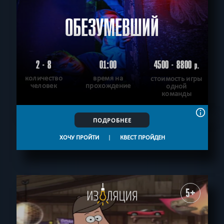
ОБЕЗУМЕВШИЙ
2 - 8
01:00
4500 - 8800
р.
количество
время на
стоимость игры
человек
прохождение
одной
команды
ПОДРОБНЕЕ
ХОЧУ ПРОЙТИ
|
КВЕСТ ПРОЙДЕН
5+