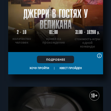
ДЖЕРРИ В ГОСТЯХ У
ВЕЛИКАНА
2 - 10
01:00
3100 - 10200
р.
количество
время на
стоимость игры
человек
прохождение
одной
команды
ПОДРОБНЕЕ
ХОЧУ ПРОЙТИ
|
КВЕСТ ПРОЙДЕН
10+