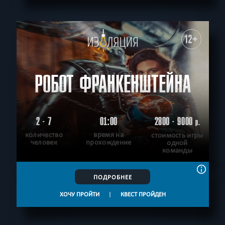
12+
РОБОТ ФРАНКЕНШТЕЙНА
2 - 7
01:00
2800 - 9000
р.
количество
время на
стоимость игры
человек
прохождение
одной
команды
ПОДРОБНЕЕ
ХОЧУ ПРОЙТИ
|
КВЕСТ ПРОЙДЕН