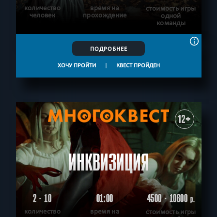
количество
время на
стоимость игры
человек
прохождение
одной
команды
ПОДРОБНЕЕ
ХОЧУ ПРОЙТИ
|
КВЕСТ ПРОЙДЕН
12+
ИНКВИЗИЦИЯ
2 - 10
01:00
4500 - 10600
р.
количество
время на
стоимость игры