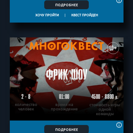
ПОДРОБНЕЕ
ХОЧУ ПРОЙТИ
|
КВЕСТ ПРОЙДЕН
10+
ФРИК ШОУ
2 - 8
01:00
4500 - 8800
р.
количество
время на
стоимость игры
человек
прохождение
одной
команды
ПОДРОБНЕЕ