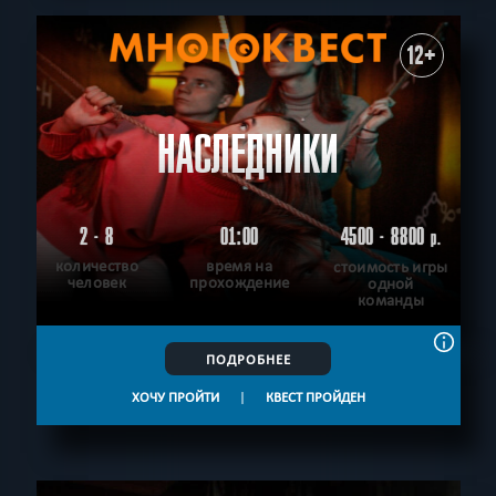
12+
НАСЛЕДНИКИ
2 - 8
01:00
4500 - 8800
р.
количество
время на
стоимость игры
человек
прохождение
одной
команды
ПОДРОБНЕЕ
ХОЧУ ПРОЙТИ
|
КВЕСТ ПРОЙДЕН