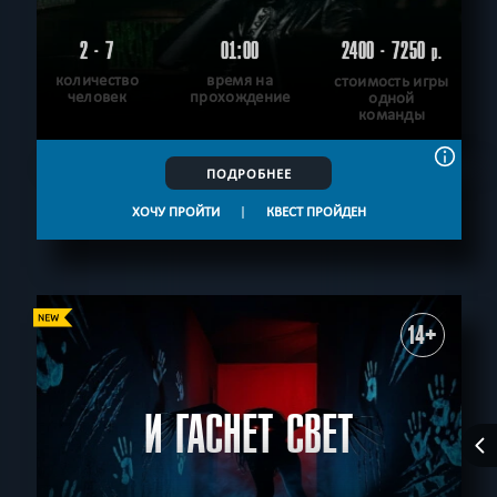
2 - 7
01:00
2400 - 7250
р.
количество
время на
стоимость игры
человек
прохождение
одной
команды
ПОДРОБНЕЕ
ХОЧУ ПРОЙТИ
|
КВЕСТ ПРОЙДЕН
14+
И ГАСНЕТ СВЕТ