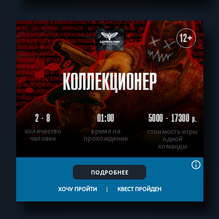
12+
КОЛЛЕКЦИОНЕР
2 - 8
01:00
5000 - 17300
р.
количество
время на
стоимость игры
человек
прохождение
одной
команды
ПОДРОБНЕЕ
ХОЧУ ПРОЙТИ
|
КВЕСТ ПРОЙДЕН