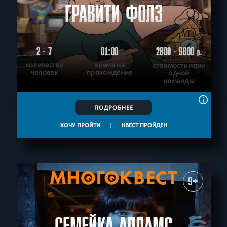
ГРАВИТИ ФОЛЗ
2 - 7
01:00
2800 - 9600
р.
количество
время на
стоимость игры
человек
прохождение
одной
команды
ПОДРОБНЕЕ
ХОЧУ ПРОЙТИ
|
КВЕСТ ПРОЙДЕН
9+