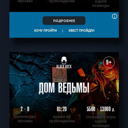
человек
прохождение
одной
команды
ПОДРОБНЕЕ
ХОЧУ ПРОЙТИ
|
КВЕСТ ПРОЙДЕН
9+
ДОМ ВЕДЬМЫ
2 - 9
01:20
5500 - 13000
р.
количество
время на
стоимость игры
человек
прохождение
одной
команды