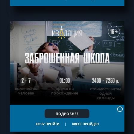
16+
ЗАБРОШЕННАЯ ШКОЛА
2 - 7
01:00
2400 - 7250
р.
количество
время на
стоимость игры
человек
прохождение
одной
команды
ПОДРОБНЕЕ
ХОЧУ ПРОЙТИ
|
КВЕСТ ПРОЙДЕН