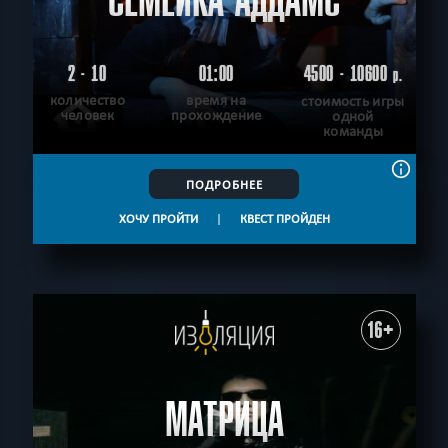
СЕМЕЙКА АДДАМС
2 - 10
01:00
4500 - 10600
р.
количество
время на
стоимость игры
человек
прохождение
одной
команды
ПОДРОБНЕЕ
ХОЧУ ПРОЙТИ
|
КВЕСТ ПРОЙДЕН
16+
МАТРИЦА