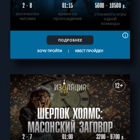
2 - 8
01:15
5000 - 10500
р.
количество
время на
стоимость игры
человек
прохождение
одной
команды
ПОДРОБНЕЕ
ХОЧУ ПРОЙТИ
|
КВЕСТ ПРОЙДЕН
12+
ШЕРЛОК ХОЛМС:
МАСОНСКИЙ ЗАГОВОР
2 - 7
01:00
3200 - 9700
р.