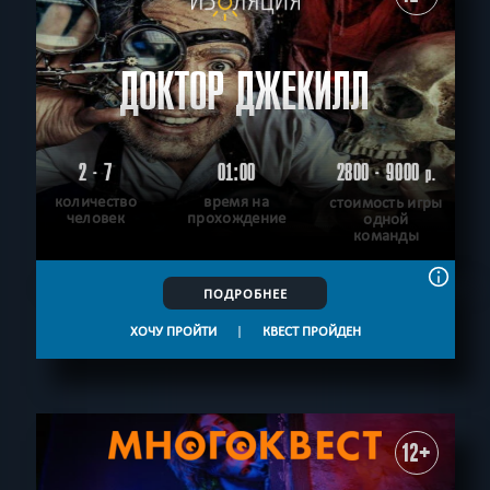
ДОКТОР ДЖЕКИЛЛ
2 - 7
01:00
2800 - 9000
р.
количество
время на
стоимость игры
человек
прохождение
одной
команды
ПОДРОБНЕЕ
ХОЧУ ПРОЙТИ
|
КВЕСТ ПРОЙДЕН
12+