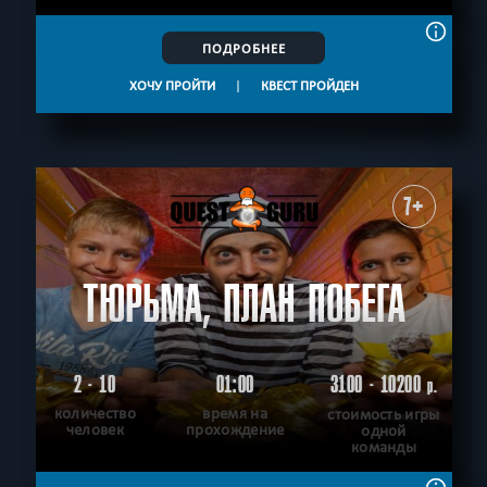
ПОДРОБНЕЕ
ХОЧУ ПРОЙТИ
|
КВЕСТ ПРОЙДЕН
7+
ТЮРЬМА, ПЛАН ПОБЕГА
2 - 10
01:00
3100 - 10200
р.
количество
время на
стоимость игры
человек
прохождение
одной
команды