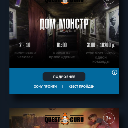
ДОМ МОНСТР
2 - 10
01:00
3100 - 10200
р.
количество
время на
стоимость игры
человек
прохождение
одной
команды
ПОДРОБНЕЕ
ХОЧУ ПРОЙТИ
|
КВЕСТ ПРОЙДЕН
7+