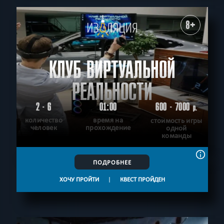
8+
КЛУБ ВИРТУАЛЬНОЙ
РЕАЛЬНОСТИ
2 - 6
01:00
600 - 7000
р.
количество
время на
стоимость игры
человек
прохождение
одной
команды
ПОДРОБНЕЕ
ХОЧУ ПРОЙТИ
|
КВЕСТ ПРОЙДЕН