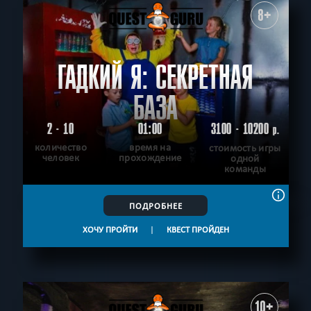
8+
ГАДКИЙ Я: СЕКРЕТНАЯ
БАЗА
2 - 10
01:00
3100 - 10200
р.
количество
время на
стоимость игры
человек
прохождение
одной
команды
ПОДРОБНЕЕ
ХОЧУ ПРОЙТИ
|
КВЕСТ ПРОЙДЕН
10+