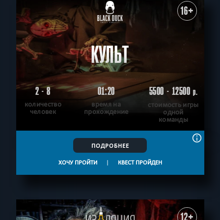
16+
КУЛЬТ
2 - 8
01:20
5500 - 12500
р.
количество
время на
стоимость игры
человек
прохождение
одной
команды
ПОДРОБНЕЕ
ХОЧУ ПРОЙТИ
|
КВЕСТ ПРОЙДЕН
12+